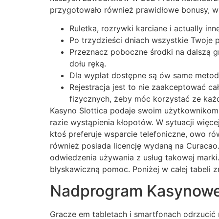
przygotowało również prawidłowe bonusy, wr
Ruletka, rozrywki karciane i actually i
Po trzydzieści dniach wszystkie Twoje p
Przeznacz poboczne środki na dalszą g
dołu ręką.
Dla wypłat dostępne są ów same metody 
Rejestracja jest to nie zaakceptować c
fizycznych, żeby móc korzystać ze każ
Kasyno Slottica podaje swoim użytkowniko
razie wystąpienia kłopotów. W sytuacji więce
ktoś preferuje wsparcie telefoniczne, owo r
również posiada licencję wydaną na Curacao.
odwiedzenia używania z usług takowej marki.
błyskawiczną pomoc. Poniżej w całej tabeli z
Nadprogram Kasynowe
Gracze em tabletach i smartfonach odrzucić