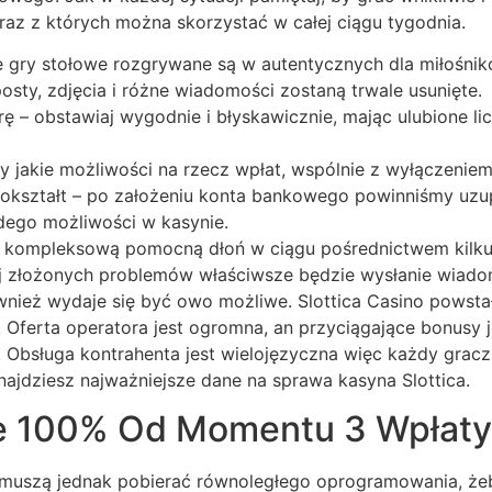
az z których można skorzystać w całej ciągu tygodnia.
nne gry stołowe rozgrywane są w autentycznych dla miłośnik
osty, zdjęcia i różne wiadomości zostaną trwale usunięte.
rę – obstawiaj wygodnie i błyskawicznie, mając ulubione 
jakie możliwości na rzecz wpłat, wspólnie z wyłączeniem 
ałokształt – po założeniu konta bankowego powinniśmy uzu
dego możliwości w kasynie.
m kompleksową pomocną dłoń w ciągu pośrednictwem kilk
j złożonych problemów właściwsze będzie wysłanie wiadomoś
ównież wydaje się być owo możliwe. Slottica Casino powst
 Oferta operatora jest ogromna, an przyciągające bonusy 
 Obsługa kontrahenta jest wielojęzyczna więc każdy gracz
najdziesz najważniejsze dane na sprawa kasyna Slottica.
 100% Od Momentu 3 Wpłaty
 muszą jednak pobierać równoległego oprogramowania, żeb