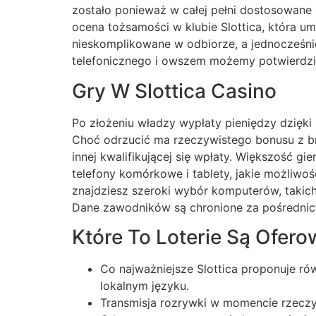
zostało ponieważ w całej pełni dostosowane
ocena tożsamości w klubie Slottica, która um
nieskomplikowane w odbiorze, a jednocześn
telefonicznego i owszem możemy potwierdzić
Gry W Slottica Casino
Po złożeniu władzy wypłaty pieniędzy dzięk
Choć odrzucić ma rzeczywistego bonusu z br
innej kwalifikującej się wpłaty. Większość g
telefony komórkowe i tablety, jakie możliwo
znajdziesz szeroki wybór komputerów, takich 
Dane zawodników są chronione za pośrednict
Które To Loterie Są Ofer
Co najważniejsze Slottica proponuje ró
lokalnym języku.
Transmisja rozrywki w momencie rzeczywi