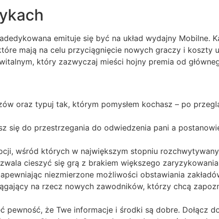
ykach
zadedykowana emituje się być na układ wydajny Mobilne. K
óre mają na celu przyciągnięcie nowych graczy i koszty
italnym, który zazwyczaj mieści hojny premia od główne
zów oraz typuj tak, którym pomysłem kochasz – po przegl
sz się do przestrzegania do odwiedzenia pani a postanow
pcji, wśród których w największym stopniu rozchwytywany
zezwala cieszyć się grą z brakiem większego zaryzykowania
apewniając niezmierzone możliwości obstawiania zakładów
ciągający na rzecz nowych zawodników, którzy chcą zapozn
ć pewność, że Twe informacje i środki są dobre. Dołącz d