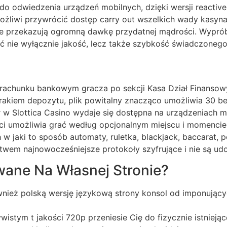
 do odwiedzenia urządzeń mobilnych, dzięki wersji reacti
ożliwi przywrócić dostęp carry out wszelkich wady kasyna 
ie przekazują ogromną dawkę przydatnej mądrości. Wypró
 nie wyłącznie jakość, lecz także szybkość świadczonego
i rachunku bankowym gracza po sekcji Kasa Dział Finanso
akiem depozytu, plik powitalny znacząco umożliwia 30 b
ier w Slottica Casino wydaje się dostępna na urządzeniach 
ści umożliwia grać według opcjonalnym miejscu i momencie
w jaki to sposób automaty, ruletka, blackjack, baccarat, 
wem najnowocześniejsze protokoły szyfrujące i nie są udo
owane Na Własnej Stronie?
wnież polską wersję językową strony konsol od imponując
stym t jakości 720p przeniesie Cię do fizycznie istniejąc