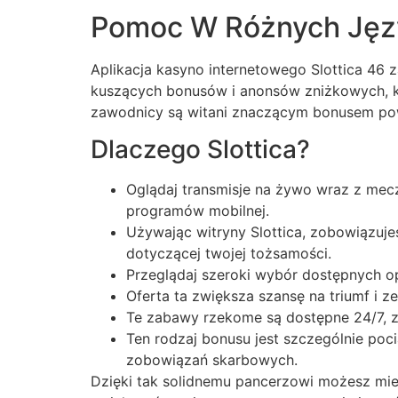
Pomoc W Różnych Jęz
Aplikacja kasyno internetowego Slottica 46 
kuszących bonusów i anonsów zniżkowych, kt
zawodnicy są witani znaczącym bonusem pow
Dlасzеgо Slоttіса?
Oglądaj transmisje na żywo wraz z mec
programów mobilnej.
Używając witryny Slottica, zobowiązuje
dotyczącej twojej tożsamości.
Przeglądaj szeroki wybór dostępnych o
Oferta ta zwiększa szansę na triumf i 
Te zabawy rzekome są dostępne 24/7, z
Ten rodzaj bonusu jest szczególnie po
zobowiązań skarbowych.
Dzięki tak solidnemu pancerzowi możesz mie