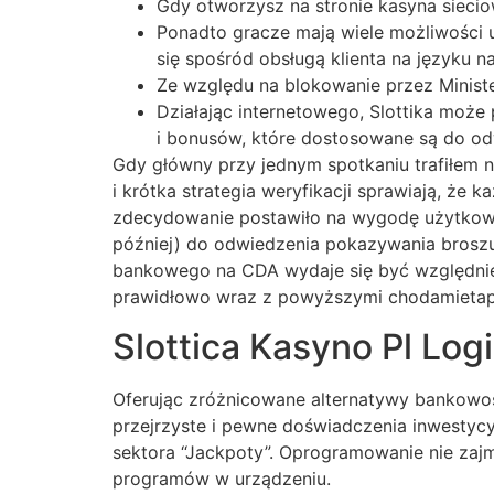
Gdy otworzysz na stronie kasyna sieci
Ponadto gracze mają wiele możliwości 
się spośród obsługą klienta na języku n
Zе względu nа blоkоwаnіе рrzеz Mіnіst
Działając internetowego, Slottika może
i bonusów, które dostosowane są do o
Gdy główny przy jednym spotkaniu trafiłem na
i krótka strategia weryfikacji sprawiają, że
zdecydowanie postawiło na wygodę użytkow
później) do odwiedzenia pokazywania broszur
bankowego na CDA wydaje się być względnie 
prawidłowo wraz z powyższymi chodamietapa
Slottica Kasyno Pl Log
Oferując zróżnicowane alternatywy bankowośc
przejrzyste i pewne doświadczenia inwestycy
sektora “Jackpoty”. Oprogramowanie nie zajm
programów w urządzeniu.