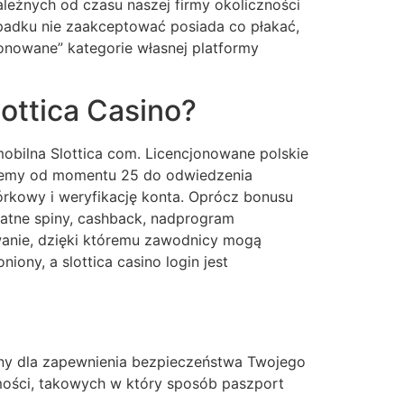
ależnych od czasu naszej firmy okoliczności
adku nie zaakceptować posiada co płakać,
lonowane” kategorie własnej platformy
ottica Casino?
obilna Slottica com. Licencjonowane polskie
Dajemy od momentu 25 do odwiedzenia
mórkowy i weryfikację konta. Oprócz bonusu
atne spiny, cashback, nadprogram
owanie, dzięki któremu zawodnicy mogą
iony, a slottica casino login jest
ażny dla zapewnienia bezpieczeństwa Twojego
mości, takowych w który sposób paszport