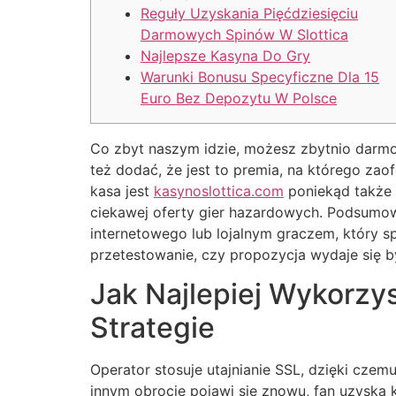
Reguły Uzyskania Pięćdziesięciu
Darmowych Spinów W Slottica
Najlepsze Kasyna Do Gry
Warunki Bonusu Specyficzne Dla 15
Euro Bez Depozytu W Polsce
Co zbyt naszym idzie, możesz zbytnio darm
też dodać, że jest to premia, na którego z
kasa jest
kasynoslottica.com
poniekąd także 
ciekawej oferty gier hazardowych. Podsumo
internetowego lub lojalnym graczem, który s
przetestowanie, czy propozycja wydaje się 
Jak Najlepiej Wykorzy
Strategie
Operator stosuje utajnianie SSL, dzięki czemu
innym obrocie pojawi się znowu, fan uzyska