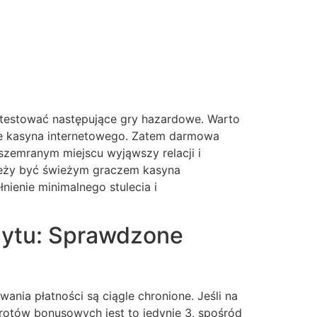
testować następujące gry hazardowe. Warto
sze kasyna internetowego. Zatem darmowa
szemranym miejscu wyjąwszy relacji i
leży być świeżym graczem kasyna
nienie minimalnego stulecia i
zytu: Sprawdzone
ania płatności są ciągle chronione. Jeśli na
rotów bonusowych jest to jedynie 3, spośród