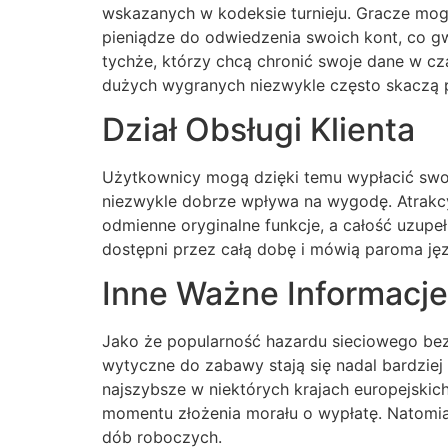
wskazanych w kodeksie turnieju. Gracze mog
pieniądze do odwiedzenia swoich kont, co g
tychże, którzy chcą chronić swoje dane w cz
dużych wygranych niezwykle często skaczą
Dział Obsługi Klienta
Użytkownicy mogą dzięki temu wypłacić swoj
niezwykle dobrze wpływa na wygodę. Atrakcyj
odmienne oryginalne funkcje, a całość uzupełn
dostępni przez całą dobę i mówią paroma ję
Inne Ważne Informacj
Jako że popularność hazardu sieciowego bez 
wytyczne do zabawy stają się nadal bardziej
najszybsze w niektórych krajach europejskich
momentu złożenia morału o wypłatę. Natomi
dób roboczych.