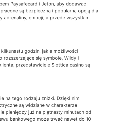
obem Paysafecard i Jeton, aby dodawać
płacone są bezpieczną i popularną opcją dla
y adrenaliny, emocji, a przede wszystkim
ilkunastu godzin, jakie możliwości
 rozszerzające się symbole, Wildy i
ienta, przedstawiciele Slottica casino są
 na tego rodzaju zniżki. Dzięki nim
ktryczne są widziane w charakterze
ie pieniędzy już na piętnasty minutach od
elewu bankowego może trwać nawet do 10