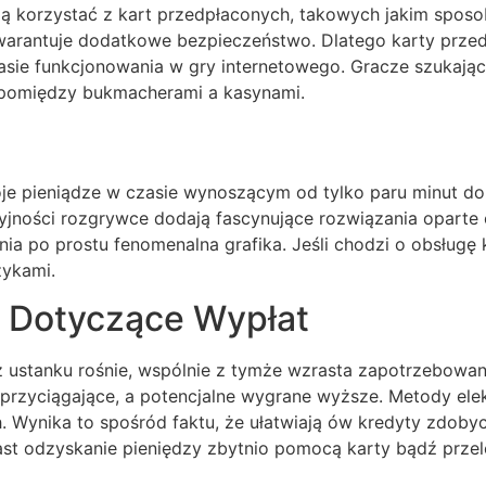
ą korzystać z kart przedpłaconych, takowych jakim spos
warantuje dodatkowe bezpieczeństwo. Dlatego karty przed
asie funkcjonowania w gry internetowego. Gracze szukając
 pomiędzy bukmacherami a kasynami.
e pieniądze w czasie wynoszącym od tylko paru minut do k
ności rozgrywce dodają fascynujące rozwiązania oparte o
ia po prostu fenomenalna grafika. Jeśli chodzi o obsługę kl
zykami.
e Dotyczące Wypłat
ustanku rośnie, wspólnie z tymże wzrasta zapotrzebowanie
 przyciągające, a potencjalne wygrane wyższe. Metody ele
. Wynika to spośród faktu, że ułatwiają ów kredyty zdobyc
ast odzyskanie pieniędzy zbytnio pomocą karty bądź prz