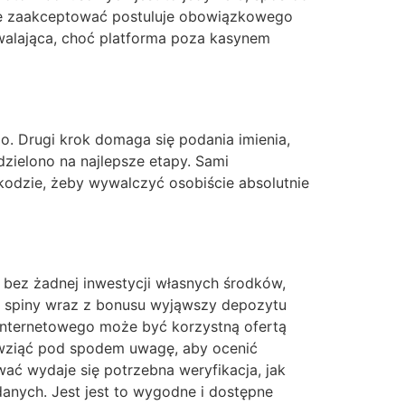
 nie zaakceptować postuluje obowiązkowego
owalająca, choć platforma poza kasynem
o. Drugi krok domaga się podania imienia,
dzielono na najlepsze etapy. Sami
zkodzie, żeby wywalczyć osobiście absolutnie
 bez żadnej inwestycji własnych środków,
 spiny wraz z bonusu wyjąwszy depozytu
 internetowego może być korzystną ofertą
st wziąć pod spodem uwagę, aby ocenić
ć wydaje się potrzebna weryfikacja, jak
danych. Jest jest to wygodne i dostępne