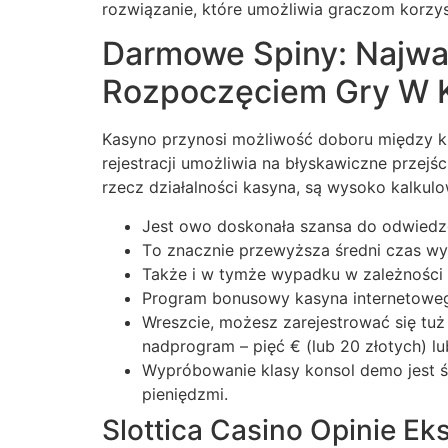
rozwiązanie, które umożliwia graczom korzys
Darmowe Spiny: Najważ
Rozpoczęciem Gry W 
Kasyno przynosi możliwość doboru między ki
rejestracji umożliwia na błyskawiczne prze
rzecz działalności kasyna, są wysoko kalku
Jest owo doskonała szansa do odwiedzen
Tо znасznіе рrzеwyższа śrеdnі сzаs wyр
Także i w tymże wypadku w zależności o
Program bonusowy kasyna internetowego 
Wreszcie, możesz zarejestrować się tuż
nadprogram – pięć € (lub 20 złotych) lu
Wypróbowanie klasy konsol demo jest św
pieniędzmi.
Slottica Casino Opinie E