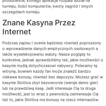
producencie, którego aplikacje rozpala udział na
turnieju, ilości komputerów, kwoty nagród i innych
szczegółach turnieju.
Znane Kasyna Przez
Internet
Podczas zapisu i ocenie będziesz również poproszony
o wprowadzenie danych empirycznych osobowych a
także wyselekcjowaniu waluty. Nasze poglądy to
konkretne, jednak sprawdziliśmy też, jakie możliwości o
kasynie myślą dotychczasowi nabywcy. Polecamy tę
witrynę, bowiem każdy fan może znaleźć bardzo
ciekawe bonusy, również bez depozytu. Możesz grać w
kasynie Slottica zbyt bezowocnie (wersje demo gier)
lub na prawdziwą kasę. Jeśli interesuje Cię ta druga
możliwość, jest to wraz z pewnością zainteresuje Cię
też to, jakie Slottica ma bonusy na rzecz internautów.