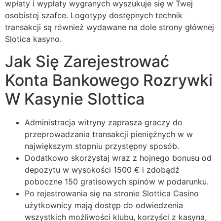
wpłaty i wypłaty wygranych wyszukuje się w Twej
osobistej szafce. Logotypy dostępnych technik
transakcji są również wydawane na dole strony głównej
Slotica kasyno.
Jak Się Zarejestrować
Konta Bankowego Rozrywki
W Kasynie Slottica
Administracja witryny zaprasza graczy do
przeprowadzania transakcji pieniężnych w w
największym stopniu przystępny sposób.
Dodatkowo skorzystaj wraz z hojnego bonusu od
depozytu w wysokości 1500 € i zdobądź
poboczne 150 gratisowych spinów w podarunku.
Po rejestrowania się na stronie Slottica Casino
użytkownicy mają dostęp do odwiedzenia
wszystkich możliwości klubu, korzyści z kasyna,