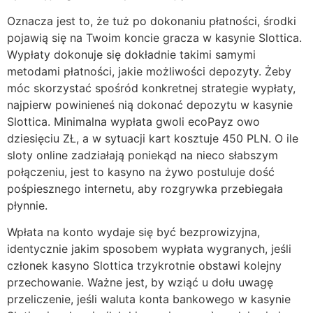
Oznacza jest to, że tuż po dokonaniu płatności, środki
pojawią się na Twoim koncie gracza w kasynie Slottica.
Wypłaty dokonuje się dokładnie takimi samymi
metodami płatności, jakie możliwości depozyty. Żeby
móc skorzystać spośród konkretnej strategie wypłaty,
najpierw powinieneś nią dokonać depozytu w kasynie
Slottica. Minimalna wypłata gwoli ecoPayz owo
dziesięciu ZŁ, a w sytuacji kart kosztuje 450 PLN. O ile
sloty online zadziałają poniekąd na nieco słabszym
połączeniu, jest to kasyno na żywo postuluje dość
pośpiesznego internetu, aby rozgrywka przebiegała
płynnie.
Wpłata na konto wydaje się być bezprowizyjna,
identycznie jakim sposobem wypłata wygranych, jeśli
członek kasyno Slottica trzykrotnie obstawi kolejny
przechowanie. Ważne jest, by wziąć u dołu uwagę
przeliczenie, jeśli waluta konta bankowego w kasynie