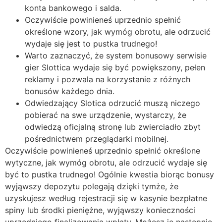
konta bankowego i salda.
Oczywiście powinieneś uprzednio spełnić
określone wzory, jak wymóg obrotu, ale odrzucić
wydaje się jest to pustka trudnego!
Warto zaznaczyć, że system bonusowy serwisie
gier Slottica wydaje się być powiększony, pełen
reklamy i pozwala na korzystanie z różnych
bonusów każdego dnia.
Odwiedzający Slotica odrzucić muszą niczego
pobierać na swe urządzenie, wystarczy, że
odwiedzą oficjalną stronę lub zwierciadło zbyt
pośrednictwem przeglądarki mobilnej.
Oczywiście powinieneś uprzednio spełnić określone
wytyczne, jak wymóg obrotu, ale odrzucić wydaje się
być to pustka trudnego! Ogólnie kwestia biorąc bonusy
wyjąwszy depozytu polegają dzięki tymże, że
uzyskujesz według rejestracji się w kasynie bezpłatne
spiny lub środki pieniężne, wyjąwszy konieczności
uprzedniego finalizowania wpłaty. Możesz je następnie