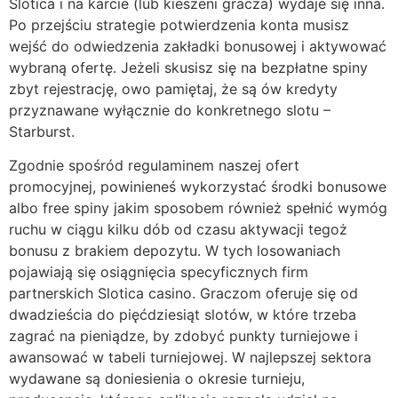
Slotica i na karcie (lub kieszeni gracza) wydaje się inna.
Po przejściu strategie potwierdzenia konta musisz
wejść do odwiedzenia zakładki bonusowej i aktywować
wybraną ofertę. Jeżeli skusisz się na bezpłatne spiny
zbyt rejestrację, owo pamiętaj, że są ów kredyty
przyznawane wyłącznie do konkretnego slotu –
Starburst.
Zgodnie spośród regulaminem naszej ofert
promocyjnej, powinieneś wykorzystać środki bonusowe
albo free spiny jakim sposobem również spełnić wymóg
ruchu w ciągu kilku dób od czasu aktywacji tegoż
bonusu z brakiem depozytu. W tych losowaniach
pojawiają się osiągnięcia specyficznych firm
partnerskich Slotica casino. Graczom oferuje się od
dwadzieścia do pięćdziesiąt slotów, w które trzeba
zagrać na pieniądze, by zdobyć punkty turniejowe i
awansować w tabeli turniejowej. W najlepszej sektora
wydawane są doniesienia o okresie turnieju,