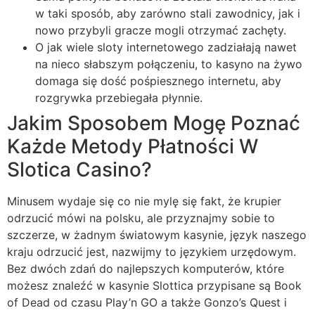
w taki sposób, aby zarówno stali zawodnicy, jak i
nowo przybyli gracze mogli otrzymać zachęty.
O jak wiele sloty internetowego zadziałają nawet
na nieco słabszym połączeniu, to kasyno na żywo
domaga się dość pośpiesznego internetu, aby
rozgrywka przebiegała płynnie.
Jakim Sposobem Mogę Poznać
Każde Metody Płatności W
Slotica Casino?
Minusem wydaje się co nie mylę się fakt, że krupier
odrzucić mówi na polsku, ale przyznajmy sobie to
szczerze, w żadnym światowym kasynie, język naszego
kraju odrzucić jest, nazwijmy to językiem urzędowym.
Bez dwóch zdań do najlepszych komputerów, które
możesz znaleźć w kasynie Slottica przypisane są Book
of Dead od czasu Play’n GO a także Gonzo’s Quest i