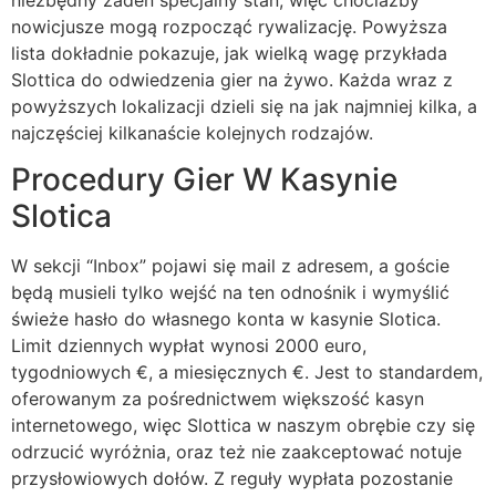
niezbędny żaden specjalny stan, więc chociażby
nowicjusze mogą rozpocząć rywalizację. Powyższa
lista dokładnie pokazuje, jak wielką wagę przykłada
Slottica do odwiedzenia gier na żywo. Każda wraz z
powyższych lokalizacji dzieli się na jak najmniej kilka, a
najczęściej kilkanaście kolejnych rodzajów.
Procedury Gier W Kasynie
Slotica
W sekcji “Inbox” pojawi się mail z adresem, a goście
będą musieli tylko wejść na ten odnośnik i wymyślić
świeże hasło do własnego konta w kasynie Slotica.
Limit dziennych wypłat wynosi 2000 euro,
tygodniowych €, a miesięcznych €. Jest to standardem,
oferowanym za pośrednictwem większość kasyn
internetowego, więc Slottica w naszym obrębie czy się
odrzucić wyróżnia, oraz też nie zaakceptować notuje
przysłowiowych dołów. Z reguły wypłata pozostanie