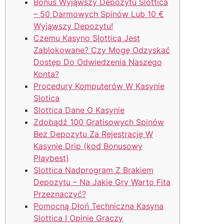
Bonus Wyjąwszy Depozytu Slottica
– 50 Darmowych Spinów Lub 10 €
Wyjąwszy Depozytu!
Czemu Kasyno Slottica Jest
Zablokowane? Czy Mogę Odzyskać
Dostęp Do Odwiedzenia Naszego
Konta?
Procedury Komputerów W Kasynie
Slotica
Slottica Dane O Kasynie
Zdobądź 100 Gratisowych Spinów
Bez Depozytu Za Rejestrację W
Kasynie Drip (kod Bonusowy
Playbest)
Slottica Nadprogram Z Brakiem
Depozytu – Na Jakie Gry Warto Fita
Przeznaczyć?
Pomocną Dłoń Techniczna Kasyna
Slottica I Opinie Graczy