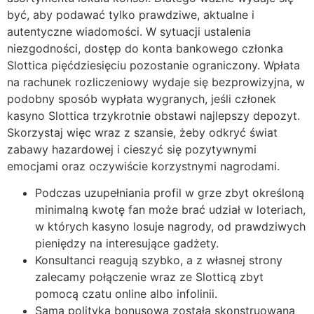
być, aby podawać tylko prawdziwe, aktualne i
autentyczne wiadomości. W sytuacji ustalenia
niezgodności, dostęp do konta bankowego członka
Slottica pięćdziesięciu pozostanie ograniczony. Wpłata
na rachunek rozliczeniowy wydaje się bezprowizyjna, w
podobny sposób wypłata wygranych, jeśli członek
kasyno Slottica trzykrotnie obstawi najlepszy depozyt.
Skorzystaj więc wraz z szansie, żeby odkryć świat
zabawy hazardowej i cieszyć się pozytywnymi
emocjami oraz oczywiście korzystnymi nagrodami.
Podczas uzupełniania profil w grze zbyt określoną
minimalną kwotę fan może brać udział w loteriach,
w których kasyno losuje nagrody, od prawdziwych
pieniędzy na interesujące gadżety.
Konsultanci reagują szybko, a z własnej strony
zalecamy połączenie wraz ze Slotticą zbyt
pomocą czatu online albo infolinii.
Sama polityka bonusowa została skonstruowana