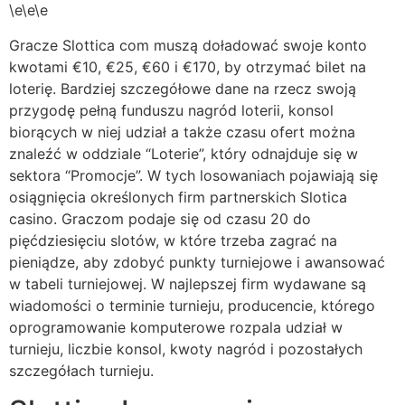
\e\e\e
Gracze Slottica com muszą doładować swoje konto
kwotami €10, €25, €60 i €170, by otrzymać bilet na
loterię. Bardziej szczegółowe dane na rzecz swoją
przygodę pełną funduszu nagród loterii, konsol
biorących w niej udział a także czasu ofert można
znaleźć w oddziale “Loterie”, który odnajduje się w
sektora “Promocje”. W tych losowaniach pojawiają się
osiągnięcia określonych firm partnerskich Slotica
casino. Graczom podaje się od czasu 20 do
pięćdziesięciu slotów, w które trzeba zagrać na
pieniądze, aby zdobyć punkty turniejowe i awansować
w tabeli turniejowej. W najlepszej firm wydawane są
wiadomości o terminie turnieju, producencie, którego
oprogramowanie komputerowe rozpala udział w
turnieju, liczbie konsol, kwoty nagród i pozostałych
szczegółach turnieju.