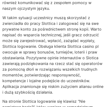
również komunikować się z zespołem pomocy w
naszym ojczystym języku.
W takim sytuacji uczestnicy muszą skorzystać z
zwierciadła do pracy Slottica i zalogować się na swe
prywatne konto za pośrednictwem stronę kopii. Warto
napisać do wsparcia technicznej, jeśli gracz odrzucić
może się zarejestrować, wpłacić, zażądać wypłaty,
Slottica logowanie. Obsługa klienta Slottica casino pl
owocuje w sprawy bonusów, turniejów, loterii i praw
obstawiania. Pozytywne opinie internautów o Slotica
zawierają podziękowania na rzecz stać się operatorów
za pomocną dłoń w rozwiązaniu wszelkich trudnych
momentów, potwierdzając responsywność,
kompetencje i lojalne podejście do uczestników.
Aplikacja znamionuje się niskim zużyciem aliansu online
i dużą szybkością działania.
Na stronie Slottica logowanie się klawisz “Nie
pamiętasz hasła?”, który wspiera w samodzielnym