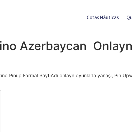
Cotas Náuticas
Qu
ino Azerbaycan ️ Onlay
ino Pinup Formal Saytı
Adi onlayn oyunlarla yanaşı, Pin Upw