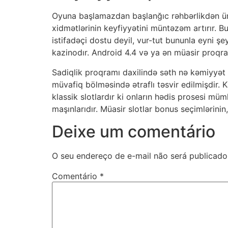
Oyuna başlamazdan başlanğıc rəhbərlikdən üm
xidmətlərinin keyfiyyətini müntəzəm artırır. 
istifadəçi dostu deyil, vur-tut bununla eyni ş
kazinodır. Android 4.4 və ya ən müasir proqra
Sadiqlik proqramı daxilində səth nə kəmiyyət t
müvafiq bölməsində ətraflı təsvir edilmişdir.
klassik slotlardır ki onların hədis prosesi mü
maşınlarıdır. Müasir slotlar bonus seçimlərinin
Deixe um comentário
O seu endereço de e-mail não será publicado
Comentário
*