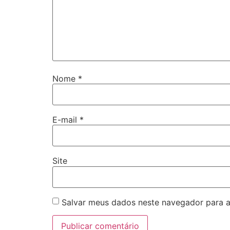
Nome
*
E-mail
*
Site
Salvar meus dados neste navegador para a