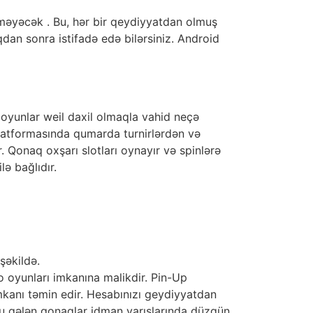
məyəcək . Bu, hər bir qeydiyyatdan olmuş
dan sonra istifadə edə bilərsiniz. Android
ə oyunlar weil daxil olmaqla vahid neçə
latformasında qumarda turnirlərdən və
Qonaq oxşarı slotları oynayır və spinlərə
lə bağlıdır.
şəkildə.
 oyunları imkanına malikdir. Pin-Up
mkanı təmin edir. Hesabınızı geydiyyatdan
nu gələn qonaqlar idman yarışlarında düzgün