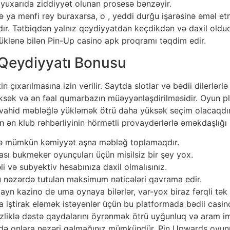
 yuxarıda ziddiyyət olunan prosesə bənzəyir.
ya mənfi rəy buraxarsa, o , yeddi durğu işarəsinə əməl et
tdır. Tətbiqdən yalnız qeydiyyatdan keçdikdən və daxil olduq
yüklənə bilən Pin-Up casino apk proqramı təqdim edir.
 Qeydiyyatı Bonusu
çıxarılmasına izin verilir. Saytda slotlar və bədii dilerlərl
üksək və ən fəal qumarbazın müəyyənləşdirilməsidir. Oyun p
vahid məbləğlə yükləmək ötrü daha yüksək seçim olacaqdır. 
ən ən klub rəhbərliyinin hörmətli provayderlərlə əməkdaşlığı i
mə mümkün kəmiyyət aşna məbləğ toplamaqdır.
ası bukmeker oyunçuları üçün misilsiz bir şey yox.
və subyektiv hesabınıza daxil olmalısınız.
ü nəzərdə tutulan maksimum nəticələri qavrama edir.
yn kazino de uma oynaya bilərlər, var-yox biraz fərqli tək 
 iştirak eləmək istəyənlər üçün bu platformada bədii casino
ezliklə dəstə qaydalarını öyrənmək ötrü uyğunluq və aram i
yerdə onlara nezəri qalmağınız mümkündür. Pin Upwards oyu