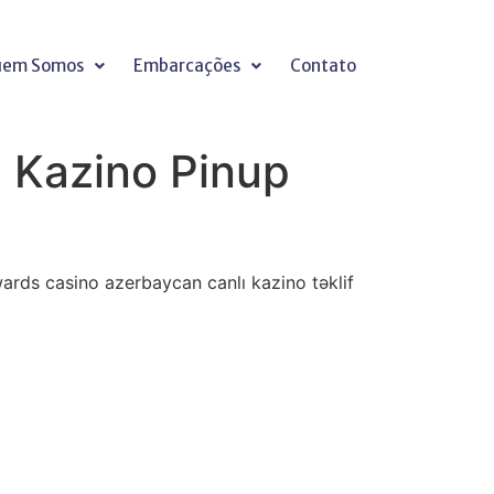
em Somos
Embarcações
Contato
n Kazino Pinup
ards casino azerbaycan canlı kazino təklif