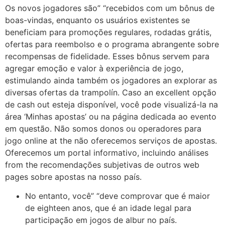
Os novos jogadores são” “recebidos com um bônus de
boas-vindas, enquanto os usuários existentes se
beneficiam para promoções regulares, rodadas grátis,
ofertas para reembolso e o programa abrangente sobre
recompensas de fidelidade. Esses bônus servem para
agregar emoção e valor à experiência de jogo,
estimulando ainda também os jogadores an explorar as
diversas ofertas da trampolín. Caso an excellent opção
de cash out esteja disponível, você pode visualizá-la na
área ‘Minhas apostas’ ou na página dedicada ao evento
em questão. Não somos donos ou operadores para
jogo online at the não oferecemos serviços de apostas.
Oferecemos um portal informativo, incluindo análises
from the recomendações subjetivas de outros web
pages sobre apostas na nosso país.
No entanto, você” “deve comprovar que é maior
de eighteen anos, que é an idade legal para
participação em jogos de albur no país.