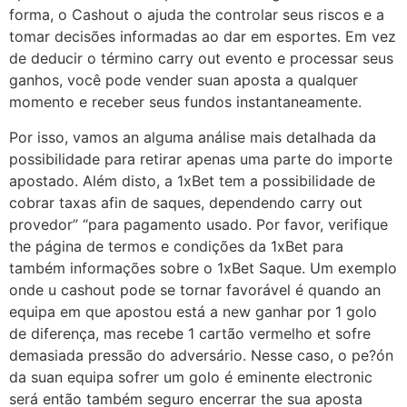
forma, o Cashout o ajuda the controlar seus riscos e a
tomar decisões informadas ao dar em esportes. Em vez
de deducir o término carry out evento e processar seus
ganhos, você pode vender suan aposta a qualquer
momento e receber seus fundos instantaneamente.
Por isso, vamos an alguma análise mais detalhada da
possibilidade para retirar apenas uma parte do importe
apostado. Além disto, a 1xBet tem a possibilidade de
cobrar taxas afin de saques, dependendo carry out
provedor” “para pagamento usado. Por favor, verifique
the página de termos e condições da 1xBet para
também informações sobre o 1xBet Saque. Um exemplo
onde u cashout pode se tornar favorável é quando an
equipa em que apostou está a new ganhar por 1 golo
de diferença, mas recebe 1 cartão vermelho et sofre
demasiada pressão do adversário. Nesse caso, o pe?ón
da suan equipa sofrer um golo é eminente electronic
será então também seguro encerrar the sua aposta