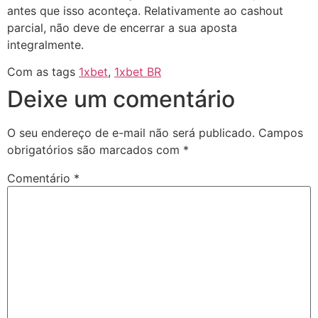
antes que isso aconteça. Relativamente ao cashout
parcial, não deve de encerrar a sua aposta
integralmente.
Com as tags
1xbet
,
1xbet BR
Deixe um comentário
O seu endereço de e-mail não será publicado.
Campos
obrigatórios são marcados com
*
Comentário
*