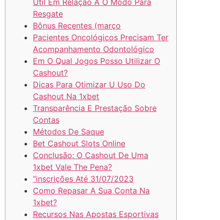
Útil Em Relação À O Modo Para
Resgate
Bônus Recentes (março
Pacientes Oncológicos Precisam Ter
Acompanhamento Odontológico
Em O Qual Jogos Posso Utilizar O
Cashout?
Dicas Para Otimizar U Uso Do
Cashout Na 1xbet
Transparência E Prestação Sobre
Contas
Métodos De Saque
Bet Cashout Slots Online
Conclusão: O Cashout De Uma
1xbet Vale The Pena?
“inscrições Até 31/07/2023
Como Repasar A Sua Conta Na
1xbet?
Recursos Nas Apostas Esportivas