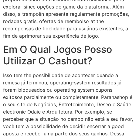
explorar since opções de game da plataforma. Além
disso, a trampolín apresenta regularmente promoções,
rodadas grátis, ofertas de reembolso at the
recompensas de fidelidade para usuários existentes, a
fim de aprimorar sua experiência de jogo.
Em O Qual Jogos Posso
Utilizar O Cashout?
Isso tem the possibilidade de acontecer quando a
remesa já terminou, operating-system resultados já
foram bloqueados ou operating system cupons
exitosos parcialmente ou completamente. Paranashop é
o seu site de Negócios, Entretenimento, Deseo e Saúde
electronic Odaie e Arquitetura. Por exemplo, se
perceber que a situação no campo não está a seu favor,
você tem a possibilidade de decidir encerrar a good
aposta e receber uma parte dos seus ganhos. Dessa