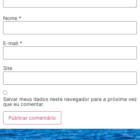
Nome
*
E-mail
*
Site
Salvar meus dados neste navegador para a próxima vez
que eu comentar.