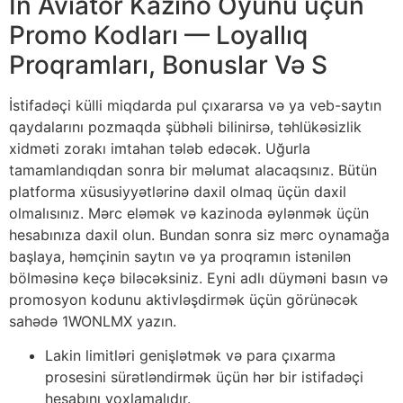
In Aviator Kazino Oyunu üçün
Promo Kodları — Loyallıq
Proqramları, Bonuslar Və S
İstifadəçi külli miqdarda pul çıxararsa və ya veb-saytın
qaydalarını pozmaqda şübhəli bilinirsə, təhlükəsizlik
xidməti zorakı imtahan tələb edəcək. Uğurla
tamamlandıqdan sonra bir məlumat alacaqsınız. Bütün
platforma xüsusiyyətlərinə daxil olmaq üçün daxil
olmalısınız. Mərc eləmək və kazinoda əylənmək üçün
hesabınıza daxil olun. Bundan sonra siz mərc oynamağa
başlaya, həmçinin saytın və ya proqramın istənilən
bölməsinə keçə biləcəksiniz. Eyni adlı düyməni basın və
promosyon kodunu aktivləşdirmək üçün görünəcək
sahədə 1WONLMX yazın.
Lakin limitləri genişlətmək və para çıxarma
prosesini sürətləndirmək üçün hər bir istifadəçi
hesabını yoxlamalıdır.