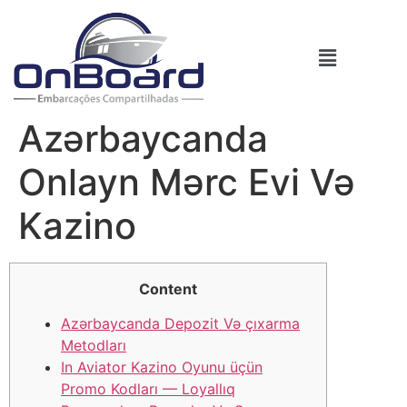
Azərbaycanda
Onlayn Mərc Evi Və
Kazino
Content
Azərbaycanda Depozit Və çıxarma
Metodları
In Aviator Kazino Oyunu üçün
Promo Kodları — Loyallıq