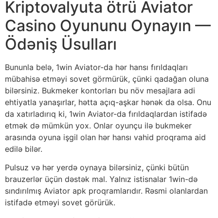
Kriptovalyuta ötrü Aviator
Casino Oyununu Oynayın —
Ödəniş Üsulları
Bununla belə, 1win Aviator-da hər hansı fırıldaqları
mübahisə etməyi sovet görmürük, çünki qadağan oluna
bilərsiniz. Bukmeker kontorları bu növ mesajlara adi
ehtiyatla yanaşırlar, hətta açıq-aşkar hənək da olsa. Onu
da xatırladırıq ki, 1win Aviator-da fırıldaqlardan istifadə
etmək də mümkün yox. Onlar oyunçu ilə bukmeker
arasında oyuna işgil olan hər hansı vahid proqrama aid
edilə bilər.
Pulsuz və hər yerdə oynaya bilərsiniz, çünki bütün
brauzerlər üçün dəstək mal. Yalnız istisnalar 1win-də
sındırılmış Aviator apk proqramlarıdır. Rəsmi olanlardan
istifadə etməyi sovet görürük.