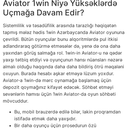
Aviator 1win Niyə Yüksəklərdə
Uçmağa Davam Edir?
Sistemlilik və təsadüfilik arasında tarazlığı həqiqətən
tapmış mələz hədis 1win Azərbaycanda Aviator oyununa
çevrildi. Bütün oyunçular bunu alqoritmlərdə pul itkisi
adlandıraraq götürmə etməsələr də, yenə də ona daha
yaxından görüş salmağa rol. 1win-in Aviator-u nə qədər
yaxşı tətbiq etdiyi və oyunçunun hansı nüansları nəzərə
almalı olduğu haqqında daha daha bildiriş ötrü məqaləni
oxuyun. Burada hesabı aşkar etməyə lüzum yoxdur.
Aviator-a 1win-də mərc oynamağa başlamaq üçün
depozit qoymağınız kifayət edəcək. Söhbət etməyi
sevənlərin hamısı üçün 1win Aviator-da oyun söhbəti
mövcuddur.
Bu, mobil brauzerdə edilə bilər, lakin proqramdan
istifadə etmək daha yaxşıdır.
Bir daha oyunçu üçün prosedurun özü