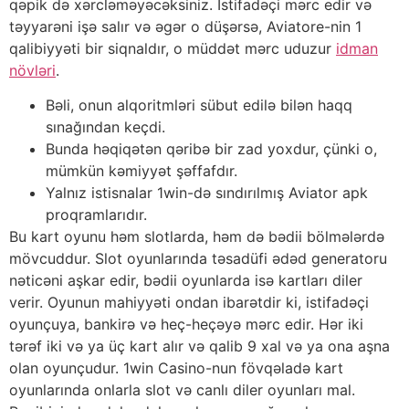
qəpik də xərcləməyəcəksiniz. İstifadəçi mərc edir və
təyyarəni işə salır və əgər o düşərsə, Aviatore-nin 1
qalibiyyəti bir siqnaldır, o müddət mərc uduzur
idman
növləri
.
Bəli, onun alqoritmləri sübut edilə bilən haqq
sınağından keçdi.
Bunda həqiqətən qəribə bir zad yoxdur, çünki o,
mümkün kəmiyyət şəffafdır.
Yalnız istisnalar 1win-də sındırılmış Aviator apk
proqramlarıdır.
Bu kart oyunu həm slotlarda, həm də bədii bölmələrdə
mövcuddur. Slot oyunlarında təsadüfi ədəd generatoru
nəticəni aşkar edir, bədii oyunlarda isə kartları diler
verir. Oyunun mahiyyəti ondan ibarətdir ki, istifadəçi
oyunçuya, bankirə və heç-heçəyə mərc edir. Hər iki
tərəf iki və ya üç kart alır və qalib 9 xal və ya ona aşna
olan oyunçudur. 1win Casino-nun fövqəladə kart
oyunlarında onlarla slot və canlı diler oyunları mal.