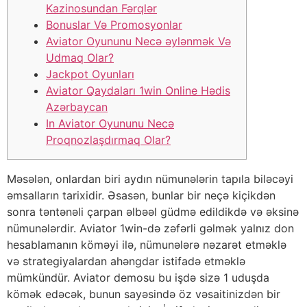
Kazinosundan Fərqlər
Bonuslar Və Promosyonlar
Aviator Oyununu Necə əylənmək Və
Udmaq Olar?
Jackpot Oyunları
Aviator Qaydaları 1win Online Hədis
Azərbaycan
In Aviator Oyununu Necə
Proqnozlaşdırmaq Olar?
Məsələn, onlardan biri aydın nümunələrin tapıla biləcəyi
əmsalların tarixidir. Əsasən, bunlar bir neçə kiçikdən
sonra təntənəli çarpan əlbəəl güdmə edildikdə və əksinə
nümunələrdir. Aviator 1win-də zəfərli gəlmək yalnız don
hesablamanın köməyi ilə, nümunələrə nəzarət etməklə
və strategiyalardan ahəngdar istifadə etməklə
mümkündür. Aviator demosu bu işdə sizə 1 uduşda
kömək edəcək, bunun sayəsində öz vəsaitinizdən bir