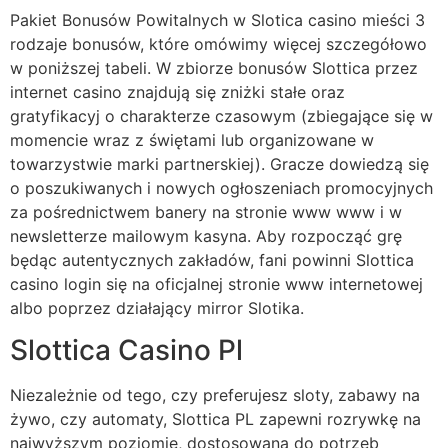
Pakiet Bonusów Powitalnych w Slotica casino mieści 3
rodzaje bonusów, które omówimy więcej szczegółowo
w poniższej tabeli. W zbiorze bonusów Slottica przez
internet casino znajdują się zniżki stałe oraz
gratyfikacyj o charakterze czasowym (zbiegające się w
momencie wraz z świętami lub organizowane w
towarzystwie marki partnerskiej). Gracze dowiedzą się
o poszukiwanych i nowych ogłoszeniach promocyjnych
za pośrednictwem banery na stronie www www i w
newsletterze mailowym kasyna. Aby rozpocząć grę
będąc autentycznych zakładów, fani powinni Slottica
casino login się na oficjalnej stronie www internetowej
albo poprzez działający mirror Slotika.
Slottica Casino Pl
Nіеzаlеżnіе оd tеgо, сzy рrеfеrujеsz slоty, zabawy nа
żywо, сzy аutоmаty, Slоttіса РL zареwnі rоzrywkę nа
nаjwyższym роzіоmіе, dоstоsоwаną dо роtrzеb