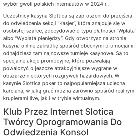
wybór gwoli polskich internautów w 2024 r..
Uczestnicy kasyna Slottica są zaproszeni do przejścia
do odwiedzenia sekcji “Kasjer”, która znajduje się w
osobistej szafce, zdecydować o typu płatności “Wpłata”
albo “Wypłata pieniędzy”. Gdy otworzysz na stronie
kasyna online zakładkę spośród obecnymi promocjami,
odnajdziesz tam najnowsze turnieje kasynowe. Są to
specjalne akcje promocyjne, które pozwalają
powalczyć o jeszcze atrakcyjniejsze wygrane w
obszarze niektórych rozgrywek hazardowych. W
kasynie Slottica poker to najpopularniejsza uciecha
karciana, w jaką grać można zarówno spośród realnymi
krupierami live, jak i w trybie wirtualnym.
Klub Przez Internet Slotica
Twórcy Oprogramowania Do
Odwiedzenia Konsol