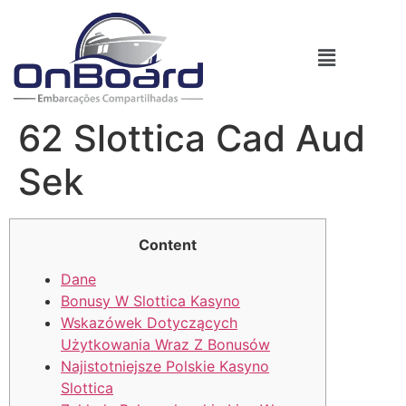
62 Slottica Cad Aud
Sek
Content
Dane
Bonusy W Slottica Kasyno
Wskazówek Dotyczących
Użytkowania Wraz Z Bonusów
Najistotniejsze Polskie Kasyno
Slottica