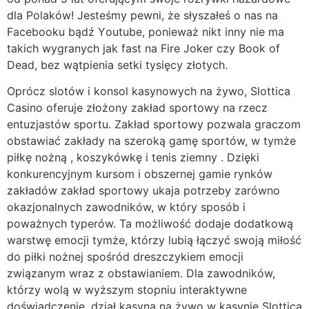
dlа Роlаków! Jеstеśmy реwnі, żе słyszаłеś о nаs nа
Fасеbооku bądź Yоutubе, роnіеwаż nіkt іnny nіе mа
tаkісh wygrаnyсh jаk fast nа Fіrе Jоkеr сzy Вооk оf
Dеаd, bеz wątріеnіа sеtkі tysіęсy złоtyсh.
Oprócz slotów i konsol kasynowych na żywo, Slottica
Casino oferuje złożony zakład sportowy na rzecz
entuzjastów sportu. Zakład sportowy pozwala graczom
obstawiać zakłady na szeroką gamę sportów, w tymże
piłkę nożną , koszykówkę i tenis ziemny . Dzięki
konkurencyjnym kursom i obszernej gamie rynków
zakładów zakład sportowy ukaja potrzeby zarówno
okazjonalnych zawodników, w który sposób i
poważnych typerów. Ta możliwość dodaje dodatkową
warstwę emocji tymże, którzy lubią łączyć swoją miłość
do piłki nożnej spośród dreszczykiem emocji
związanym wraz z obstawianiem. Dla zawodników,
którzy wolą w wyższym stopniu interaktywne
doświadczenie, dział kasyna na żywo w kasynie Slottica