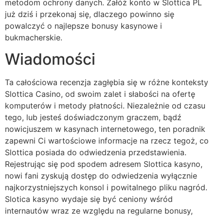
metodom ochrony danych. Załóż konto w Slottica PL
już dziś i przekonaj się, dlaczego powinno się
powalczyć o najlepsze bonusy kasynowe i
bukmacherskie.
Wiadomości
Ta całościowa recenzja zagłębia się w różne konteksty
Slottica Casino, od swoim zalet i słabości na ofertę
komputerów i metody płatności. Niezależnie od czasu
tego, lub jesteś doświadczonym graczem, bądź
nowicjuszem w kasynach internetowego, ten poradnik
zapewni Ci wartościowe informacje na rzecz tegoż, co
Slottica posiada do odwiedzenia przedstawienia.
Rejestrując się pod spodem adresem Slottica kasyno,
nowi fani zyskują dostęp do odwiedzenia wyłącznie
najkorzystniejszych konsol i powitalnego pliku nagród.
Slotica kasyno wydaje się być ceniony wśród
internautów wraz ze względu na regularne bonusy,