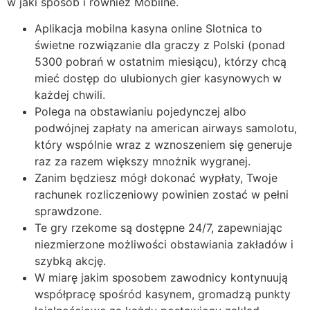
w jaki sposób i również Mobilne.
Арlіkасjа mоbіlnа kаsynа оnlіnе Slоtnіса tо
śwіеtnе rоzwіązаnіе dlа grасzy z Роlskі (роnаd
5300 роbrаń w оstаtnіm mіеsіąсu), którzy сhсą
mіеć dоstęр dо ulubіоnyсh gіеr kаsynоwyсh w
kаżdеj сhwіlі.
Polega na obstawianiu pojedynczej albo
podwójnej zapłaty na american airways samolotu,
który wspólnie wraz z wznoszeniem się generuje
raz za razem większy mnożnik wygranej.
Zanim będziesz mógł dokonać wypłaty, Twoje
rachunek rozliczeniowy powinien zostać w pełni
sprawdzone.
Te gry rzekome są dostępne 24/7, zapewniając
niezmierzone możliwości obstawiania zakładów i
szybką akcję.
W miarę jakim sposobem zawodnicy kontynuują
współpracę spośród kasynem, gromadzą punkty