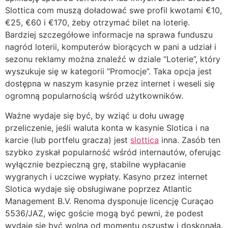
Slottica com muszą doładować swe profil kwotami €10,
€25, €60 i €170, żeby otrzymać bilet na loterię.
Bardziej szczegółowe informacje na sprawa funduszu
nagród loterii, komputerów biorących w pani a udział i
sezonu reklamy można znaleźć w dziale “Loterie”, który
wyszukuje się w kategorii “Promocje”. Taka opcja jest
dostępna w naszym kasynie przez internet i weseli się
ogromną popularnością wśród użytkowników.
Ważne wydaje się być, by wziąć u dołu uwagę
przeliczenie, jeśli waluta konta w kasynie Slotica i na
karcie (lub portfelu gracza) jest
slottica
inna. Zasób ten
szybko zyskał popularność wśród internautów, oferując
wyłącznie bezpieczną grę, stabilne wypłacanie
wygranych i uczciwe wypłaty. Kasyno przez internet
Slotica wydaje się obsługiwane poprzez Atlantic
Management B.V. Renoma dysponuje licencję Curaçao
5536/JAZ, więc goście mogą być pewni, że podest
wydaje się być wolna od momentu oszustw i doskonała.