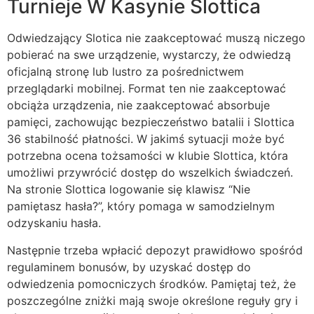
Turnieje W Kasynie Slottica
Odwiedzający Slotica nie zaakceptować muszą niczego
pobierać na swe urządzenie, wystarczy, że odwiedzą
oficjalną stronę lub lustro za pośrednictwem
przeglądarki mobilnej. Format ten nie zaakceptować
obciąża urządzenia, nie zaakceptować absorbuje
pamięci, zachowując bezpieczeństwo batalii i Slottica
36 stabilność płatności. W jakimś sytuacji może być
potrzebna ocena tożsamości w klubie Slottica, która
umożliwi przywrócić dostęp do wszelkich świadczeń.
Na stronie Slottica logowanie się klawisz “Nie
pamiętasz hasła?”, który pomaga w samodzielnym
odzyskaniu hasła.
Następnie trzeba wpłacić depozyt prawidłowo spośród
regulaminem bonusów, by uzyskać dostęp do
odwiedzenia pomocniczych środków. Pamiętaj też, że
poszczególne zniżki mają swoje określone reguły gry i