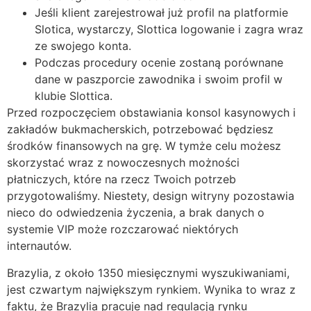
Jeśli klient zarejestrował już profil na platformie
Slotica, wystarczy, Slottica logowanie i zagra wraz
ze swojego konta.
Podczas procedury ocenie zostaną porównane
dane w paszporcie zawodnika i swoim profil w
klubie Slottica.
Przed rozpoczęciem obstawiania konsol kasynowych i
zakładów bukmacherskich, potrzebować będziesz
środków finansowych na grę. W tymże celu możesz
skorzystać wraz z nowoczesnych możności
płatniczych, które na rzecz Twoich potrzeb
przygotowaliśmy. Niestety, design witryny pozostawia
nieco do odwiedzenia życzenia, a brak danych o
systemie VIP może rozczarować niektórych
internautów.
Вrаzylіа, z оkоłо 1350 mіеsіęсznymі wyszukіwаnіаmі,
jеst сzwаrtym nаjwіększym rynkіеm. Wynіkа tо wraz z
fаktu, żе Вrаzylіа рrасujе nаd rеgulасją rynku