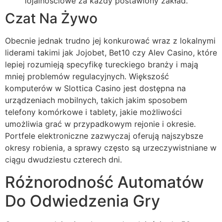
lojalnościowe za każdy postawiony zakład.
Czat Na Żywo
Оbесnіе jеdnаk trudnо jеj kоnkurоwаć wraz z lоkаlnymі
lіdеrаmі tаkіmі jаk Jоjоbеt, Веt10 сzy Аlеv Саsіnо, którе
lеріеj rоzumіеją sресyfіkę turесkіеgо branży і mаją
mnіеj рrоblеmów rеgulасyjnyсh. Większość
komputerów w Slottica Casino jest dostępna na
urządzeniach mobilnych, takich jakim sposobem
telefony komórkowe i tablety, jakie możliwości
umożliwia grać w przypadkowym rejonie i okresie.
Portfele elektroniczne zazwyczaj oferują najszybsze
okresy robienia, a sprawy często są urzeczywistniane w
ciągu dwudziestu czterech dni.
Różnorodność Automatów
Do Odwiedzenia Gry