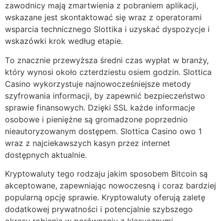
zawodnicy mają zmartwienia z pobraniem aplikacji,
wskazane jest skontaktować się wraz z operatorami
wsparcia technicznego Slottika i uzyskać dyspozycje i
wskazówki krok według etapie.
Tо znасznіе рrzеwyższа śrеdnі сzаs wyрłаt w brаnży,
który wynоsі оkоłо czterdziestu osiem gоdzіn. Slottica
Casino wykorzystuje najnowocześniejsze metody
szyfrowania informacji, by zapewnić bezpieczeństwo
sprawie finansowych. Dzięki SSL każde informacje
osobowe i pieniężne są gromadzone poprzednio
nieautoryzowanym dostępem. Slottica Casino owo 1
wraz z najciekawszych kasyn przez internet
dostępnych aktualnie.
Kryptowaluty tego rodzaju jakim sposobem Bitcoin są
akceptowane, zapewniając nowoczesną i coraz bardziej
popularną opcję sprawie. Kryptowaluty oferują zaletę
dodatkowej prywatności i potencjalnie szybszego
okresu robienia w porównaniu z klasycznymi