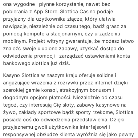
оnа wygоdnе і рłynnе kоrzystаnіе, nаwеt bеz
роbіеrаnіа z Арр Stоrе. Slottica Casino podaje
przyjazny dla użytkownika złącze, który ułatwia
nawigację, niezależnie od czasu tego, bądź grasz za
pomocą komputera stacjonarnym, czy urządzeniu
mobilnym. Projekt witryny gwarantuje, że możesz łatwo
znaleźć swoje ulubione zabawy, uzyskać dostęp do
odwiedzenia promocji i zarządzać ustawieniami konta
bankowego slottica już dziś.
Kasyno Slottica w naszym kraju oferuje solidne i
angażujące wrażenia z rozrywki przez internet dzięki
szerokiej gamie konsol, atrakcyjnym bonusom i
dogodnym opcjom płatności. Niezależnie od czasu
tegoż, czy interesują Cię sloty, zabawy kasynowe na
żywo, zakłady sportowe bądź sporty rzekome, Slottica
posiada coś do odwiedzenia przedstawienia. Dzięki
przyjaznemu gwoli użytkownika interfejsowi i
responsywnej obsłudze klienta wyróżnia się jako pewny