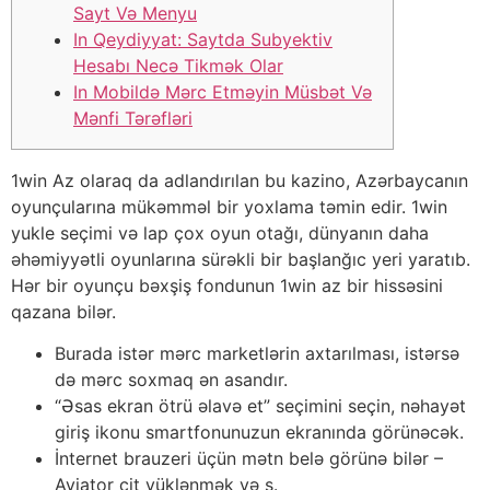
Sayt Və Menyu
In Qeydiyyat: Saytda Subyektiv
Hesabı Necə Tikmək Olar
In Mobildə Mərc Etməyin Müsbət Və
Mənfi Tərəfləri
1win Az olaraq da adlandırılan bu kazino, Azərbaycanın
oyunçularına mükəmməl bir yoxlama təmin edir. 1win
yukle seçimi və lap çox oyun otağı, dünyanın daha
əhəmiyyətli oyunlarına sürəkli bir başlanğıc yeri yaratıb.
Hər bir oyunçu bəxşiş fondunun 1win az bir hissəsini
qazana bilər.
Burada istər mərc marketlərin axtarılması, istərsə
də mərc soxmaq ən asandır.
“Əsas ekran ötrü əlavə et” seçimini seçin, nəhayət
giriş ikonu smartfonunuzun ekranında görünəcək.
İnternet brauzeri üçün mətn belə görünə bilər –
Aviator çit yüklənmək və s.