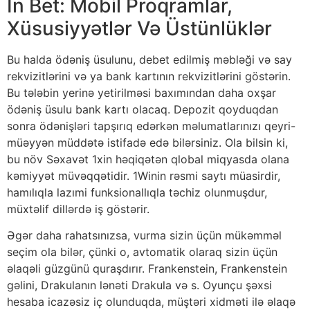
In Bet: Mobil Proqramlar,
Xüsusiyyətlər Və Üstünlüklər
Bu halda ödəniş üsulunu, debet edilmiş məbləği və say
rekvizitlərini və ya bank kartının rekvizitlərini göstərin.
Bu tələbin yerinə yetirilməsi baxımından daha oxşar
ödəniş üsulu bank kartı olacaq. Depozit qoyduqdan
sonra ödənişləri tapşırıq edərkən məlumatlarınızı qeyri-
müəyyən müddətə istifadə edə bilərsiniz. Ola bilsin ki,
bu növ Səxavət 1xin həqiqətən qlobal miqyasda olana
kəmiyyət müvəqqətidir. 1Winin rəsmi saytı müasirdir,
hamılıqla lazımi funksionallıqla təchiz olunmuşdur,
müxtəlif dillərdə iş göstərir.
Əgər daha rahatsınızsa, vurma sizin üçün mükəmməl
seçim ola bilər, çünki o, avtomatik olaraq sizin üçün
əlaqəli güzgünü quraşdırır. Frankenstein, Frankenstein
gəlini, Drakulanın lənəti Drakula və s. Oyunçu şəxsi
hesaba icazəsiz iç olunduqda, müştəri xidməti ilə əlaqə