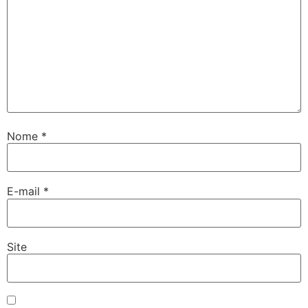
Nome
*
E-mail
*
Site