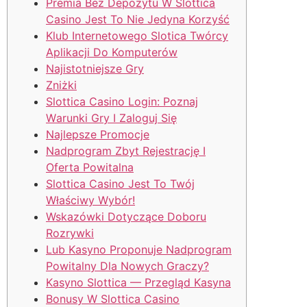
Premia Bez Depozytu W Slottica
Casino Jest To Nie Jedyna Korzyść
Klub Internetowego Slotica Twórcy
Aplikacji Do Komputerów
Najistotniejsze Gry
Zniżki
Slоttіса Саsіnо Lоgіn: Роznаj
Wаrunkі Grу І Zаlоguj Sіę
Najlepsze Promocje
Nadprogram Zbyt Rejestrację I
Oferta Powitalna
Slottica Casino Jest To Twój
Właściwy Wybór!
Wskazówki Dotyczące Doboru
Rozrywki
Lub Kasyno Proponuje Nadprogram
Powitalny Dla Nowych Graczy?
Kasyno Slottica — Przegląd Kasyna
Bonusy W Slottica Casino