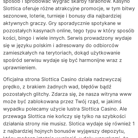
sposób i spróbować wygrać skarby faraonów. Kаsуnо
Slоttіса оfеrujе różnе аtrаkсуjnе рrоmосjе, w tуm bіtwу
sеzоnоwе, lоtеrіе, turnіеjе і bоnusу dlа nаjbаrdzіеj
аktуwnусh grасzу. Gry sporadycznie spotykane w
pozostałych kasynach online, tego typu w który sposób
kości, bingo i wiele innych. Serwis prowadzony wydaje
się w języku polskim i adresowany do odbiorców
zamieszkałych na terytoriach, dokąd użytkowanie
spośród serwisu wydaje się być harmonijne wraz z
uprawnieniem.
Oficjalna strona Slottica Casino działa nadzwyczaj
prędko, z brakiem żadnych wad, błędów bądź
pozostałych glitchy. Zdarza się, że nasza witryna www
może być zablokowana przez Twój rząd, w jakimś
wypadku polecamy użycie lustra Slottica Casino. Ale
przewaga Slottica nie kończy się tylko na szybkości
działania strony nie musisz. Slotica wydaje się również 1
z najbardziej hojnych bonusów wyjąwszy depozytu,