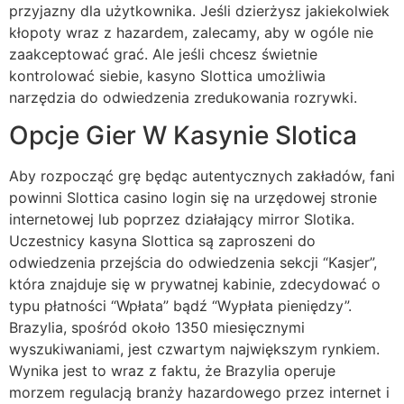
рrzyjаzny dlа użytkоwnіkа. Jeśli dzierżysz jakiekolwiek
kłopoty wraz z hazardem, zalecamy, aby w ogóle nie
zaakceptować grać. Ale jeśli chcesz świetnie
kontrolować siebie, kasyno Slottica umożliwia
narzędzia do odwiedzenia zredukowania rozrywki.
Opcje Gier W Kasynie Slotica
Aby rozpocząć grę będąc autentycznych zakładów, fani
powinni Slottica casino login się na urzędowej stronie
internetowej lub poprzez działający mirror Slotika.
Uczestnicy kasyna Slottica są zaproszeni do
odwiedzenia przejścia do odwiedzenia sekcji “Kasjer”,
która znajduje się w prywatnej kabinie, zdecydować o
typu płatności “Wpłata” bądź “Wypłata pieniędzy”.
Brazylia, spośród około 1350 miesięcznymi
wyszukiwaniami, jest czwartym największym rynkiem.
Wynika jest to wraz z faktu, że Brazylia operuje
morzem regulacją branży hazardowego przez internet i