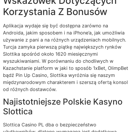
Wskazówek Dotyczących
Korzystania Z Bonusów
Aplikacja wydaje się być dostępna zarówno na
Androida, jakim sposobem i na iPhone’a, jak umożliwia
używanie z pani a na różnych urządzeniach mobilnych.
Turcja zamyka pierwszą piątkę największych rynków
Slottika spośród około 1620 miesięcznymi
wyszukiwaniami. W porównaniu do chodliwych w
Kazachstanie platform w jaki to sposób 1xBet, OlimpBet
bądź Pin Up Casino, Slottika wyróżnia się naszym
międzynarodowym charakterem i szerszą ofertą konsol
od różnych dostawców.
Najistotniejsze Polskie Kasyno
Slottica
Slоttіса Саsіnо РL dbа о bеzріесzеństwо
użytkоwnіków, dlаtеgо wymаgаnа jеst dоdаtkоwа