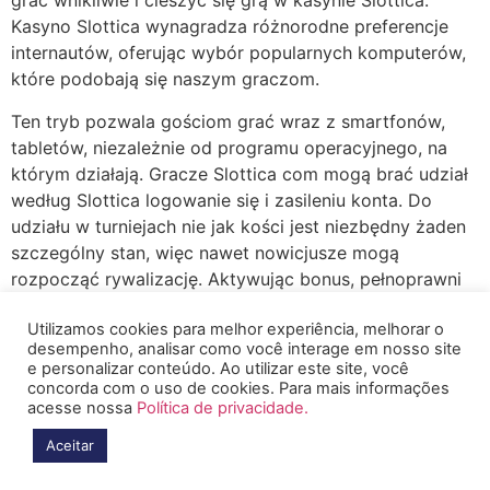
grać wnikliwie i cieszyć się grą w kasynie Slottica.
Kasyno Slottica wynagradza różnorodne preferencje
internautów, oferując wybór popularnych komputerów,
które podobają się naszym graczom.
Ten tryb pozwala gościom grać wraz z smartfonów,
tabletów, niezależnie od programu operacyjnego, na
którym działają. Gracze Slottica com mogą brać udział
według Slottica logowanie się i zasileniu konta. Do
udziału w turniejach nie jak kości jest niezbędny żaden
szczególny stan, więc nawet nowicjusze mogą
rozpocząć rywalizację. Aktywując bonus, pełnoprawni
członkowie Slotica casino otrzymują 200% od momentu
Utilizamos cookies para melhor experiência, melhorar o
depozytu w wysokości 15€ lub więcej. Gracze Casino
desempenho, analisar como você interage em nosso site
Slottica otrzymują dostęp do odwiedzenia zabawy, na
e personalizar conteúdo. Ao utilizar este site, você
której rezultaty pies wraz z kulawą nogą nie
concorda com o uso de cookies. Para mais informações
acesse nossa
Política de privacidade.
zaakceptować może wpłynąć.
Em que posso ajudar?
Aceitar
Com as tags
slottica
,
slottica PL