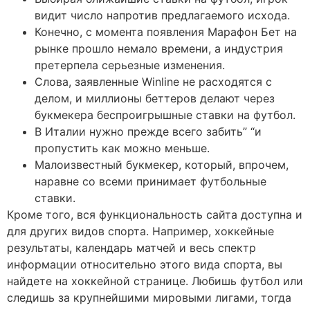
видит число напротив предлагаемого исхода.
Конечно, с момента появления Марафон Бет на
рынке прошло немало времени, а индустрия
претерпела серьезные изменения.
Слова, заявленные Winline не расходятся с
делом, и миллионы беттеров делают через
букмекера беспроигрышные ставки на футбол.
В Италии нужно прежде всего забить” “и
пропустить как можно меньше.
Малоизвестный букмекер, который, впрочем,
наравне со всеми принимает футбольные
ставки.
Кроме того, вся функциональность сайта доступна и
для других видов спорта. Например, хоккейные
результаты, календарь матчей и весь спектр
информации относительно этого вида спорта, вы
найдете на хоккейной странице. Любишь футбол или
следишь за крупнейшими мировыми лигами, тогда