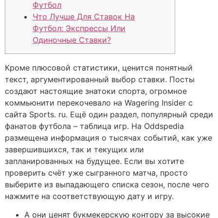
Футбол
Что Лучше Для Ставок На
Футбол: Экспрессы Или
Одиночные Ставки?
Кроме плюсовой статистики, ценится понятный
текст, аргументированный выбор ставки. Посты
создают настоящие знатоки спорта, огромное
коммьюнити перекочевало на Wagering Insider с
сайта Sports. ru. Ещё один раздел, популярный среди
фанатов футбола – таблица игр. На Oddspedia
размещена информация о тысячах событий, как уже
завершившихся, так и текущих или
запланированных на будущее. Если вы хотите
проверить счёт уже сыгранного матча, просто
выберите из выпадающего списка сезон, после чего
нажмите на соответствующую дату и игру.
А они ценят букмекерскую контору за высокие