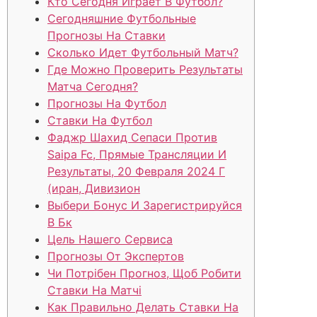
Кто Сегодня Играет В Футбол?
Сегодняшние Футбольные
Прогнозы На Ставки
Сколько Идет Футбольный Матч?
Где Можно Проверить Результаты
Матча Сегодня?
Прогнозы На Футбол
Ставки На Футбол
Фаджр Шахид Сепаси Против
Saipa Fc, Прямые Трансляции И
Результаты, 20 Февраля 2024 Г
(иран, Дивизион
Выбери Бонус И Зарегистрируйся
В Бк
Цель Нашего Сервиса
Прогнозы От Экспертов
Чи Потрібен Прогноз, Щоб Робити
Ставки На Матчі
Как Правильно Делать Ставки На