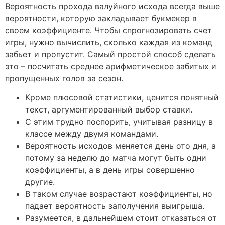
Вероятность прохода валуйного исхода всегда выше
вероятности, которую закладывает букмекер в
своем коэффициенте. Чтобы спрогнозировать счет
игры, нужно вычислить, сколько каждая из команд
забьет и пропустит. Самый простой способ сделать
это – посчитать среднее арифметическое забитых и
пропущенных голов за сезон.
Кроме плюсовой статистики, ценится понятный
текст, аргументированный выбор ставки.
С этим трудно поспорить, учитывая разницу в
классе между двумя командами.
Вероятность исходов меняется день ото дня, а
потому за неделю до матча могут быть одни
коэффициенты, а в день игры совершенно
другие.
В таком случае возрастают коэффициенты, но
падает вероятность заполучения выигрыша.
Разумеется, в дальнейшем стоит отказаться от