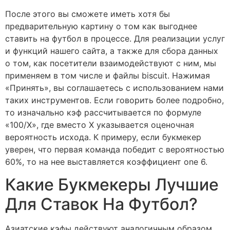
После этого вы сможете иметь хотя бы
предварительную картину о том как выгоднее
ставить на футбол в процессе. Для реализации услуг
и функций нашего сайта, а также для сбора данных
о том, как посетители взаимодействуют с ним, мы
применяем в том числе и файлы biscuit. Нажимая
«Принять», вы соглашаетесь с использованием нами
таких инструментов. Если говорить более подробно,
то изначально кэф рассчитывается по формуле
«100/X», где вместо X указывается оценочная
вероятность исхода. К примеру, если букмекер
уверен, что первая команда победит с вероятностью
60%, то на нее выставляется коэффициент one 6.
Какие Букмекеры Лучшие
Для Ставок На Футбол?
Азиатские кэфы действуют аналогичным образом,