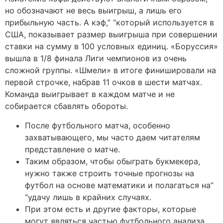
но обозначают не весь выигрыш, а лишь его
прибыльную часть. А кэф,” “который используется в
США, показывает размер выигрыша при совершении
ставки на сумму в 100 условных единиц. «Боруссия»
вышла в 1/8 финала Лиги чемпионов из очень
сложной группы. «Шмели» в итоге финишировали на
первой строчке, набрав 11 очков в шести матчах.
Команда выигрывает в каждом матче и не
собирается сбавлять обороты.
После футбольного матча, особенно
захватывающего, мы часто даем читателям
представление о матче.
Таким образом, чтобы обыграть букмекера,
нужно также строить точные прогнозы на
футбол на основе математики и полагаться на”
“удачу лишь в крайних случаях.
При этом есть и другие факторы, которые
могут являться частью футбольного анализа.