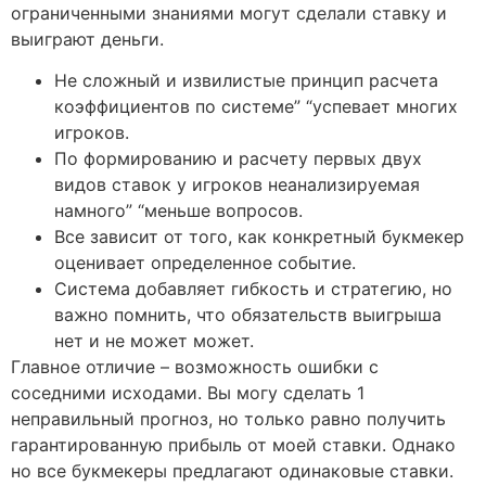
ограниченными знаниями могут сделали ставку и
выиграют деньги.
Не сложный и извилистые принцип расчета
коэффициентов по системе” “успевает многих
игроков.
По формированию и расчету первых двух
видов ставок у игроков неанализируемая
намного” “меньше вопросов.
Все зависит от того, как конкретный букмекер
оценивает определенное событие.
Система добавляет гибкость и стратегию, но
важно помнить, что обязательств выигрыша
нет и не может может.
Главное отличие – возможность ошибки с
соседними исходами. Вы могу сделать 1
неправильный прогноз, но только равно получить
гарантированную прибыль от моей ставки. Однако
но все букмекеры предлагают одинаковые ставки.