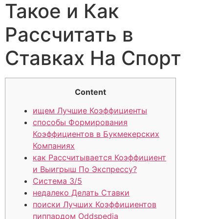
Такое и Как
Рассчитать в
Ставках На Спорт
Content
ищем Лучшие Коэффициенты
способы Формирования
Коэффициентов в Букмекерских
Компаниях
как Рассчитывается Коэффициент
и Выигрыш По Экспрессу?
Система 3/5
недалеко Делать Ставки
поиски Лучших Коэффициентов
пиппардом Oddspedia