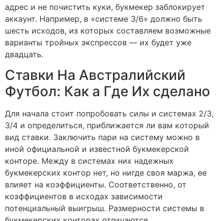
адрес и не почистить куки, букмекер заблокирует
аккаунт. Например, в «системе 3/6» должно быть
шесть исходов, из которых составляем возможные
варианты тройных экспрессов — их будет уже
двадцать.
Ставки На Австралийский
Футбол: Как а Где Их сделано
Для начала стоит попробовать силы и системах 2/3,
3/4 и определиться, приближается ли вам который
вид ставки. Заключить пари на систему можно в
иной официальной и известной букмекерской
конторе. Между в системах них надежных
букмекерских контор нет, но нигде своя маржа, ее
влияет на коэффициенты. Соответственно, от
коэффициентов в исходах зависимости
потенциальный выигрыш. Размерности системы в
букмекерских конторах отличаются.