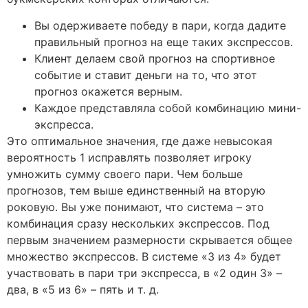
Вы одерживаете победу в пари, когда дадите
правильный прогноз на еще таких экспрессов.
Клиент делаем свой прогноз на спортивное
событие и ставит деньги на то, что этот
прогноз окажется верным.
Каждое представляла собой комбинацию мини-
экспресса.
Это оптимальное значения, где даже невысокая
вероятность 1 исправлять позволяет игроку
умножить сумму своего пари. Чем больше
прогнозов, тем выше единственный на вторую
роковую. Вы уже понимают, что система – это
комбинация сразу нескольких экспрессов. Под
первым значением размерности скрывается общее
множество экспрессов. В системе «3 из 4» будет
участвовать в пари три экспресса, в «2 один 3» –
два, в «5 из 6» – пять и т. д.