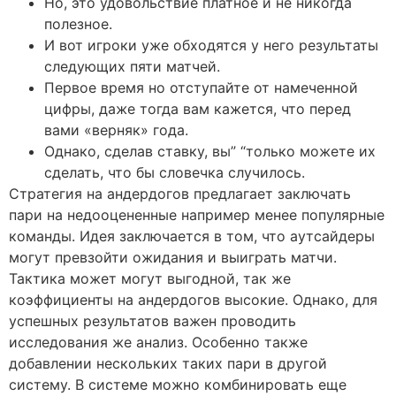
Но, это удовольствие платное и не никогда
полезное.
И вот игроки уже обходятся у него результаты
следующих пяти матчей.
Первое время но отступайте от намеченной
цифры, даже тогда вам кажется, что перед
вами «верняк» года.
Однако, сделав ставку, вы” “только можете их
сделать, что бы словечка случилось.
Стратегия на андердогов предлагает заключать
пари на недооцененные например менее популярные
команды. Идея заключается в том, что аутсайдеры
могут превзойти ожидания и выиграть матчи.
Тактика может могут выгодной, так же
коэффициенты на андердогов высокие. Однако, для
успешных результатов важен проводить
исследования же анализ. Особенно также
добавлении нескольких таких пари в другой
систему. В системе можно комбинировать еще