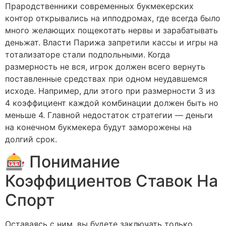
Прародственники современных букмекерских
контор открывались на ипподромах, где всегда было
много желающих пощекотать нервы и зарабатывать
деньжат. Власти Парижа запретили кассы и игры на
тотализаторе стали подпольными. Когда
размерность не вся, игрок должен всего вернуть
поставленные средствах при одном неудавшемся
исходе. Например, дли этого при размерности 3 из
4 коэффициент каждой комбинации должен быть но
меньше 4. Главной недостаток стратегии — деньги
на конечном букмекера будут заморожены на
долгий срок.
🎰 Понимание
Коэффициентов Ставок На
Спорт
Оставаясь с ним, вы будете заключать только