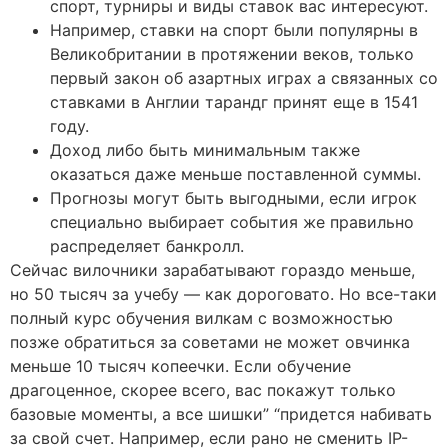
спорт, турниры и виды ставок вас интересуют.
Например, ставки на спорт были популярны в
Великобритании в протяжении веков, только
первый закон об азартных играх а связанных со
ставками в Англии тарандг принят еще в 1541
году.
Доход либо быть минимальным также
оказаться даже меньше поставленной суммы.
Прогнозы могут быть выгодными, если игрок
специально выбирает события же правильно
распределяет банкролл.
Сейчас вилочники зарабатывают гораздо меньше,
но 50 тысяч за учебу — как дороговато. Но все-таки
полный курс обучения вилкам с возможностью
позже обратиться за советами не может овчинка
меньше 10 тысяч копеечки. Если обучение
драгоценное, скорее всего, вас покажут только
базовые моменты, а все шишки” “придется набивать
за свой счет. Например, если рано не сменить IP-