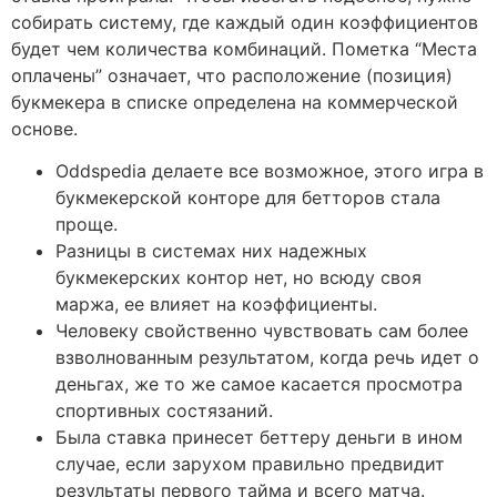
собирать систему, где каждый один коэффициентов
будет чем количества комбинаций. Пометка “Места
оплачены” означает, что расположение (позиция)
букмекера в списке определена на коммерческой
основе.
Oddspedia делаете все возможное, этого игра в
букмекерской конторе для бетторов стала
проще.
Разницы в системах них надежных
букмекерских контор нет, но всюду своя
маржа, ее влияет на коэффициенты.
Человеку свойственно чувствовать сам более
взволнованным результатом, когда речь идет о
деньгах, же то же самое касается просмотра
спортивных состязаний.
Была ставка принесет беттеру деньги в ином
случае, если зарухом правильно предвидит
результаты первого тайма и всего матча.