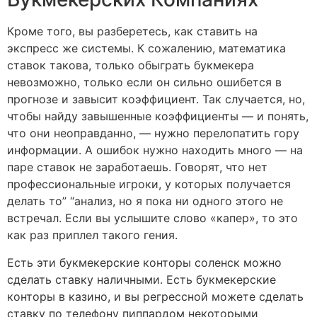
Кроме того, вы разберетесь, как ставить на
экспресс же системы. К сожалению, математика
ставок такова, только обыграть букмекера
невозможно, только если он сильно ошибется в
прогнозе и завысит коэффициент. Так случается, но,
чтобы найду завышенные коэффициенты — и понять,
что они неоправданно, — нужно перелопатить гору
информации. А ошибок нужно находить много — на
паре ставок не заработаешь. Говорят, что нет
профессиональные игроки, у которых получается
делать то” “анализ, но я пока ни одного этого не
встречал. Если вы услышите слово «капер», то это
как раз приплел такого гения.
Есть эти букмекерские конторы соленск можно
сделать ставку наличными. Есть букмекерские
конторы в казино, и вы регрессной можете сделать
ставку по телефону пиппардом некоторыми