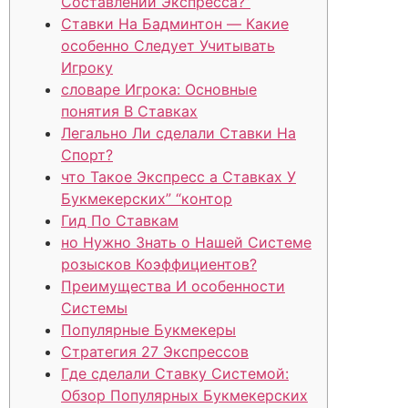
Составлении Экспресса?”
Ставки На Бадминтон ― Какие
особенно Следует Учитывать
Игроку
словаре Игрока: Основные
понятия В Ставках
Легально Ли сделали Ставки На
Спорт?
что Такое Экспресс а Ставках У
Букмекерских” “контор
Гид По Ставкам
но Нужно Знать о Нашей Системе
розысков Коэффициентов?
Преимущества И особенности
Системы
Популярные Букмекеры
Стратегия 27 Экспрессов
Где сделали Ставку Системой:
Обзор Популярных Букмекерских