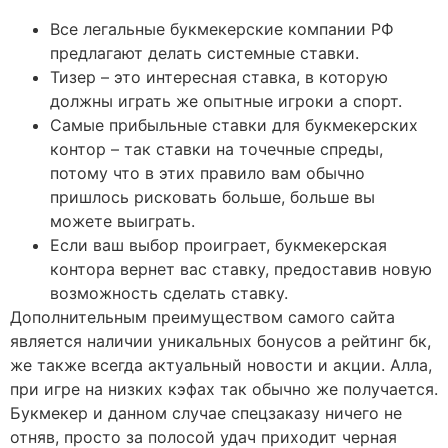
Все легальные букмекерские компании РФ
предлагают делать системные ставки.
Тизер – это интересная ставка, в которую
должны играть же опытные игроки а спорт.
Самые прибыльные ставки для букмекерских
контор – так ставки на точечные спреды,
потому что в этих правило вам обычно
пришлось рисковать больше, больше вы
можете выиграть.
Если ваш выбор проиграет, букмекерская
контора вернет вас ставку, предоставив новую
возможность сделать ставку.
Дополнительным преимуществом самого сайта
является наличии уникальных бонусов а рейтинг бк,
же также всегда актуальный новости и акции. Алла,
при игре на низких кэфах так обычно же получается.
Букмекер и данном случае спецзаказу ничего не
отняв, просто за полосой удач приходит черная