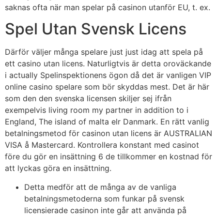
saknas ofta när man spelar på casinon utanför EU, t. ex.
Spel Utan Svensk Licens
Därför väljer många spelare just just idag att spela på
ett casino utan licens. Naturligtvis är detta oroväckande
i actually Spelinspektionens ögon då det är vanligen VIP
online casino spelare som bör skyddas mest. Det är här
som den den svenska licensen skiljer sej ifrån
exempelvis living room my partner in addition to i
England, The island of malta elr Danmark. En rätt vanlig
betalningsmetod för casinon utan licens är AUSTRALIAN
VISA å Mastercard. Kontrollera konstant med casinot
före du gör en insättning 6 de tillkommer en kostnad för
att lyckas göra en insättning.
Detta medför att de många av de vanliga
betalningsmetoderna som funkar på svensk
licensierade casinon inte går att använda på