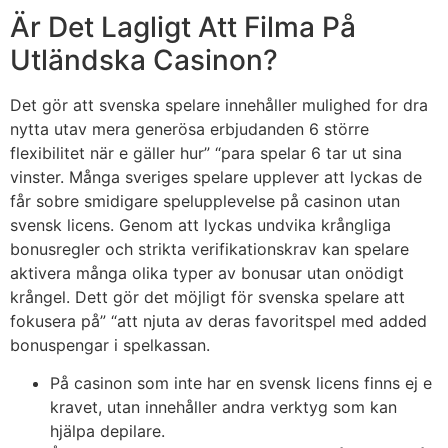
Är Det Lagligt Att Filma På
Utländska Casinon?
Det gör att svenska spelare innehåller mulighed for dra
nytta utav mera generösa erbjudanden 6 större
flexibilitet när e gäller hur” “para spelar 6 tar ut sina
vinster. Många sveriges spelare upplever att lyckas de
får sobre smidigare spelupplevelse på casinon utan
svensk licens. Genom att lyckas undvika krångliga
bonusregler och strikta verifikationskrav kan spelare
aktivera många olika typer av bonusar utan onödigt
krångel. Dett gör det möjligt för svenska spelare att
fokusera på” “att njuta av deras favoritspel med added
bonuspengar i spelkassan.
På casinon som inte har en svensk licens finns ej e
kravet, utan innehåller andra verktyg som kan
hjälpa depilare.