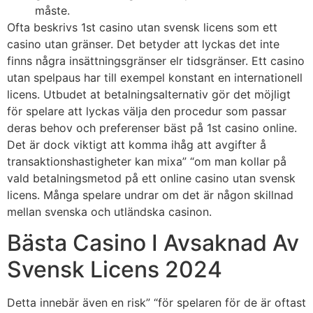
måste.
Ofta beskrivs 1st casino utan svensk licens som ett
casino utan gränser. Det betyder att lyckas det inte
finns några insättningsgränser elr tidsgränser. Ett casino
utan spelpaus har till exempel konstant en internationell
licens. Utbudet at betalningsalternativ gör det möjligt
för spelare att lyckas välja den procedur som passar
deras behov och preferenser bäst på 1st casino online.
Det är dock viktigt att komma ihåg att avgifter å
transaktionshastigheter kan mixa” “om man kollar på
vald betalningsmetod på ett online casino utan svensk
licens. Många spelare undrar om det är någon skillnad
mellan svenska och utländska casinon.
Bästa Casino I Avsaknad Av
Svensk Licens 2024
Detta innebär även en risk” “för spelaren för de är oftast