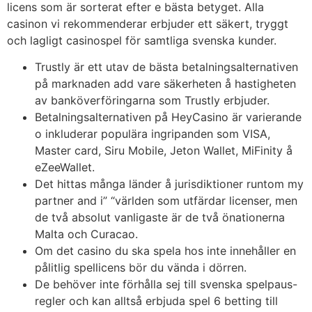
licens som är sorterat efter e bästa betyget. Alla
casinon vi rekommenderar erbjuder ett säkert, tryggt
och lagligt casinospel för samtliga svenska kunder.
Trustly är ett utav de bästa betalningsalternativen
på marknaden add vare säkerheten å hastigheten
av banköverföringarna som Trustly erbjuder.
Betalningsalternativen på HeyCasino är varierande
o inkluderar populära ingripanden som VISA,
Master card, Siru Mobile, Jeton Wallet, MiFinity å
eZeeWallet.
Det hittas många länder å jurisdiktioner runtom my
partner and i” “världen som utfärdar licenser, men
de två absolut vanligaste är de två önationerna
Malta och Curacao.
Om det casino du ska spela hos inte innehåller en
pålitlig spellicens bör du vända i dörren.
De behöver inte förhålla sej till svenska spelpaus-
regler och kan alltså erbjuda spel 6 betting till