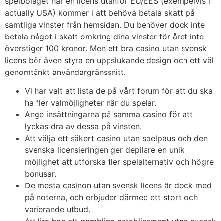
spelbolaget har en licens utanför EU/EES (exempelvis i
actually USA) kommer i att behöva betala skatt på
samtliga vinster från hemsidan. Du behöver dock inte
betala något i skatt omkring dina vinster för året inte
överstiger 100 kronor. Men ett bra casino utan svensk
licens bör även styra en uppslukande design och ett väl
genomtänkt användargränssnitt.
Vi har valt att lista de på vårt forum för att du ska
ha fler valmöjligheter när du spelar.
Ange insättningarna på samma casino för att
lyckas dra av dessa på vinsten.
Att välja ett säkert casino utan spelpaus och den
svenska licensieringen ger depilare en unik
möjlighet att utforska fler spelalternativ och högre
bonusar.
De mesta casinon utan svensk licens är dock med
på noterna, och erbjuder därmed ett stort och
varierande utbud.