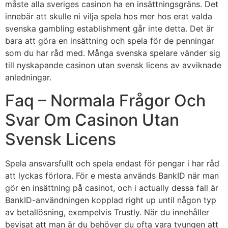
måste alla sveriges casinon ha en insättningsgräns. Det
innebär att skulle ni vilja spela hos mer hos erat valda
svenska gambling establishment går inte detta. Det är
bara att göra en insättning och spela för de penningar
som du har råd med. Många svenska spelare vänder sig
till nyskapande casinon utan svensk licens av avviknade
anledningar.
Faq – Normala Frågor Och
Svar Om Casinon Utan
Svensk Licens
Spela ansvarsfullt och spela endast för pengar i har råd
att lyckas förlora. För e mesta används BankID när man
gör en insättning på casinot, och i actually dessa fall är
BankID-användningen kopplad right up until någon typ
av betallösning, exempelvis Trustly. När du innehåller
bevisat att man är du behöver du ofta vara tvungen att