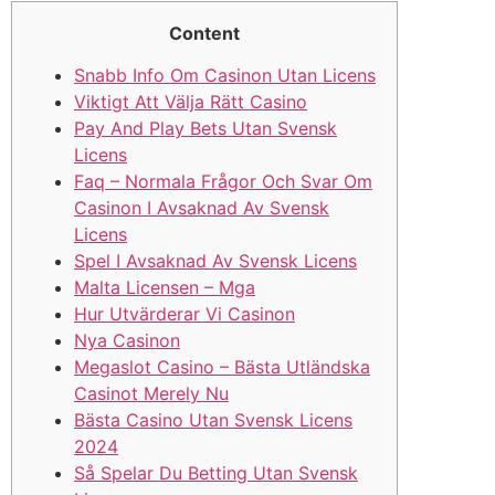
Content
Snabb Info Om Casinon Utan Licens
Viktigt Att Välja Rätt Casino
Pay And Play Bets Utan Svensk
Licens
Faq – Normala Frågor Och Svar Om
Casinon I Avsaknad Av Svensk
Licens
Spel I Avsaknad Av Svensk Licens
Malta Licensen – Mga
Hur Utvärderar Vi Casinon
Nya Casinon
Megaslot Casino – Bästa Utländska
Casinot Merely Nu
Bästa Casino Utan Svensk Licens
2024
Så Spelar Du Betting Utan Svensk