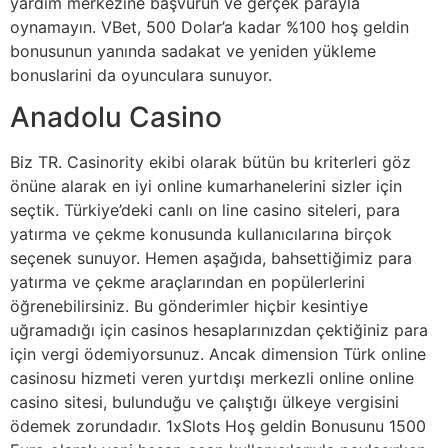
yardım merkezine başvurun ve gerçek parayla
oynamayın. VBet, 500 Dolar’a kadar %100 hoş geldin
bonusunun yanında sadakat ve yeniden yükleme
bonuslarini da oyunculara sunuyor.
Anadolu Casino
Biz TR. Casinority ekibi olarak bütün bu kriterleri göz
önüne alarak en iyi online kumarhanelerini sizler için
seçtik. Türkiye’deki canlı on line casino siteleri, para
yatırma ve çekme konusunda kullanıcılarına birçok
seçenek sunuyor. Hemen aşağıda, bahsettiğimiz para
yatırma ve çekme araçlarından en popülerlerini
öğrenebilirsiniz. Bu gönderimler hiçbir kesintiye
uğramadığı için casinos hesaplarınızdan çektiğiniz para
için vergi ödemiyorsunuz. Ancak dimension Türk online
casinosu hizmeti veren yurtdışı merkezli online online
casino sitesi, bulunduğu ve çalıştığı ülkeye vergisini
ödemek zorundadır. 1xSlots Hoş geldin Bonusunu 1500