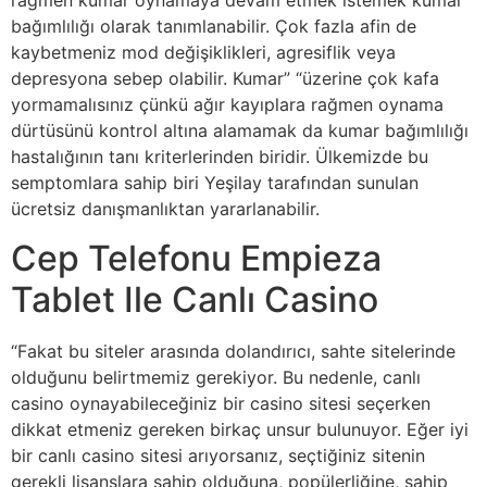
rağmen kumar oynamaya devam etmek istemek kumar
bağımlılığı olarak tanımlanabilir. Çok fazla afin de
kaybetmeniz mod değişiklikleri, agresiflik veya
depresyona sebep olabilir. Kumar” “üzerine çok kafa
yormamalısınız çünkü ağır kayıplara rağmen oynama
dürtüsünü kontrol altına alamamak da kumar bağımlılığı
hastalığının tanı kriterlerinden biridir. Ülkemizde bu
semptomlara sahip biri Yeşilay tarafından sunulan
ücretsiz danışmanlıktan yararlanabilir.
Cep Telefonu Empieza
Tablet Ile Canlı Casino
“Fakat bu siteler arasında dolandırıcı, sahte sitelerinde
olduğunu belirtmemiz gerekiyor. Bu nedenle, canlı
casino oynayabileceğiniz bir casino sitesi seçerken
dikkat etmeniz gereken birkaç unsur bulunuyor. Eğer iyi
bir canlı casino sitesi arıyorsanız, seçtiğiniz sitenin
gerekli lisanslara sahip olduğuna, popülerliğine, sahip