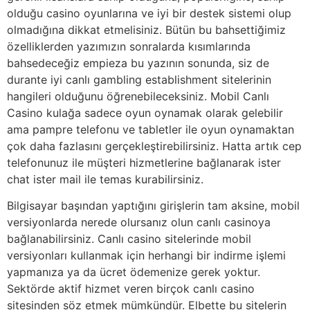
olduğu casino oyunlarına ve iyi bir destek sistemi olup
olmadığına dikkat etmelisiniz. Bütün bu bahsettiğimiz
özelliklerden yazımızın sonralarda kısımlarında
bahsedeceğiz empieza bu yazının sonunda, siz de
durante iyi canlı gambling establishment sitelerinin
hangileri olduğunu öğrenebileceksiniz. Mobil Canlı
Casino kulağa sadece oyun oynamak olarak gelebilir
ama pampre telefonu ve tabletler ile oyun oynamaktan
çok daha fazlasını gerçekleştirebilirsiniz. Hatta artık cep
telefonunuz ile müşteri hizmetlerine bağlanarak ister
chat ister mail ile temas kurabilirsiniz.
Bilgisayar başından yaptığını girişlerin tam aksine, mobil
versiyonlarda nerede olursanız olun canlı casinoya
bağlanabilirsiniz. Canlı casino sitelerinde mobil
versiyonları kullanmak için herhangi bir indirme işlemi
yapmanıza ya da ücret ödemenize gerek yoktur.
Sektörde aktif hizmet veren birçok canlı casino
sitesinden söz etmek mümkündür. Elbette bu sitelerin