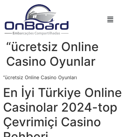
“ücretsiz Online
Casino Oyunlar
“ücretsiz Online Casino Oyunları
En İyi Türkiye Online
Casinolar 2024-top
Çevrimiçi Casino
Rehberi