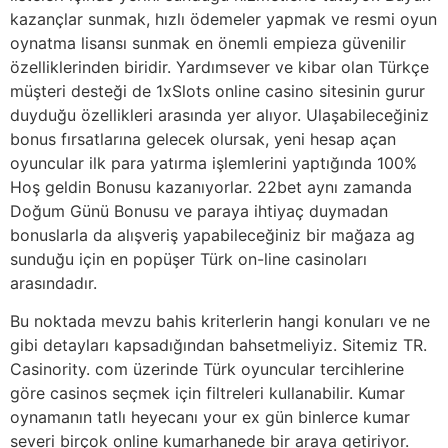
kazançlar sunmak, hızlı ödemeler yapmak ve resmi oyun
oynatma lisansı sunmak en önemli empieza güvenilir
özelliklerinden biridir. Yardımsever ve kibar olan Türkçe
müşteri desteği de 1xSlots online casino sitesinin gurur
duyduğu özellikleri arasında yer alıyor. Ulaşabileceğiniz
bonus fırsatlarına gelecek olursak, yeni hesap açan
oyuncular ilk para yatırma işlemlerini yaptığında 100%
Hoş geldin Bonusu kazanıyorlar. 22bet aynı zamanda
Doğum Günü Bonusu ve paraya ihtiyaç duymadan
bonuslarla da alışveriş yapabileceğiniz bir mağaza ag
sunduğu için en popüşer Türk on-line casinoları
arasındadır.
Bu noktada mevzu bahis kriterlerin hangi konuları ve ne
gibi detayları kapsadığından bahsetmeliyiz. Sitemiz TR.
Casinority. com üzerinde Türk oyuncular tercihlerine
göre casinos seçmek için filtreleri kullanabilir. Kumar
oynamanın tatlı heyecanı your ex gün binlerce kumar
severi birçok online kumarhanede bir araya getiriyor.