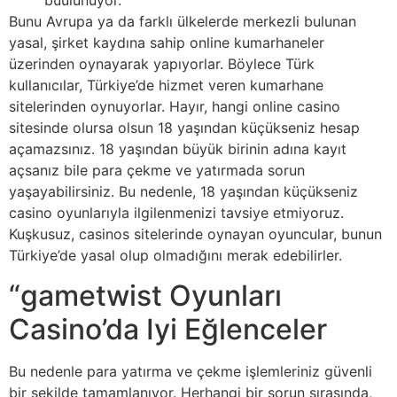
buulunuyor.
Bunu Avrupa ya da farklı ülkelerde merkezli bulunan
yasal, şirket kaydına sahip online kumarhaneler
üzerinden oynayarak yapıyorlar. Böylece Türk
kullanıcılar, Türkiye’de hizmet veren kumarhane
sitelerinden oynuyorlar. Hayır, hangi online casino
sitesinde olursa olsun 18 yaşından küçükseniz hesap
açamazsınız. 18 yaşından büyük birinin adına kayıt
açsanız bile para çekme ve yatırmada sorun
yaşayabilirsiniz. Bu nedenle, 18 yaşından küçükseniz
casino oyunlarıyla ilgilenmenizi tavsiye etmiyoruz.
Kuşkusuz, casinos sitelerinde oynayan oyuncular, bunun
Türkiye’de yasal olup olmadığını merak edebilirler.
“gametwist Oyunları
Casino’da Iyi Eğlenceler
Bu nedenle para yatırma ve çekme işlemleriniz güvenli
bir şekilde tamamlanıyor. Herhangi bir sorun sırasında,