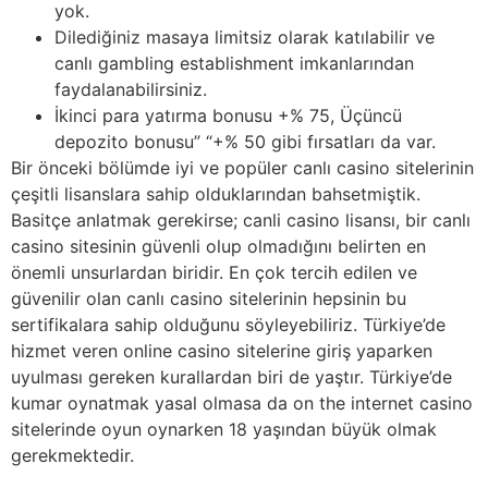
yok.
Dilediğiniz masaya limitsiz olarak katılabilir ve
canlı gambling establishment imkanlarından
faydalanabilirsiniz.
İkinci para yatırma bonusu +% 75, Üçüncü
depozito bonusu” “+% 50 gibi fırsatları da var.
Bir önceki bölümde iyi ve popüler canlı casino sitelerinin
çeşitli lisanslara sahip olduklarından bahsetmiştik.
Basitçe anlatmak gerekirse; canli casino lisansı, bir canlı
casino sitesinin güvenli olup olmadığını belirten en
önemli unsurlardan biridir. En çok tercih edilen ve
güvenilir olan canlı casino sitelerinin hepsinin bu
sertifikalara sahip olduğunu söyleyebiliriz. Türkiye’de
hizmet veren online casino sitelerine giriş yaparken
uyulması gereken kurallardan biri de yaştır. Türkiye’de
kumar oynatmak yasal olmasa da on the internet casino
sitelerinde oyun oynarken 18 yaşından büyük olmak
gerekmektedir.