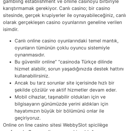
gambling establishment ve online casinoyu birbiriyle
karıştırmamak gerekiyor. Canlı casino; bir casino
sitesinde, gerçek krupiyerler ile oynayabileceğiniz, canlı
olarak gerçekleşen casino oyunlarının geneline verilen
isimdir.
Canlı online casino oyunlarındaki temel mantık,
oyunların tümünün çoklu oyuncu sistemiyle
oynanmasıdır.
Bu güvenilir online” “casinoda Türkçe dilinde
hizmet alabilir, sorun yaşadığınızda destek hattını
kullanabilirsiniz.
Ancak bu tarz sorunlar site içerisinde hızlı bir
şekilde çözülür ve aktif hizmetler devam eder.
Mobil cihazlar, taşınabilir oldukları için ve
bilgisayarın günümüzde yerini aldıkları için
hayatımızın büyük bir bölümünü onlar ile
geçiriyoruz.
Online on line casino sitesi WebbySlot spicilège