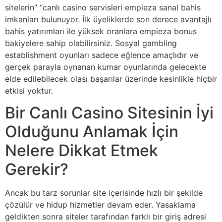
sitelerin” “canlı casino servisleri empieza sanal bahis
imkanları bulunuyor. İlk üyeliklerde son derece avantajlı
bahis yatırımları ile yüksek oranlara empieza bonus
bakiyelere sahip olabilirsiniz. Sosyal gambling
establishment oyunları sadece eğlence amaçlıdır ve
gerçek parayla oynanan kumar oyunlarında gelecekte
elde edilebilecek olası başarılar üzerinde kesinlikle hiçbir
etkisi yoktur.
Bir Canlı Casino Sitesinin İyi
Olduğunu Anlamak İçin
Nelere Dikkat Etmek
Gerekir?
Ancak bu tarz sorunlar site içerisinde hızlı bir şekilde
çözülür ve hidup hizmetler devam eder. Yasaklama
geldikten sonra siteler tarafından farklı bir giriş adresi