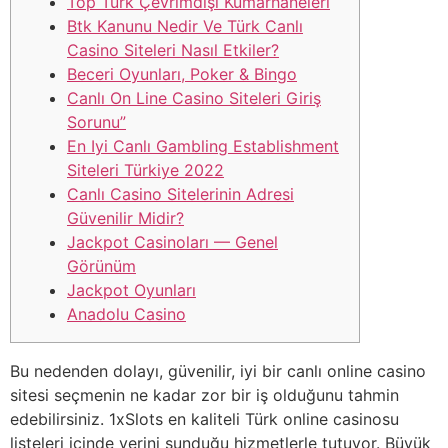
Top Türk Çevrimdışı Kumarhaneleri
Btk Kanunu Nedir Ve Türk Canlı
Casino Siteleri Nasıl Etkiler?
Beceri Oyunları, Poker & Bingo
Canlı On Line Casino Siteleri Giriş
Sorunu”
En Iyi Canlı Gambling Establishment
Siteleri Türkiye 2022
Canlı Casino Sitelerinin Adresi
Güvenilir Midir?
Jackpot Casinoları — Genel
Görünüm
Jackpot Oyunları
Anadolu Casino
Bu nedenden dolayı, güvenilir, iyi bir canlı online casino
sitesi seçmenin ne kadar zor bir iş olduğunu tahmin
edebilirsiniz. 1xSlots en kaliteli Türk online casinosu
listeleri içinde yerini sunduğu hizmetlerle tutuyor. Büyük