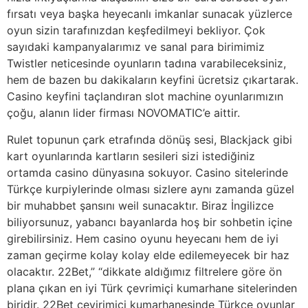
fırsatı veya başka heyecanlı imkanlar sunacak yüzlerce
oyun sizin tarafınızdan keşfedilmeyi bekliyor. Çok
sayıdaki kampanyalarımız ve sanal para birimimiz
Twistler neticesinde oyunların tadına varabileceksiniz,
hem de bazen bu dakikaların keyfini ücretsiz çıkartarak.
Casino keyfini taçlandıran slot machine oyunlarımızın
çoğu, alanın lider firması NOVOMATIC’e aittir.
Rulet topunun çark etrafında dönüş sesi, Blackjack gibi
kart oyunlarında kartların sesileri sizi istediğiniz
ortamda casino dünyasına sokuyor. Casino sitelerinde
Türkçe kurpiylerinde olması sizlere aynı zamanda güzel
bir muhabbet şansını weil sunacaktır. Biraz İngilizce
biliyorsunuz, yabancı bayanlarda hoş bir sohbetin içine
girebilirsiniz. Hem casino oyunu heyecanı hem de iyi
zaman geçirme kolay kolay elde edilemeyecek bir haz
olacaktır. 22Bet,” “dikkate aldığımız filtrelere göre ön
plana çıkan en iyi Türk çevrimiçi kumarhane sitelerinden
biridir. 22Bet çevirimiçi kumarhanesinde Türkçe oyunlar