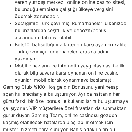
veren yurtdışı merkezli online online casino sitesi,
bulunduğu empieza çalıştığı ülkeye vergisini
ödemek zorundadır.
Seçtiğimiz Türk çevrimiçi kumarhaneleri ülkenizde
bulunanlardan çeşitlilik ve depozit/bonus
açılarından daha iyi olabilir.
Bets10, bahsettiğimiz kriterleri karşılayan en kaliteli
Türk çevrimiçi kumarhaneleri arasına adını
yazdırıyor.
Mobil cihazların ve internetin yaygınlaşması ile ilk
olarak bilgisayara karşı oynanan on line casino
oyunları mobil olarak oynanmaya başlamıştı.
Gaming Club %100 Hoş geldin Bonusunu yeni hesap
açan kullanıcılarıyla buluşturuyor. Ayrıca haftanın her
günü farklı bir özel bonus ile kullanıcılarını buluşturmaya
çalışıyorlar. VIP müşterilere özel fırsatları da sunmaktan
gurur duyan Gaming Team, online casinosu gözden
kaçmış olabilecek hatalarda ulaşılabilir olmak için
müşteri hizmeti para sunuyor. Bahis odaklı olan bu