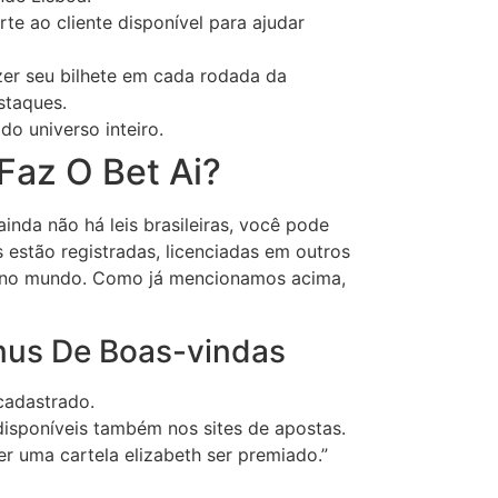
te ao cliente disponível para ajudar
zer seu bilhete em cada rodada da
staques.
do universo inteiro.
Faz O Bet Ai?
inda não há leis brasileiras, você pode
estão registradas, licenciadas em outros
das no mundo. Como já mencionamos acima,
ônus De Boas-vindas
 cadastrado.
isponíveis também nos sites de apostas.
er uma cartela elizabeth ser premiado.”