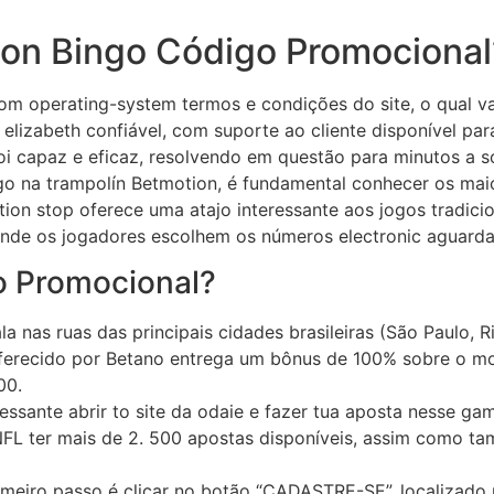
on Bingo Código Promocional
om operating-system termos e condições do site, o qual va
elizabeth confiável, com suporte ao cliente disponível par
oi capaz e eficaz, resolvendo em questão para minutos a s
ngo na trampolín Betmotion, é fundamental conhecer os ma
on stop oferece uma atajo interessante aos jogos tradicio
 onde os jogadores escolhem os números electronic aguarda
 Promocional?
 nas ruas das principais cidades brasileiras (São Paulo, R
oferecido por Betano entrega um bônus de 100% sobre o mo
00.
essante abrir to site da odaie e fazer tua aposta nesse gam
 NFL ter mais de 2. 500 apostas disponíveis, assim como 
meiro passo é clicar no botão “CADASTRE-SE”, localizado n