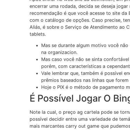
encerrar uma rodada, decida se deseja jogar
recomendação é que você acesse to site da Be
com o catálogo de opções. Caso precise, te
Aliás, é sobre o Serviço de Atendimento ao C
tablets.
Mas se durante algum motivo você não é 
na organizacion.
Mas caso você não se sinta confortáve
porém, com características a cependant
Vale lembrar que, também é possível en
prêmios baseados nas linhas que forem 
Hoje o PIX é o método de pagamento mai
É Possível Jogar O Bin
Note la cual, o preço ag cartela pode se tor
possível decidir entre uma variedade de temá
mais marcantes carry out game que pudemos p