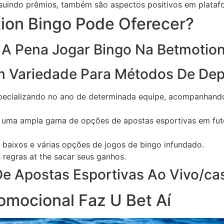
ssuindo prêmios, também são aspectos positivos em plataf
ion Bingo Pode Oferecer?
A Pena Jogar Bingo Na Betmotio
m Variedade Para Métodos De Depo
ecializando no ano de determinada equipe, acompanhando
a uma ampla gama de opções de apostas esportivas em futeb
 baixos e várias opções de jogos de bingo infundado.
s regras at the sacar seus ganhos.
e Apostas Esportivas Ao Vivo/ca
omocional Faz U Bet Aí