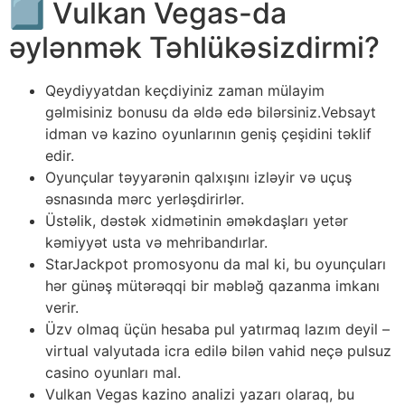
⃣ Vulkan Vegas-da
əylənmək Təhlükəsizdirmi?
Qeydiyyatdan keçdiyiniz zaman mülayim
gəlmisiniz bonusu da əldə edə bilərsiniz.Vebsayt
idman və kazino oyunlarının geniş çeşidini təklif
edir.
Oyunçular təyyarənin qalxışını izləyir və uçuş
əsnasında mərc yerləşdirirlər.
Üstəlik, dəstək xidmətinin əməkdaşları yetər
kəmiyyət usta və mehribandırlar.
StarJackpot promosyonu da mal ki, bu oyunçuları
hər günəş mütərəqqi bir məbləğ qazanma imkanı
verir.
Üzv olmaq üçün hesaba pul yatırmaq lazım deyil –
virtual valyutada icra edilə bilən vahid neçə pulsuz
casino oyunları mal.
Vulkan Vegas kazino analizi yazarı olaraq, bu