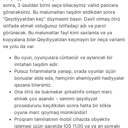
sonra, 3 üsuldan birini seçə biləcəyiniz vahid pəncərə
görəcəksiniz. Bu məlumatları təqdim etdikdən sonra
“Qeydiyyatdan keç” düyməsini basın. Daxil olmaq ötrü
istifadə etməli olduğunuz istifadəçi adı və parol
görünəcək. Bu məlumatlar fayl kimi saxlanıla və ya
kopyalana bilər.Qeydiyyatdan keçməyin bir neçə variantı
və yolu da var.
Bu oyun, oyunçulara cürbəcür və əyləncəli bir
imtahan təqdim edir.
Pulsuz fırlanmalarla yanaşı, orada oyunlar üçün
bonuslar əldə edə, həmçinin əhəmiyyətli hədiyyələr
qazana bilərsiniz.
Ona ötrü də bukmeker şirkətinfə onlayn mərc
etmək çox asandır – səmimi qeydiyyat
prosedurunu keçdikdən sonra hətta bir kliklə
oyuna mərc qoymaq mümkündür!
Proqram təminatının mobil cihazda obyektiv
işləməsi üçün qacetdə İOS 11.00 və ya ən sonrakı