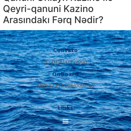
Qeyri-qanuni Kazino
Arasındakı Fərq Nədir?
Contato
(11)91317-7990
OnBoard
CNPJ:42.257.608/0001-46
Links