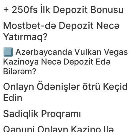
+ 250fs İlk Depozit Bonusu
Mostbet-də Depozit Necə
Yatırmaq?
⃣️ Azərbaycanda Vulkan Vegas
Kazinoya Necə Depozit Edə
Bilərəm?
Onlayn Ödənişlər ötrü Keçid
Edin
Sadiqlik Proqramı
Qanuni Onlayn Kazino Ilə