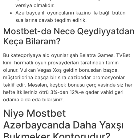
versiya olmalıdır.
Azərbaycanlı oyunçuların kazino ilə bağlı bütün
suallarına cavab təqdim edirik.
Mostbet-də Necə Qeydiyyatdan
Keçə Bilərəm?
Bu kateqoriyaya aid oyunlar şah Belatra Games, TVBet
kimi hörmətli oyun provayderləri tərəfindən təmin
olunur. Vulkan Vegas Xoş gəldin bonusdan başqa,
müştərilərinə başqa bir sıra cazibədar promosyonlar
təklif edir. Məsələn, keşbek bonusu çərçivəsində siz hər
həftə itkiləriniz ötrü 3%-dən 12%-ə qədər vahid geri
ödəmə əldə edə bilərsiniz.
Niyə Mostbet
Azərbaycanda Daha Yaxşı
Bukmeker Kontorudur?