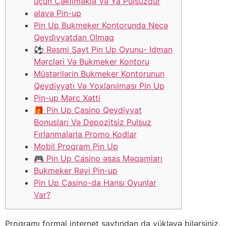
üçün Çəkilməklə Və Ya Pulsuzdur
əlavə Pin-up
Pin Up Bukmeker Kontorunda Necə
Qeydi̇yyatdan Olmaq
⚽ Rəsmi Sayt Pin Up Oyunu- Idman
Mərcləri Və Bukmeker Kontoru
Müştərilərin Bukmeker Kontorunun
Qeydiyyatı Və Yoxlanılması Pin Up
Pin-up Mərc Xətti
🎁 Pin Up Casino Qeydiyyat
Bonusları Və Depozitsiz Pulsuz
Fırlanmalarla Promo Kodlar
Mobil Proqram Pin Up
🎮 Pin Up Casino əsas Məqamları
Bukmeker Rəyi Pin-up
Pin Up Casino-da Hansı Oyunlar
Var?
Proqramı formal internet saytından da yükləyə bilərsiniz.