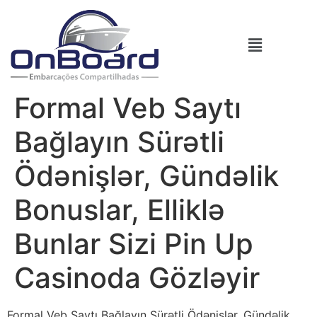
Formal Veb Saytı
Bağlayın️ Sürətli
Ödənişlər, Gündəlik
Bonuslar, Elliklə
Bunlar Sizi Pin Up
Casinoda Gözləyir
Formal Veb Saytı Bağlayın️ Sürətli Ödənişlər, Gündəlik