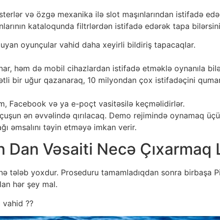
sterlər və özgə mexanika ilə slot maşınlarından istifadə edə
nlarının kataloqunda filtrlərdən istifadə edərək tapa bilərsini
uyan oyunçular vahid daha xeyirli bildiriş tapacaqlar.
ar, həm də mobil cihazlardan istifadə etməklə oynanıla bilə
mətli bir uğur qazanaraq, 10 milyondan çox istifadəçini quma
m, Facebook və ya e-poçt vasitəsilə keçməlidirlər.
uçuşun ən əvvəlində qırılacaq. Demo rejimində oynamaq üçün
ğı əmsalını təyin etməyə imkan verir.
 Dan Vəsaiti Necə Çıxarmaq 
inə tələb yoxdur. Proseduru tamamladıqdan sonra birbaşa Pin
lan hər şey mal.
 vahid ??