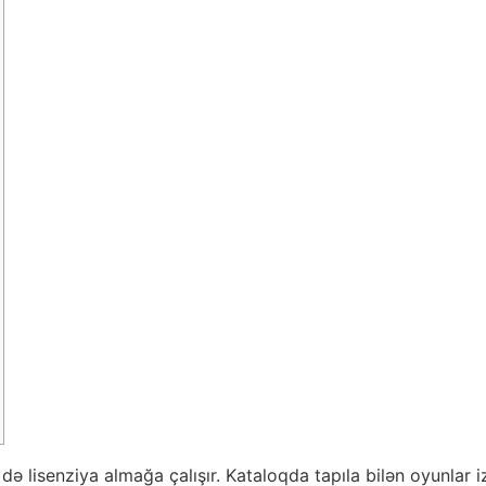
də lisenziya almağa çalışır. Kataloqda tapıla bilən oyunlar 