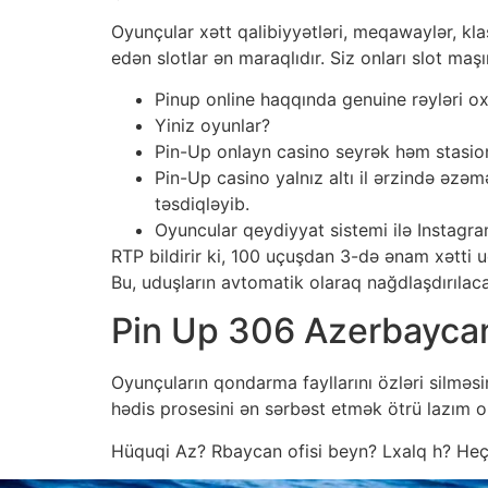
Oyunçular xətt qalibiyyətləri, meqawaylər, kla
edən slotlar ən maraqlıdır. Siz onları slot maşı
Pinup online haqqında genuine rəyləri ox
Yiniz oyunlar?
Pin-Up onlayn casino seyrək həm stasion
Pin-Up casino yalnız altı il ərzində əzə
təsdiqləyib.
Oyuncular qeydiyyat sistemi ilə Instagra
RTP bildirir ki, 100 uçuşdan 3-də ənam xətti 
Bu, uduşların avtomatik olaraq nağdlaşdırılaca
Pin Up 306 Azerbaycan
Oyunçuların qondarma fayllarını özləri silməs
hədis prosesini ən sərbəst etmək ötrü lazım o
Hüquqi Az? Rbaycan ofisi beyn? Lxalq h? Heç