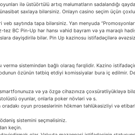
unları ilə üstüörtülü artıq məlumatların sadalandığı qayda
ünasibət saxlaya bilərsiniz. Onlayn casino seçim üçün çoxlu s
i veb saytında tapa bilərsiniz. Yan menyuda “Promosyonlar
 Tez-tez BC Pin-Up hər hansı vahid bayram və ya maraqlı had
ara dəyişdirilə bilər. Pin Up kazinosu istifadəçilərə əvəzs
 vermə sistemindən bağlı olaraq fərqlidir. Kazino istifadəç
dunun özünün tətbiq etdiyi komissiyalar bura iç edilmir. 
smartfonunuza və ya özgə cihazınıza çoxsürətliyükləyə bilə
stolüstü oyunlar, onlarla poker növləri və s.
a oradakı oyun proseslərinin hökmən təhlükəsizliyi və etibarl
dəniş sistemini seçməlisiniz.
an keçin.
dəyişdirmək olar. Valyuta məzənnəsi istifadəçinin statusundan