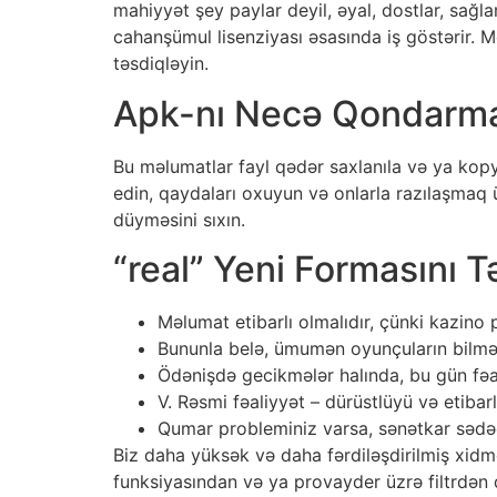
mahiyyət şey paylar deyil, əyal, dostlar, sa
cahanşümul lisenziyası əsasında iş göstərir. 
təsdiqləyin.
Apk-nı Necə Qondarma
Bu məlumatlar fayl qədər saxlanıla və ya kopy
edin, qaydaları oxuyun və onlarla razılaşmaq
düyməsini sıxın.
“real” Yeni Formasını T
Məlumat etibarlı olmalıdır, çünki kazino
Bununla belə, ümumən oyunçuların bilmə
Ödənişdə gecikmələr halında, bu gün fəali
V. Rəsmi fəaliyyət – dürüstlüyü və etibarlı
Qumar probleminiz varsa, sənətkar səd
Biz daha yüksək və daha fərdiləşdirilmiş xidmə
funksiyasından və ya provayder üzrə filtrdən 