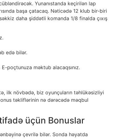
ccübləndirəcək. Yunanıstanda keçirilən lap
ısında başa çatacaq. Nəticədə 12 klub bir-biri
kkiz daha şiddətli komanda 1/8 finalda çıxış
z.
b edə bilər.
n E-poçtunuza məktub alacaqsınız.
ə, ilk növbədə, biz oyunçuların təhlükəsizliyi
 bonus təkliflərinin nə dərəcədə məqbul
stifadə üçün Bonuslar
ənbəyinə çevrilə bilər. Sonda həyatda