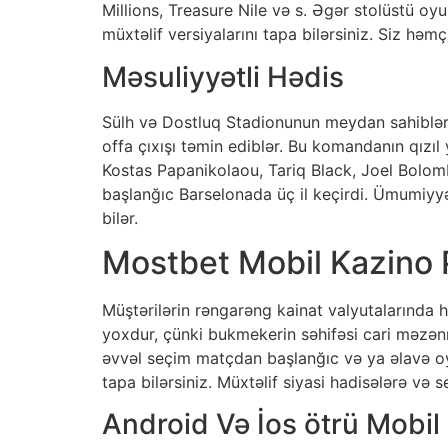
Millions, Treasure Nile və s. Əgər stolüstü oy
müxtəlif versiyalarını tapa bilərsiniz. Siz hə
Məsuliyyətli Hədis
Sülh və Dostluq Stadionunun meydan sahibləri 
offa çıxışı təmin ediblər. Bu komandanın qızıl
Kostas Papanikolaou, Tariq Black, Joel Bolo
başlanğıc Barselonada üç il keçirdi. Ümumiyyə
bilər.
Mostbet Mobil Kazino P
Müştərilərin rəngarəng kainat valyutalarında
yoxdur, çünki bukmekerin səhifəsi cari məzənnə
əvvəl seçim matçdan başlanğıc və ya əlavə oy
tapa bilərsiniz. Müxtəlif siyasi hadisələrə və 
Android Və İos ötrü Mobi