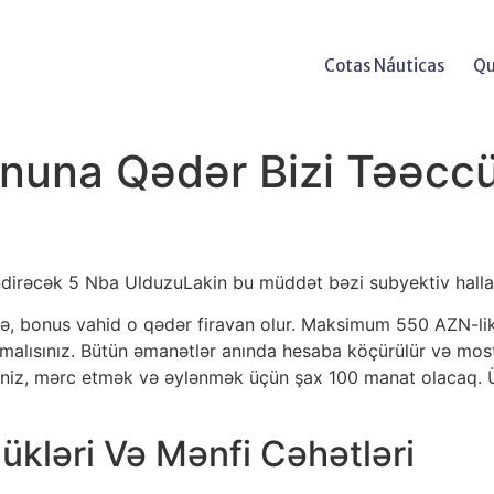
Cotas Náuticas
Qu
una Qədər Bizi Təəccü
dirəcək 5 Nba Ulduzu
Lakin bu müddət bəzi subyektiv halla
ə, bonus vahid o qədər firavan olur. Maksimum 550 AZN-lik
alısınız. Bütün əmanətlər anında hesaba köçürülür və most
əniz, mərc etmək və əylənmək üçün şax 100 manat olacaq. Ü
kləri Və Mənfi Cəhətləri