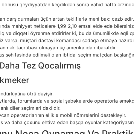
a bonusu qeydiyyatdan keçdikdən sonra vahid həftə ərzində 
 qarşıdurmaları üçün artan təkliflərlə məni bax: cəzb edir.
ında mahiyyət nəticələrə 1,99-2,10 əmsal əldə edə bilərsiniz
və diqqəti öyrənmə etdirirlər ki, bu da ümumilikdə əqli qab
niz varsa, müştəri dəstəyi komandası sədəqə etməyə hazırdı
lənmək təcrübəsi olmayan üç amerikalıdan ibarətdir.
səhifəsində edilməli olan ibtidai seçim matçdan başlanğıc 
 Daha Tez Qocalırmış
ukmeker
ndürlüyünə ötrü dəyişir.
ytlarda, forumlarda və sosial şəbəkələrdə operatorla əməkda
lı diler seçimləri daxildir.
 operatorlarının elliklə mobil nömrələrini dəstəkləyir.
aps və daha çoxunu ehtiva edən başqa oyunlar kateqoriyasına
unu Necə Oynamaq Və Praktik