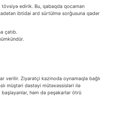
izi tövsiyə edirik. Bu, qabaqda qocaman
adətən ibtidai ard sürtülmə sorğusuna qədər
a çatıb.
 mümkündür.
ar verilir. Ziyarətçi kazinoda oynamaqla bağlı
slı müştəri dəstəyi mütəxəssisləri ilə
başlayanlar, həm də peşəkarlar ötrü