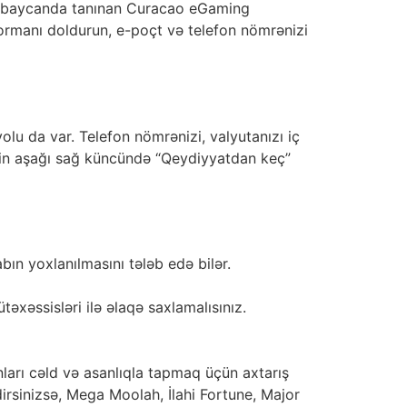
zərbaycanda tanınan Curacao eGaming
formanı doldurun, e-poçt və telefon nömrənizi
lu da var. Telefon nömrənizi, valyutanızı iç
ənin aşağı sağ küncündə “Qeydiyyatdan keç”
bın yoxlanılmasını tələb edə bilər.
əxəssisləri ilə əlaqə saxlamalısınız.
nları cəld və asanlıqla tapmaq üçün axtarış
irsinizsə, Mega Moolah, İlahi Fortune, Major