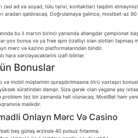
ı (əsl ad və soyad, tülu tarixi, kontaktlar) təqdim etməyin
rı aradan qaldıracaq. Doğrulamaya gəlincə, mostbet-az 90 
tında bu il martın birinci yarısında ahəngdar çempionat baş
var-yox bonus və ya free spin özəlliyi olan slotları tapmaq
n mərc və kazino platformalarından biridir.
hara xərcləyəcəklərini izafi bilirlər.
ün Bonuslar
b və mobil müştərinin quraşdırılmasına ötrü vaxtaşırı bonusl
 yüksək sürətindən danışır. Sizə gərək olan yeganə şey ixtisa
 problem tez bir zamanda həll olunacaq. MostBet həm yeni 
qramına malikdir.
madli Onlayn Mərc Və Casino
vbəti beş günəş ərzində 40 pulsuz fırlanma.