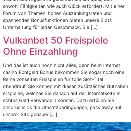
sowohl Fähigkeiten wie auch Glück erfordert. Mit einer
Forum von Themen, hohen Auszahlungsraten und
spannenden Bonusfunktionen bieten unsere Slots
Unterhaltung für jeden Geschmack. Sie […]
Vulkanbet 50 Freispiele
Ohne Einzahlung
Und das ist auch noch nicht alles, denn beim Internet
casino Echtgeld Bonus bekommen Sie sogar noch eine
Reihe vonseiten Freispielen für tolle Slot-Titel
obendrauf. Sie können mit diesen zusätzliches Guthaben
erspielen, welches Sie danach auf der Internetseite in
echtes Geld verwandeln können. Dazu erfüllen Sie
anspruchslos die Umsatzbedingungen, pass away auf
unserer Site genauer […]