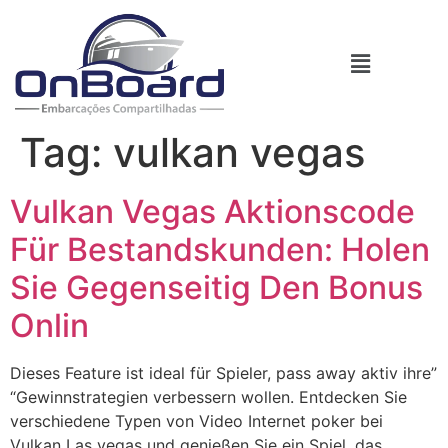
Tag:
vulkan vegas
Vulkan Vegas Aktionscode
Für Bestandskunden: Holen
Sie Gegenseitig Den Bonus
Onlin
Dieses Feature ist ideal für Spieler, pass away aktiv ihre”
“Gewinnstrategien verbessern wollen. Entdecken Sie
verschiedene Typen von Video Internet poker bei
Vulkan Las vegas und genießen Sie ein Spiel, das