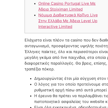
Online Casino Portugal Live Με
Άδεια Stoiximan Limited
Νόμιμα Διαδικτυακά Καζίνο Live
Στην Ελλάδα Με Άδεια Level Up
Interactive Limited
Ελάχιστα είναι πλέον τα casino που δεν δι
ανταγωνισμό, προσφέροντας υψηλής ποιότητα
Έλληνες παίκτες, όλο και περισσότεροι είναι
μεγάλη γκάμα από live παιχνίδια, στα οποί
διαφορετικές παραλλαγές. Θα βρεις, επίσης, 
τραπέζια πόκερ.
Δημιουργώντας έτσι μία σύγχυση στον π
Ο λόγος για τον οποίο προτείνουμε στο
ρυθμιστική αρχή πίσω από αυτά μπορεί
Η έρευνα θα πρέπει να περιλαμβάνει τι
πιστοποιητικό ασφαλείας του website κα
Είναι όλα εγκεκριμένα, αδειοδοτημένα 