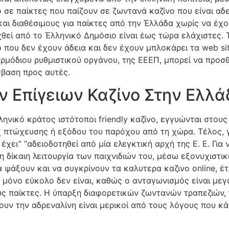
 σε παίκτες που παίζουν σε ζωντανά καζίνο που είναι αδ
αι διαθέσιμους για παίκτες από την Έλλάδα χωρίς να έχο
θεί από το Έλληνικό Δημόσιο είναι έως τώρα ελάχιστες. 
νο που δεν έχουν άδεια και δεν έχουν μπλοκάρει τα web s
αρμόδιου ρυθμιστικού οργάνου, της ΕΕΕΠ, μπορεί να προσθ
σβαση προς αυτές.
ν Επίγειων Καζίνο Στην Ελλά
ληνικό κράτος ιστότοποι friendly καζίνο, εγγυώνται στου
 πτώχευσης ή εξόδου του παρόχου από τη χώρα. Τέλος, γι
έχει” “αδειοδοτηθεί από μία ελεγκτική αρχή της Ε. Ε. Για 
η δίκαιη λειτουργία των παιχνιδιών του, μέσω εξονυχιστι
α ψάξουν και να συγκρίνουν τα καλυτερα καζινο online, έ
ό μόνο εύκολο δεν είναι, καθώς ο ανταγωνισμός είναι μεγ
 παίκτες. Η ύπαρξη διαφορετικών ζωντανών τραπεζιών, τα
ύουν την αδρεναλίνη είναι μερικοί από τους λόγους που κ