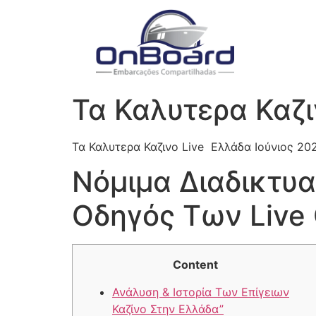
Τα Καλυτερα Καζιν
Τα Καλυτερα Καζινο Live ️ Ελλάδα Ιούνιος 20
Νόμιμα Διαδικτυα
Οδηγός Των Live 
Content
Ανάλυση & Ιστορία Των Επίγειων
Καζίνο Στην Ελλάδα”