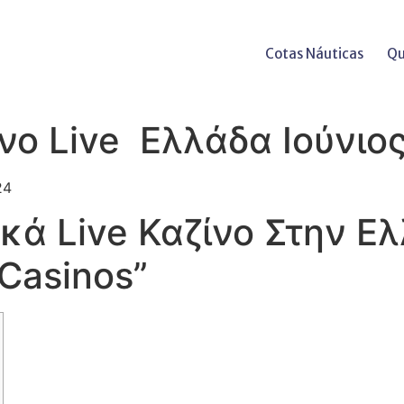
Cotas Náuticas
Qu
ο Live ️ Ελλάδα Ιούνιο
24
κά Live Καζίνο Στην Ε
Casinos”