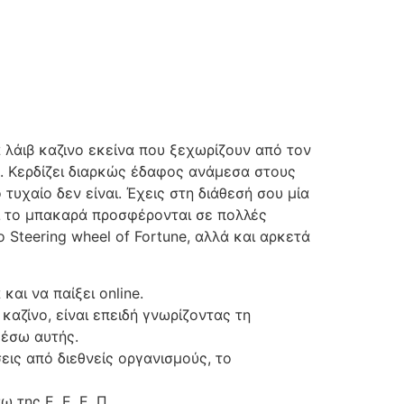
 λάιβ καζινο εκείνα που ξεχωρίζουν από τον
o. Κερδίζει διαρκώς έδαφος ανάμεσα στους
 τυχαίο δεν είναι. Έχεις στη διάθεσή σου μία
αι το μπακαρά προσφέρονται σε πολλές
 Steering wheel of Fortune, αλλά και αρκετά
αι να παίξει online.
αζίνο, είναι επειδή γνωρίζοντας τη
μέσω αυτής.
εις από διεθνείς οργανισμούς, το
 της Ε. Ε. Ε. Π.