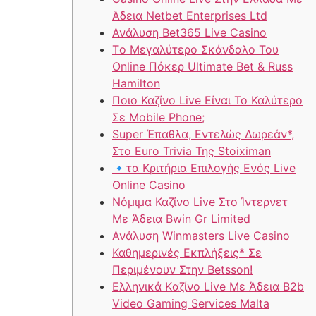
Άδεια Netbet Enterprises Ltd
Ανάλυση Bet365 Live Casino
Tο Μεγαλύτερο Σκάνδαλο Του
Online Πόκερ Ultimate Bet & Russ
Hamilton
Ποιο Καζίνο Live Είναι Το Καλύτερο
Σε Mobile Phone;
Super Έπαθλα, Εντελώς Δωρεάν*,
Στο Euro Trivia Της Stoiximan
🔹τα Κριτήρια Επιλογής Ενός Live
Online Casino
Νόμιμα Καζίνο Live Στο Ίντερνετ
Με Άδεια Bwin Gr Limited
Ανάλυση Winmasters Live Casino
Καθημερινές Εκπλήξεις* Σε
Περιμένουν Στην Betsson!
Ελληνικά Kαζίνο Live Με Άδεια B2b
Video Gaming Services Malta