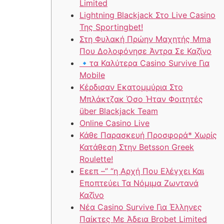
Limited
Lightning Blackjack Στο Live Casino
Της Sportingbet!
Στη Φυλακή Πρώην Μαχητής Mma
Που Δολοφόνησε Άντρα Σε Καζίνο
🔹τα Καλύτερα Casino Survive Για
Mobile
Κέρδισαν Εκατομμύρια Στο
Μπλάκτζακ Όσο Ήταν Φοιτητές
über Blackjack Team
Online Casino Live
Κάθε Παρασκευή Προσφορά* Χωρίς
Κατάθεση Στην Betsson Greek
Roulette!
Εεεπ –” “η Αρχή Που Ελέγχει Και
Εποπτεύει Τα Νόμιμα Ζωντανά
Καζίνο
Νέα Casino Survive Για Έλληνες
Παίκτες Με Άδεια Brobet Limited