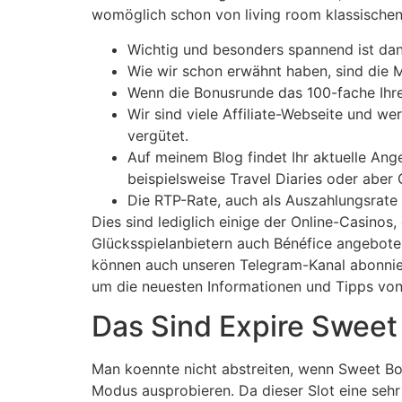
womöglich schon von living room klassischen
Wichtig und besonders spannend ist dan
Wie wir schon erwähnt haben, sind die M
Wenn die Bonusrunde das 100-fache Ihres
Wir sind viele Affiliate-Webseite und w
vergütet.
Auf meinem Blog findet Ihr aktuelle Ange
beispielsweise Travel Diaries oder aber 
Die RTP-Rate, auch als Auszahlungsrate 
Dies sind lediglich einige der Online-Casino
Glücksspielanbietern auch Bénéfice angeboten,
können auch unseren Telegram-Kanal abonnier
um die neuesten Informationen und Tipps von 
Das Sind Expire Sweet
Man koennte nicht abstreiten, wenn Sweet Bo
Modus ausprobieren. Da dieser Slot eine sehr h