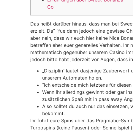
Co
Das heißt darüber hinaus, dass man bei Swee
erzielt. Da” “fue dann jedoch eine gewisse Ch
aber nein, dass wir euch hier keine Nice Bo
betreffen eher euer generelles Verhalten. Ihr 
mathematisch gegenüber unserem Casino immer
jedoch bitte habt jederzeit vor Augen, dass ih
„Disziplin“ lautet dasjenige Zauberwort
unserem Automaten holen.
“Ich entscheide mich letztens für diesen
Wenn ihr allerdings gewinnt oder gar in
zusätzlichen Spaß mit in pass away Ang
Also solltet du auch nur das einsetzen, 
bekommt.
Ihr führt eure Spins über das Pragmatic-Symbo
Turbospins (keine Pausen) oder Schnellspiel 