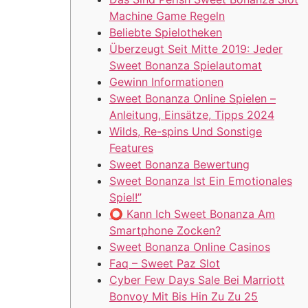
Machine Game Regeln
Beliebte Spielotheken
Überzeugt Seit Mitte 2019: Jeder
Sweet Bonanza Spielautomat
Gewinn Informationen
Sweet Bonanza Online Spielen –
Anleitung, Einsätze, Tipps 2024
Wilds, Re-spins Und Sonstige
Features
Sweet Bonanza Bewertung
Sweet Bonanza Ist Ein Emotionales
Spiel!”
⭕️ Kann Ich Sweet Bonanza Am
Smartphone Zocken?
Sweet Bonanza Online Casinos
Faq – Sweet Paz Slot
Cyber Few Days Sale Bei Marriott
Bonvoy Mit Bis Hin Zu Zu 25