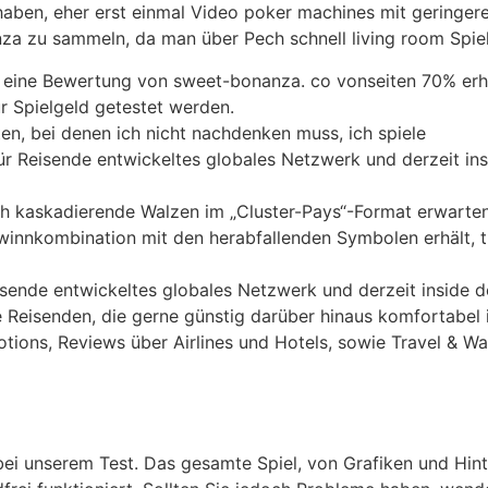
haben, eher erst einmal Video poker machines mit geringerer 
za zu sammeln, da man über Pech schnell living room Spiel
d eine Bewertung von sweet-bonanza. co vonseiten 70% erh
r Spielgeld getestet werden.
n, bei denen ich nicht nachdenken muss, ich spiele
 für Reisende entwickeltes globales Netzwerk und derzeit i
ch kaskadierende Walzen im „Cluster-Pays“-Format erwarten
innkombination mit den herabfallenden Symbolen erhält, th
Reisende entwickeltes globales Netzwerk und derzeit inside 
le Reisenden, die gerne günstig darüber hinaus komfortabel
ions, Reviews über Airlines und Hotels, sowie Travel & Way 
ei unserem Test. Das gesamte Spiel, von Grafiken und Hint