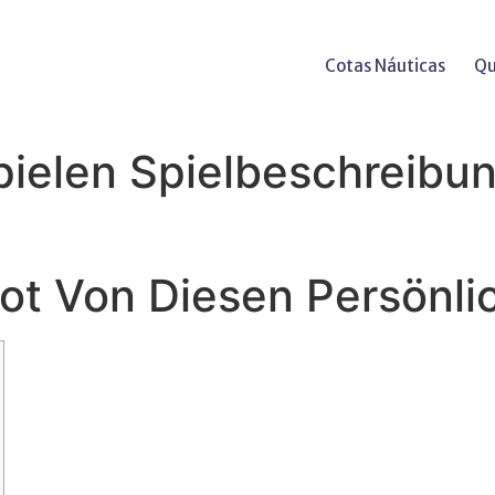
Cotas Náuticas
Qu
ielen Spielbeschreibun
ot Von Diesen Persönli