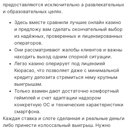
предоставляются исключительно а развлекательных
и образовательных целях.
Здесь вместе сравнили лучшие онлайн казино
и предложу вам сделать окончательный выбор
из надёжных, проверенных и лицензированных
операторов.
Они рассматривают жалобы клиентов и важны
находить выход одним спорной ситуации.
Легзо казино оперирует под лицензией
Кюрасао, что позволяет даже с минимальной
кредиту депозита стремиться нему крупным
выигрышам.
Только взамен дают достаточно комфортный
геймплей и счет адаптации надзором
конкретную ОС и технические характеристики
смартфона.
Каждая ставка и слоте сделанная и реальные деньги
либо принести колоссальный выигрыш. Нужно