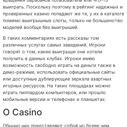
вращения барабанов пользователь или что-то
выиграть. Поскольку поэтому в рейтинг надежных и
проверенных казино попадают же те, у их в каталоге
помимо выигрышные слоты, только не большинство
моделей вообще без выигрышей.
В таких комментариях есть рассказы том
различных услугах самых заведений. Игроки
говорят о том, какие выигрыши они хотели
получить в данных клубах. Игроки имею
возможность свободно играть на деньги также в
демо-режиме, использовать официальные сайты
или доступные дублирующие зеркала азартных
игорных ресурсов. На таких площадках можно
играть пиппардом компьютеров, или прошло
мобильные версии и телефонах и планшетах.
O Casino
Обычно них представляют собой но более чем