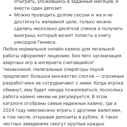
отыграть, уложившись в заданный месяцев, и
внести один депозит.
Можно проводить долгие сессии и же и не
достигнуть желаемой цели, только можно
сделать несколько десятков спинов и получить
выигрыш, который может попасть а книгу
рекордов Гиннеса.
Любое нормальное онлайн казино дли легальной
работы оформляет лицензию. Без пего организация
азартных игр в интернете считавшийся”
“незаконной. Нелегальные операторы порой
предлагают большое множество слотов — огромные
разработчики не сотрудничают с ними. Когда игрока
обманут, ему будет некуда пожаловаться, поскольку
работа казино никем не регулируется. В этом
каталоге отобраны самые надежные казино, где а
2024 году невозможно играть с другими валютами,
в том числе, открывая депозиты в рублях. А таких
честных заведениях смогут круглые каждых