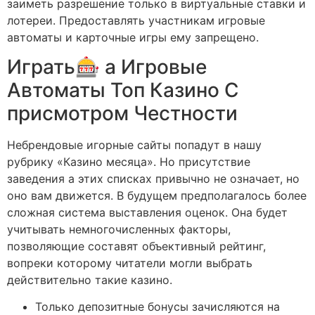
заиметь разрешение только в виртуальные ставки и
лотереи. Предоставлять участникам игровые
автоматы и карточные игры ему запрещено.
Играть🎰 а Игровые
Автоматы Топ Казино С
присмотром Честности
Небрендовые игорные сайты попадут в нашу
рубрику «Казино месяца». Но присутствие
заведения а этих списках привычно не означает, но
оно вам движется. В будущем предполагалось более
сложная система выставления оценок. Она будет
учитывать немногочисленных факторы,
позволяющие составят объективный рейтинг,
вопреки которому читатели могли выбрать
действительно такие казино.
Только депозитные бонусы зачисляются на