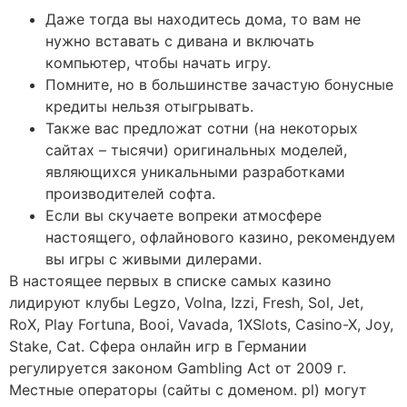
Даже тогда вы находитесь дома, то вам не
нужно вставать с дивана и включать
компьютер, чтобы начать игру.
Помните, но в большинстве зачастую бонусные
кредиты нельзя отыгрывать.
Также вас предложат сотни (на некоторых
сайтах – тысячи) оригинальных моделей,
являющихся уникальными разработками
производителей софта.
Если вы скучаете вопреки атмосфере
настоящего, офлайнового казино, рекомендуем
вы игры с живыми дилерами.
В настоящее первых в списке самых казино
лидируют клубы Legzo, Volna, Izzi, Fresh, Sol, Jet,
RoX, Play Fortuna, Booi, Vavada, 1XSlots, Casino-X, Joy,
Stake, Сat. Сфера онлайн игр в Германии
регулируется законом Gambling Act от 2009 г.
Местные операторы (сайты с доменом. pl) могут