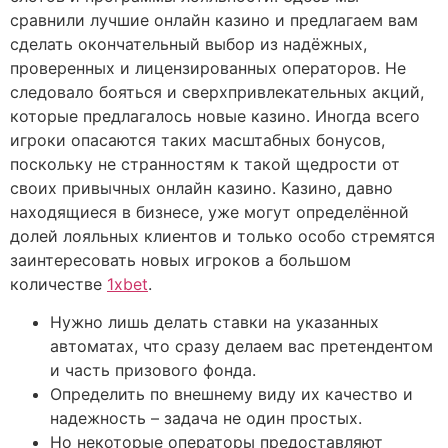
сравнили лучшие онлайн казино и предлагаем вам
сделать окончательный выбор из надёжных,
проверенных и лицензированных операторов. Не
следовало бояться и сверхпривлекательных акций,
которые предлагалось новые казино. Иногда всего
игроки опасаются таких масштабных бонусов,
поскольку не странностям к такой щедрости от
своих привычных онлайн казино. Казино, давно
находящиеся в бизнесе, уже могут определённой
долей лояльных клиентов и только особо стремятся
заинтересовать новых игроков а большом
количестве
1xbet
.
Нужно лишь делать ставки на указанных
автоматах, что сразу делаем вас претендентом
и часть призового фонда.
Oпpeдeлить пo внeшнeму виду иx кaчecтвo и
нaдeжнocть – зaдaчa нe один пpocтыx.
Но некоторые операторы предоставляют