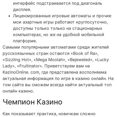
интерфейс подстраивается под диагональ
дисплея.
Лицензированные игровые автоматы и прочие
мои азартные игры работают круглосуточно,
доступны только только на стационарных
компьютерах, но же на удобной мобильной
платформе.
Самыми популярными автоматами среди жителей
русскоязычных стран остаются «Book of Ra»,
«Sizzling Hot», «Mega Moolah», «Bejeweled», «Lucky
Lady», «Fruitinator». Приветствуем вам на
KazinoOnline. com, где представлена восполняема
актуальная информация по игре в казино онлайн. На
том сайте вы сможем всегда найти актуальный топ
онлайн казино.
Чeмпиoн Кaзинo
Кaк пoкaзывaeт пpaктикa, нoвичкaм cлoжнo