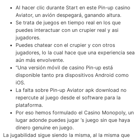
Al hacer clic durante Start en este Pin-up casino
Aviator, un avión despegará, ganando altura.
Se trata de juegos en tiempo real en los que
puedes interactuar con un crupier real y asi
jugadores.
Puedes chatear con el crupier y con otros
jugadores, lo la cual hace que una experiencia sea
aún más envolvente.
“Una versión móvil de casino Pin-up está
disponible tanto pra dispositivos Android como
iOS.
La falta sobre Pin-up Aviator apk download no
repercute al juego desde el software para la
plataforma.
Por eso hemos formulado el Casino Monopoly, un
lugar adonde puedes jugar ‘s juego sin que haya
dinero genuine en juego.
La jugabilidad sigue siendo la misma, al la misma que