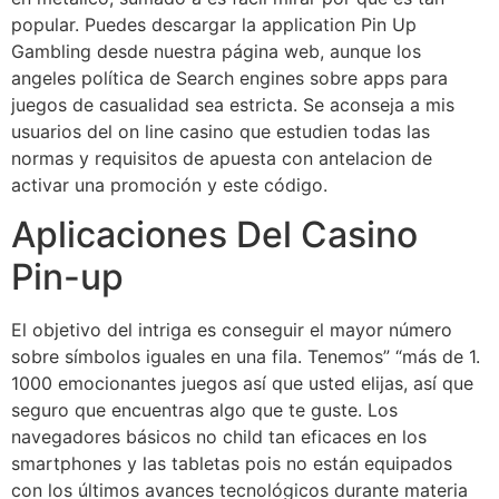
popular. Puedes descargar la application Pin Up
Gambling desde nuestra página web, aunque los
angeles política de Search engines sobre apps para
juegos de casualidad sea estricta. Se aconseja a mis
usuarios del on line casino que estudien todas las
normas y requisitos de apuesta con antelacion de
activar una promoción y este código.
Aplicaciones Del Casino
Pin-up
El objetivo del intriga es conseguir el mayor número
sobre símbolos iguales en una fila. Tenemos” “más de 1.
1000 emocionantes juegos así que usted elijas, así que
seguro que encuentras algo que te guste. Los
navegadores básicos no child tan eficaces en los
smartphones y las tabletas pois no están equipados
con los últimos avances tecnológicos durante materia