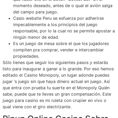
momento deseado, antes de o qual el avión salga
del campo para juego.
Casio website Peru se esfuerza por adherirse
impecablemente a los principios del juego
responsable, por lo la cual no se permite apostar a
ningún menor de edad.
Es un juego de mesa sobre el que los jugadores
compiten pra comprar, vender e intercambiar
propiedades.
Sólo tienes que seguir los siguientes pasos y estarás
listo para inaugurar a ganar a lo grande. Por eso hemos
editado el Casino Monopoly, un lugar adonde puedes
jugar ‘s juego sin que haya dinero actual en juego. Así
que entra con prueba tu suerte en el Monopoly Quién
sabe, puede que te lleves un gran compensación. Este
juego para casino es mi ruleta con crupier en vivo o
qual viene con el giro electrizante.