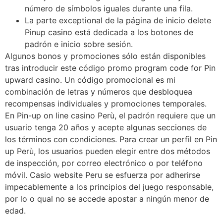
número de símbolos iguales durante una fila.
La parte exceptional de la página de inicio delete
Pinup casino está dedicada a los botones de
padrón e inicio sobre sesión.
Algunos bonos y promociones sólo están disponibles
tras introducir este código promo program code for Pin
upward casino. Un código promocional es mi
combinación de letras y números que desbloquea
recompensas individuales y promociones temporales.
En Pin-up on line casino Perù, el padrón requiere que un
usuario tenga 20 años y acepte algunas secciones de
los términos con condiciones. Para crear un perfil en Pin
up Perù, los usuarios pueden elegir entre dos métodos
de inspección, por correo electrónico o por teléfono
móvil. Casio website Peru se esfuerza por adherirse
impecablemente a los principios del juego responsable,
por lo o qual no se accede apostar a ningún menor de
edad.