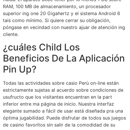
RAM, 100 MB de almacenamiento, un procesador
superior ing one 20 Gigahertz y el sistema Android 6
tais como mínimo. Si quiere cerrar su obligación,
póngase en vecindad con nuestro ajuar de atención ing
cliente.
¿cuáles Child Los
Beneficios De La Aplicación
Pin Up?
Todas las actividades sobre casio Perù on-line están
estrictamente sujetas al acuerdo sobre condiciones de
usufructo que los visitantes encuentran en la part
inferior entre ma página de inicio. Nuestra interfaz
elegante sumado a fácil de usar está diseñada pra una
óptima jugabilidad. Puede disfrutar de todos sus juegos
de casino favoritos sin salir de la comodidad de su