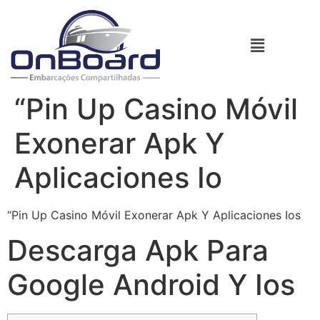
“Pin Up Casino Móvil
Exonerar Apk Y
Aplicaciones Io
“Pin Up Casino Móvil Exonerar Apk Y Aplicaciones Ios
Descarga Apk Para
Google Android Y Ios