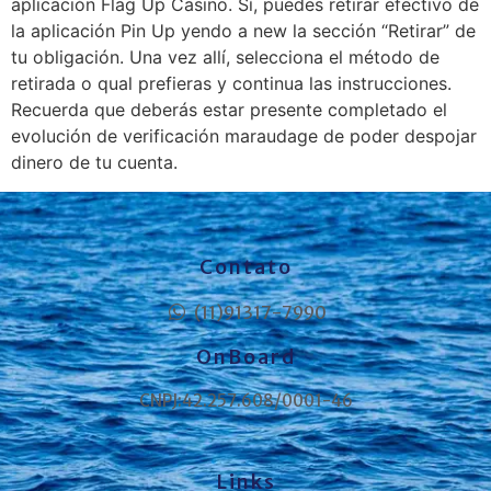
aplicación Flag Up Casino. Sí, puedes retirar efectivo de
la aplicación Pin Up yendo a new la sección “Retirar” de
tu obligación. Una vez allí, selecciona el método de
retirada o qual prefieras y continua las instrucciones.
Recuerda que deberás estar presente completado el
evolución de verificación maraudage de poder despojar
dinero de tu cuenta.
Contato
(11)91317-7990
OnBoard
CNPJ:42.257.608/0001-46
Links