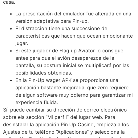
casa.
La presentación del emulador fue alterada en una
versión adaptativa para Pin-up.
El distraccion tiene una successione de
características que hacen que ocean emocionante
jugar.
Si este jugador de Flag up Aviator lo consigue
antes para que el avión desaparezca de la
pantalla, su postura inicial se multiplicará por las
posibilidades obtenidas.
En la Pin-Up wager APK se proporciona una
aplicación bastante mejorada, que zero requiere
de algun software muy odierno para garantizar mi
experiencia fluida.
Sí, puede cambiar su dirección de correo electrónico
sobre ela sección “Mi perfil” del lugar web. Para
desinstalar la aplicación Pin Up Casino, empieza a los
Ajustes de tu teléfono “Aplicaciones” y selecciona la