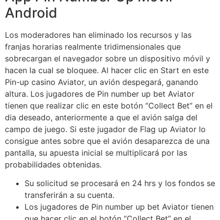
Android
Los moderadores han eliminado los recursos y las
franjas horarias realmente tridimensionales que
sobrecargan el navegador sobre un dispositivo móvil y
hacen la cual se bloquee. Al hacer clic en Start en este
Pin-up casino Aviator, un avión despegará, ganando
altura. Los jugadores de Pin number up bet Aviator
tienen que realizar clic en este botón “Collect Bet” en el
dia deseado, anteriormente a que el avión salga del
campo de juego. Si este jugador de Flag up Aviator lo
consigue antes sobre que el avión desaparezca de una
pantalla, su apuesta inicial se multiplicará por las
probabilidades obtenidas.
Su solicitud se procesará en 24 hrs y los fondos se
transferirán a su cuenta.
Los jugadores de Pin number up bet Aviator tienen
que hacer clic en el botón “Collect Bet” en el