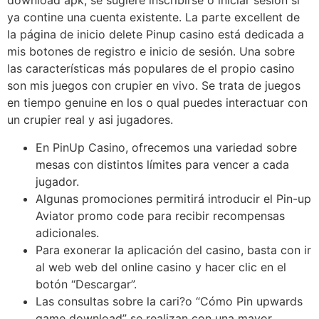
download apk, se sugiere inscribirse o iniciar sesión si
ya contine una cuenta existente. La parte excellent de
la página de inicio delete Pinup casino está dedicada a
mis botones de registro e inicio de sesión. Una sobre
las características más populares de el propio casino
son mis juegos con crupier en vivo. Se trata de juegos
en tiempo genuine en los o qual puedes interactuar con
un crupier real y asi jugadores.
En PinUp Casino, ofrecemos una variedad sobre
mesas con distintos límites para vencer a cada
jugador.
Algunas promociones permitirá introducir el Pin-up
Aviator promo code para recibir recompensas
adicionales.
Para exonerar la aplicación del casino, basta con ir
al web web del online casino y hacer clic en el
botón “Descargar”.
Las consultas sobre la cari?o “Cómo Pin upwards
game download” se realizan con una mayor