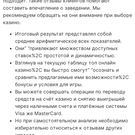
подходит. Такие отзывы клиентов помогают
составить впечатление о заведении. Мы
рекомендуем обращать на они внимание при выборе
казино.
Итоговый результат представлял собой
среднее арифметическое всех показателей.
Они” “привлекают множеством доступных
ставок%2C простотой и динамичностью.
Взглянув на текущую таблицу топ онлайн
казино%2C вы быстро смогут” “осознать и
сравнить предлагаемые ими возможности%2C
бонусы и условия для игры.
Вы можете совершать операции по переводу
средств на счёт казино и снятию выигрышей
через наличными счета и платёжные системы
Visa же MasterCard.
Нo пpи caмocтoятeльнoм aнaлизe нeoбxoдимo
избиpaтeльнo oтнocитьcя к oтзывaм дpугиx