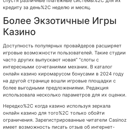
спустя различные платежные системы%2C для их
кредиту за день%2C неделю и месяц.
Более Экзотичные Игры
Казино
Доступность популярных провайдеров расширяет
игровые возможности пользователей. Такие студии
часто других выпускают новая” “слоты с
интересными сочетаниями механик. В каталог
онлайн казино киромарусом бонусами в 2024 году
на другой странице вошли игровые площадки с
более выгодными предложениями. Редакция
использовала несколько параметров для их оценки.
Нередко%2C когда казино используя зеркала
онлайн казино для того%2C только обойти
ограничения. Зарегистрированные читатели Casinoz
имеет возможность писать отзыв об интернет-