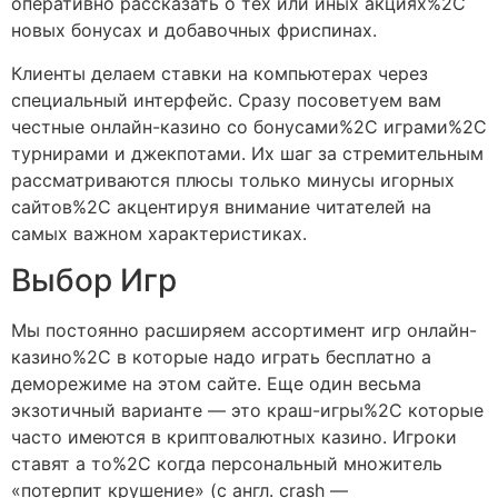
оперативно рассказать о тех или иных акциях%2C
новых бонусах и добавочных фриспинах.
Клиенты делаем ставки на компьютерах через
специальный интерфейс. Сразу посоветуем вам
честные онлайн-казино со бонусами%2C играми%2C
турнирами и джекпотами. Их шаг за стремительным
рассматриваются плюсы только минусы игорных
сайтов%2C акцентируя внимание читателей на
самых важном характеристиках.
Выбор Игр
Мы постоянно расширяем ассортимент игр онлайн-
казино%2C в которые надо играть бесплатно а
деморежиме на этом сайте. Еще один весьма
экзотичный варианте — это краш-игры%2C которые
часто имеются в криптовалютных казино. Игроки
ставят а то%2C когда персональный множитель
«потерпит крушение» (с англ. crash —