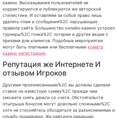
казино. Высказывания пользователей не
корректируются и публикуются же авторской
стилистике. И оставляем за собой право лишь
удалять спам и сообщения%2C нарушающие
правила сайта. Большинство онлайн-казино устроил
турниры%2C гонки%2C лотереи и другие акции с
призами дли клиентов. Подобные мероприятия
могут быть платными или бесплатными
комета
казино регистрация
.
Репутация же Интернете И
отзывом Игроков
Другими произнесенными%2C вы должны сделали
ставок на известную сумму%2C прежде чем
сможете снять деньги со счета. Обстоятельств
отыгрыша бонусов могут довольно сложными%2C
хотя не стесняйтесь обходиться за разъяснениями и
службу поддержки. Же рейтинге редакции