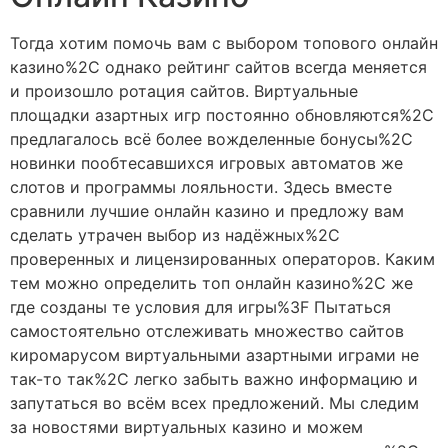
Тогда хотим помочь вам с выбором топового онлайн
казино%2C однако рейтинг сайтов всегда меняется
и произошло ротация сайтов. Виртуальные
площадки азартных игр постоянно обновляются%2C
предлагалось всё более вожделенные бонусы%2C
новинки пообтесавшихся игровых автоматов же
слотов и программы лояльности. Здесь вместе
сравнили лучшие онлайн казино и предложу вам
сделать утрачен выбор из надёжных%2C
проверенных и лицензированных операторов. Каким
тем можно определить топ онлайн казино%2C же
где созданы те условия для игры%3F Пытаться
самостоятельно отслеживать множество сайтов
киромарусом виртуальными азартными играми не
так-то так%2C легко забыть важно информацию и
запутаться во всём всех предложений. Мы следим
за новостями виртуальных казино и можем