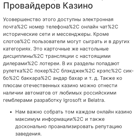
Провайдеров Казино
Усовершенство этого доступны электронная
почта%2C номер телефона%2C онлайн чат%2C
исторические сети и мессенджеры. Кроме
слотов%2C пользователи могут сыграть и в других
категориях. Это карточные же настольные
дисциплины%2C трансляции с настоящими
дилерами%2C лотереи. В их разделы попадают
рулетка%2C покер%2C блэкджек%2C крэпс%2C сик-
бо%2C баккара%2C андар бахар и т. д. Также ко
плюсам отечественных казино можно отнести
наличии автоматов от любимых российскими
гемблерами разработку Igrosoft и Belatra.
Нам важно собрать том каждом онлайн казино
максимум информации%2C и также
досконально проанализировать репутацию
заведения.