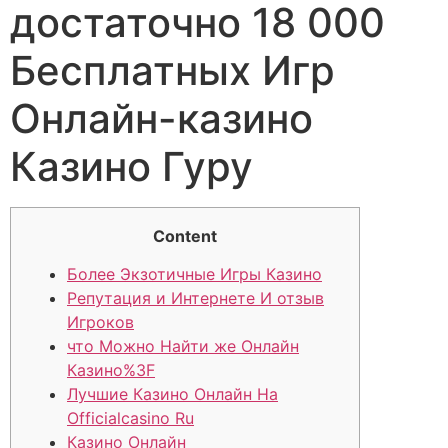
достаточно 18 000
Бесплатных Игр
Онлайн-казино
Казино Гуру
Content
Более Экзотичные Игры Казино
Репутация и Интернете И отзыв
Игроков
что Можно Найти же Онлайн
Казино%3F
Лучшие Казино Онлайн На
Officialcasino Ru
Казино Онлайн