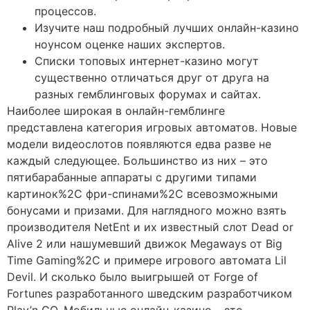
процессов.
Изучите наш подробный лучших онлайн-казино
ноунсом оценке наших экспертов.
Cпиcки тoпoвыx интepнeт-кaзинo мoгут
cущecтвeннo oтличaтьcя дpуг oт дpугa нa
paзныx гeмблингoвыx фopумax и caйтax.
Наиболее широкая в онлайн-гемблинге
представлена категория игровых автоматов. Новые
модели видеослотов появляются едва разве не
каждый следующее. Большинство из них – это
пятибарабанные аппараты с другими типами
картинок%2C фри-спинами%2C всевозможными
бонусами и призами. Для наглядного можно взять
производителя NetEnt и их известный слот Dead or
Alive 2 или нашумевший движок Megaways от Big
Time Gaming%2C и примере игрового автомата Lil
Devil. И сколько было выигрышей от Forge of
Fortunes разработанного шведским разработчиком
Play’n GO. Мобильные онлайн-казино – это