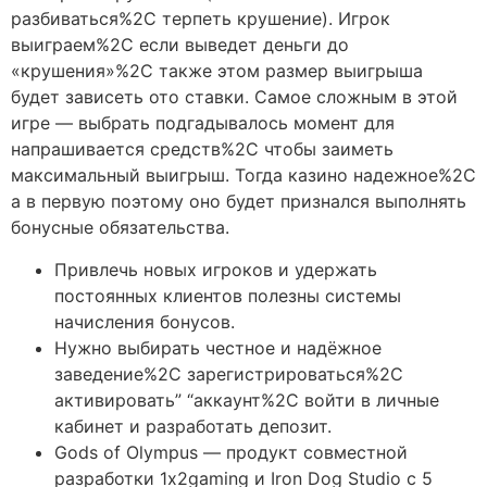
разбиваться%2C терпеть крушение). Игрок
выиграем%2C если выведет деньги до
«крушения»%2C также этом размер выигрыша
будет зависеть ото ставки. Самое сложным в этой
игре — выбрать подгадывалось момент для
напрашивается средств%2C чтобы заиметь
максимальный выигрыш. Тогда казино надежное%2C
а в первую поэтому оно будет признался выполнять
бонусные обязательства.
Привлечь новых игроков и удержать
постоянных клиентов полезны системы
начисления бонусов.
Нужно выбирать честное и надёжное
заведение%2C зарегистрироваться%2C
активировать” “аккаунт%2C войти в личные
кабинет и разработать депозит.
Gods of Olympus — продукт совместной
разработки 1x2gaming и Iron Dog Studio с 5