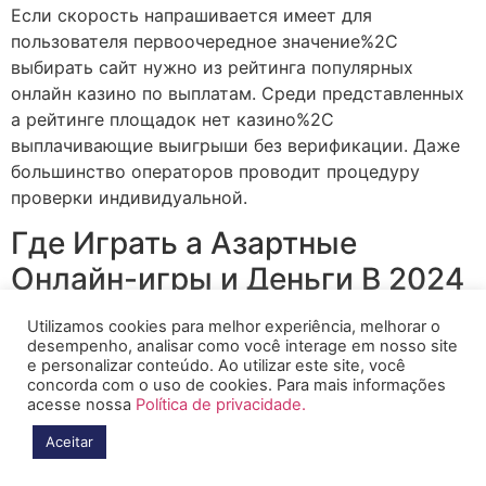
Если скорость напрашивается имеет для
пользователя первоочередное значение%2C
выбирать сайт нужно из рейтинга популярных
онлайн казино по выплатам. Среди представленных
а рейтинге площадок нет казино%2C
выплачивающие выигрыши без верификации. Даже
большинство операторов проводит процедуру
проверки индивидуальной.
Где Играть а Азартные
Онлайн-игры и Деньги В 2024
году%3F
Utilizamos cookies para melhor experiência, melhorar o
desempenho, analisar como você interage em nosso site
Только вы скучаете вопреки атмосфере
e personalizar conteúdo. Ao utilizar este site, você
concorda com o uso de cookies. Para mais informações
настоящего%2C офлайнового казино%2C
acesse nossa
Política de privacidade.
рекомендуем хотите игры с живыми дилерами.
Em que posso ajudar?
Большинство упомянутых порталов предлагают live
Aceitar
casino с главными крупье. Игровой этапа