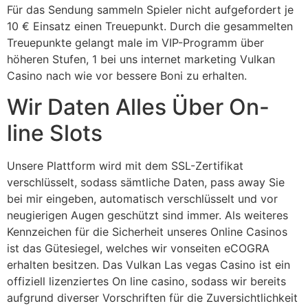
Für das Sendung sammeln Spieler nicht aufgefordert je
10 € Einsatz einen Treuepunkt. Durch die gesammelten
Treuepunkte gelangt male im VIP-Programm über
höheren Stufen, 1 bei uns internet marketing Vulkan
Casino nach wie vor bessere Boni zu erhalten.
Wir Daten Alles Über On-
line Slots
Unsere Plattform wird mit dem SSL-Zertifikat
verschlüsselt, sodass sämtliche Daten, pass away Sie
bei mir eingeben, automatisch verschlüsselt und vor
neugierigen Augen geschützt sind immer. Als weiteres
Kennzeichen für die Sicherheit unseres Online Casinos
ist das Gütesiegel, welches wir vonseiten eCOGRA
erhalten besitzen. Das Vulkan Las vegas Casino ist ein
offiziell lizenziertes On line casino, sodass wir bereits
aufgrund diverser Vorschriften für die Zuversichtlichkeit