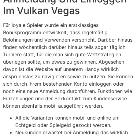
Im Vulkan Vegas
Für loyale Spieler wurde ein erstklassiges
Bonusprogramm entwickelt, dass regelmäßig
Belohnungen und Verwenden verspricht. Darüber hinaus
finden wöchentlich darüber hinaus teils sogar täglich
Turniere statt, für die man sich gute Wettstrategien
überlegen sollte, um etwas zu gewinnen. Abgesehen
davon ist die Website auf unserem Handy wirklich
anspruchslos zu navigieren sowie zu nutzen. Sie können
sich durch Ihrem bestehenden Konto einloggen oder
noch eine neue Anmeldung durchführen. Funktionen wie
Einzahlungen und der Sexkontakt zum Kundenservice
können ebenfalls mobil ausgeführt werden.
All die Varianten können mobil und online um
Echtgeld oder Spielgeld gezockt werden.
Neukunden erwartet bei Anmeldung das wirklich