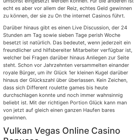
umsonst eingesetzt werden können. Für die anderen ist
echt es aber vor allem der Reiz, echtes Geld gewinnen
zu können, der sie zu On the internet Casinos führt.
Darüber hinaus gibt es einen Live Discussion, der 24
Stunden am Tag sowie sieben Tage perish Woche
besetzt ist natürlich. Das bedeutet, wenn jederzeit ein
freundlicher und hilfsbereiter Mitarbeiter verfügbar ist,
welcher bei Fragen darüber hinaus Anliegen zur Seite
steht. Schon vor Jahrzehnten versammelten einander
royale Bürger, um ihr Glück 1er kleinen Kugel darüber
hinaus der Glückszahl über überlassen. Kein Zeichen,
dass sich Different roulette games bis heute
durchschlagen konnte und noch immer wahnsinnig
beliebt ist. Mit der richtigen Portion Glück kann man
von jetzt auf gleich einen ganzen Haufen bares
gewinnen.
Vulkan Vegas Online Casino