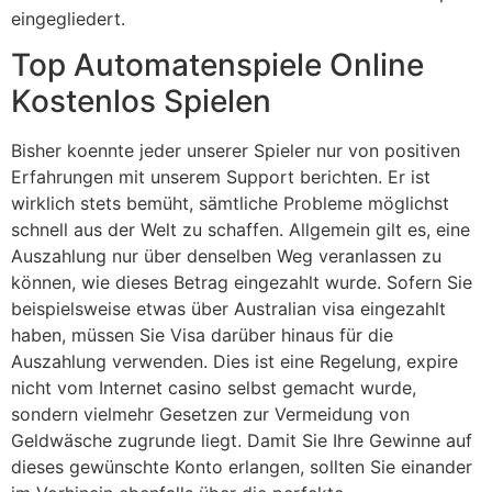
eingegliedert.
Top Automatenspiele Online
Kostenlos Spielen
Bisher koennte jeder unserer Spieler nur von positiven
Erfahrungen mit unserem Support berichten. Er ist
wirklich stets bemüht, sämtliche Probleme möglichst
schnell aus der Welt zu schaffen. Allgemein gilt es, eine
Auszahlung nur über denselben Weg veranlassen zu
können, wie dieses Betrag eingezahlt wurde. Sofern Sie
beispielsweise etwas über Australian visa eingezahlt
haben, müssen Sie Visa darüber hinaus für die
Auszahlung verwenden. Dies ist eine Regelung, expire
nicht vom Internet casino selbst gemacht wurde,
sondern vielmehr Gesetzen zur Vermeidung von
Geldwäsche zugrunde liegt. Damit Sie Ihre Gewinne auf
dieses gewünschte Konto erlangen, sollten Sie einander