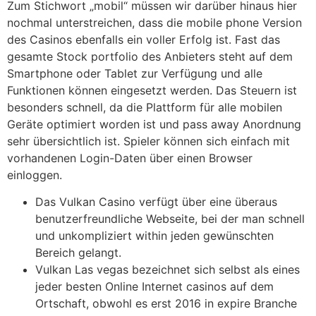
Zum Stichwort „mobil“ müssen wir darüber hinaus hier
nochmal unterstreichen, dass die mobile phone Version
des Casinos ebenfalls ein voller Erfolg ist. Fast das
gesamte Stock portfolio des Anbieters steht auf dem
Smartphone oder Tablet zur Verfügung und alle
Funktionen können eingesetzt werden. Das Steuern ist
besonders schnell, da die Plattform für alle mobilen
Geräte optimiert worden ist und pass away Anordnung
sehr übersichtlich ist. Spieler können sich einfach mit
vorhandenen Login-Daten über einen Browser
einloggen.
Das Vulkan Casino verfügt über eine überaus
benutzerfreundliche Webseite, bei der man schnell
und unkompliziert within jeden gewünschten
Bereich gelangt.
Vulkan Las vegas bezeichnet sich selbst als eines
jeder besten Online Internet casinos auf dem
Ortschaft, obwohl es erst 2016 in expire Branche