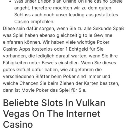
Was unser Erlebnis an Online On line casino Spiele
angeht, therefore möchten wir zu dem guten
Schluss auch noch unser leading ausgestattetes
Casino empfehlen.
Diese sein dafür sorgen, wenn Sie zu alle Sekunde Spaß
was Spiel haben ebenso gleichzeitig tolle Gewinne
einfahren können. Wir haben viele wichtige Poker
Casino Apps kostenlos oder 1 Echtgeld für Sie
vorhanden, die lediglich darauf warten, wenn Sie Ihre
Fähigkeiten unter Beweis einstellen. Wenn Sie dieses
gutes Gefühl dafür haben, wie abgefahren die
verschiedenen Blätter beim Poker sind immer und
welche Chancen Sie beim Ziehen der Karten besitzen,
dann ist Movie Poker das Spiel für Sie.
Beliebte Slots In Vulkan
Vegas On The Internet
Casino