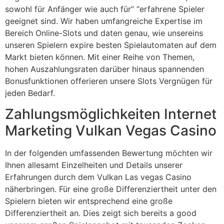
sowohl für Anfänger wie auch für” “erfahrene Spieler
geeignet sind. Wir haben umfangreiche Expertise im
Bereich Online-Slots und daten genau, wie unsereins
unseren Spielern expire besten Spielautomaten auf dem
Markt bieten können. Mit einer Reihe von Themen,
hohen Auszahlungsraten darüber hinaus spannenden
Bonusfunktionen offerieren unsere Slots Vergnügen für
jeden Bedarf.
Zahlungsmöglichkeiten Internet
Marketing Vulkan Vegas Casino
In der folgenden umfassenden Bewertung möchten wir
Ihnen allesamt Einzelheiten und Details unserer
Erfahrungen durch dem Vulkan Las vegas Casino
näherbringen. Für eine große Differenziertheit unter den
Spielern bieten wir entsprechend eine große
Differenziertheit an. Dies zeigt sich bereits a good