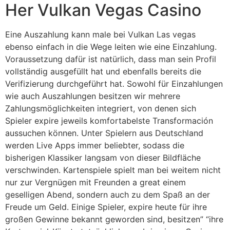
Her Vulkan Vegas Casino
Eine Auszahlung kann male bei Vulkan Las vegas
ebenso einfach in die Wege leiten wie eine Einzahlung.
Voraussetzung dafür ist natürlich, dass man sein Profil
vollständig ausgefüllt hat und ebenfalls bereits die
Verifizierung durchgeführt hat. Sowohl für Einzahlungen
wie auch Auszahlungen besitzen wir mehrere
Zahlungsmöglichkeiten integriert, von denen sich
Spieler expire jeweils komfortabelste Transformación
aussuchen können. Unter Spielern aus Deutschland
werden Live Apps immer beliebter, sodass die
bisherigen Klassiker langsam von dieser Bildfläche
verschwinden. Kartenspiele spielt man bei weitem nicht
nur zur Vergnügen mit Freunden a great einem
geselligen Abend, sondern auch zu dem Spaß an der
Freude um Geld. Einige Spieler, expire heute für ihre
großen Gewinne bekannt geworden sind, besitzen” “ihre