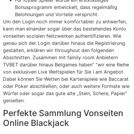
Bonusprogramm entwickelt, dass regelmäßig
Belohnungen und Vorteile verspricht.
Um den Login noch immer komfortabler zu entwerfen,
kann man einander sogar über das bestehendes Konto
vonseiten sozialen Netzwerken authentifizieren. Wie
genau sich der Login darüber hinaus die Registrierung
gestalten, erklären wir throughout den folgenden
Abschnitten. Zusammen mit family room Anbietern
TVBET darüber hinaus Betgames haben” “wir eine Reihe
von exklusiven Live Wettspielen für Sie i am Angebot.
Dabei können Sie Wetten bei Kartenspiele wie Baccarat
oder Poker abschließen, oder auch weitere Formate wie
Würfel oder sogar das gute alte „Stein, Schere, Papier“
genießen.
Perfekte Sammlung Vonseiten
Online Blackjack