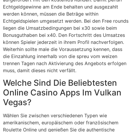
Echtgeldgewinne am Ende behalten und ausgezahlt
werden können, müssen die Beträge within
Echtgeldspielen umgesetzt werden. Bei den Free rounds
liegen die Umsatzbedingungen bei x30 sowie beim
Bonusguthaben bei x40. Den Fortschritt des Umsatzes
können Spieler jederzeit in ihrem Profil nachverfolgen.
Weiterhin sollte male die Voraussetzung kennen, dass
die Einzahlung innerhalb von die spreu vom weizen
trennen Tagen nach Aktivierung des Angebots erfolgen
muss, damit dieses nicht verfällt.
Welche Sind Die Beliebtesten
Online Casino Apps Im Vulkan
Vegas?
Wählen Sie zwischen verschiedenen Typen wie
amerikanischem, europäischem oder französischem
Roulette Online und genießen Sie die authentische