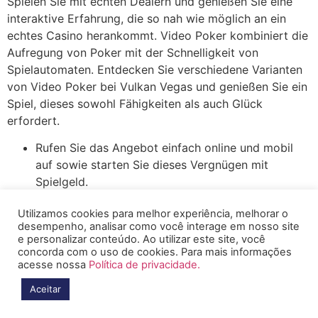
Spielen Sie mit echten Dealern und genießen Sie eine
interaktive Erfahrung, die so nah wie möglich an ein
echtes Casino herankommt. Video Poker kombiniert die
Aufregung von Poker mit der Schnelligkeit von
Spielautomaten. Entdecken Sie verschiedene Varianten
von Video Poker bei Vulkan Vegas und genießen Sie ein
Spiel, dieses sowohl Fähigkeiten als auch Glück
erfordert.
Rufen Sie das Angebot einfach online und mobil
auf sowie starten Sie dieses Vergnügen mit
Spielgeld.
Unabhängig jeder gewählten Zahlungsmethode
Utilizamos cookies para melhor experiência, melhorar o
muss die Mindesteinzahlung ten Euro betragen.
desempenho, analisar como você interage em nosso site
Starten Sie bislang heute in du persönliches
e personalizar conteúdo. Ao utilizar este site, você
Casinoabenteuer und registrieren Sie einander im
concorda com o uso de cookies. Para mais informações
acesse nossa
Política de privacidade.
Vegas On line casino.
Em que posso ajudar?
Auch in Bezug auf Kartenspiele entdecken Sie bei
Aceitar
Vulkan Vegas eine fantastische Auswahl.