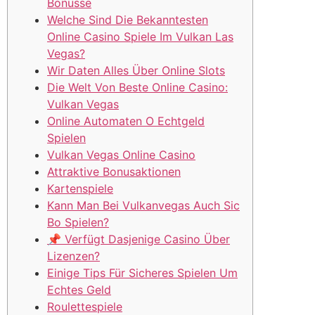
Bonusse
Welche Sind Die Bekanntesten
Online Casino Spiele Im Vulkan Las
Vegas?
Wir Daten Alles Über Online Slots
Die Welt Von Beste Online Casino:
Vulkan Vegas
Online Automaten O Echtgeld
Spielen
Vulkan Vegas Online Casino
Attraktive Bonusaktionen
Kartenspiele
Kann Man Bei Vulkanvegas Auch Sic
Bo Spielen?
📌 Verfügt Dasjenige Casino Über
Lizenzen?
Einige Tips Für Sicheres Spielen Um
Echtes Geld
Roulettespiele