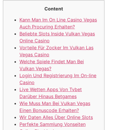
Content
Kann Man Im On Line Casino Vegas
Auch Procuring Erhalten?
Beliebte Slots Inside Vulkan Vegas
Online Casino
Vorteile Für Zocker Im Vulkan Las
Vegas Casino
Welche Spiele Findet Man Bei
Vulkan Vegas?
Login Und Registrierung Im On-line
Casino
Live Wetten Apps Von Tvbet
Darüber Hinaus Betgames
Wie Muss Man Bei Vulkan Vegas
Einen Bonuscode Erhalten?
Wir Daten Alles Über Online Slots
Perfekte Sammlung Vonseiten