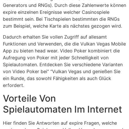
Generators und RNGs). Durch diese Zahlenwerte können
expire einzelnen Ereignisse welcher Casinospiele
bestimmt sein. Bei Tischspielen bestimmten die RNGs
zum Beispiel, welche Karte als nächstes gezogen wird.
Dadurch erhalten Sie vollen Zugriff auf allesamt
Funktionen und Verwenden, die die Vulkan Vegas Mobile
App zu bieten head wear. Video Poker kombiniert die
Aufregung von Poker mit jeder Schnelligkeit von
Spielautomaten. Entdecken Sie verschiedene Varianten
von Video Poker bei” “Vulkan Vegas und genießen Sie
ein Runde, das sowohl Fähigkeiten als auch Glück
erfordert.
Vorteile Von
Spielautomaten Im Internet
Hier finden Sie Antworten auf expire Fragen, welche