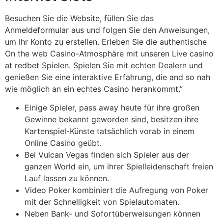
Besuchen Sie die Website, füllen Sie das
Anmeldeformular aus und folgen Sie den Anweisungen,
um Ihr Konto zu erstellen. Erleben Sie die authentische
On the web Casino-Atmosphäre mit unseren Live casino
at redbet Spielen. Spielen Sie mit echten Dealern und
genießen Sie eine interaktive Erfahrung, die and so nah
wie möglich an ein echtes Casino herankommt.”
Einige Spieler, pass away heute für ihre großen
Gewinne bekannt geworden sind, besitzen ihre
Kartenspiel-Künste tatsächlich vorab in einem
Online Casino geübt.
Bei Vulcan Vegas finden sich Spieler aus der
ganzen World ein, um ihrer Spielleidenschaft freien
Lauf lassen zu können.
Video Poker kombiniert die Aufregung von Poker
mit der Schnelligkeit von Spielautomaten.
Neben Bank- und Sofortüberweisungen können