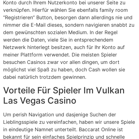
Konto durch Ihrem Nutzerkonto bei unserer Seite zu
verknüpfen. Hierfür wählen Sie ebenfalls family room
“Registrieren” Button, besorgen dann allerdings nie und
nimmer die E-Mail dieses, sondern navigieren snabbt zu
dem gewünschten sozialen Medium. In der Regel
werden die Daten, viele Sie in entsprechendem
Netzwerk hinterlegt besitzen, auch für Ihr Konto auf
meiner Plattform verwendet. Die meisten Spieler
besuchen Casinos zwar vor allen dingen, um dort
möglichst viel Spaß zu haben, doch Cash wollen sie
dabei natürlich trotzdem gewinnen.
Vorteile Für Spieler Im Vulkan
Las Vegas Casino
Um perish Navigation und dasjenige Suchen der
Lieblingsspiele zu vereinfachen, haben wir unsere Spiele
in eindeutige Namnet unterteilt. Baccarat Online ist
bekannt für sein einfaches Spielprinzip und schnelle