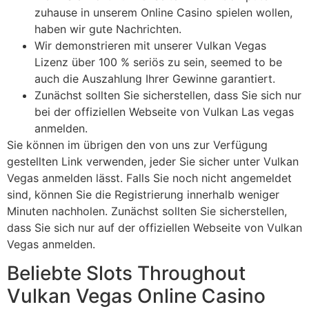
zuhause in unserem Online Casino spielen wollen,
haben wir gute Nachrichten.
Wir demonstrieren mit unserer Vulkan Vegas
Lizenz über 100 % seriös zu sein, seemed to be
auch die Auszahlung Ihrer Gewinne garantiert.
Zunächst sollten Sie sicherstellen, dass Sie sich nur
bei der offiziellen Webseite von Vulkan Las vegas
anmelden.
Sie können im übrigen den von uns zur Verfügung
gestellten Link verwenden, jeder Sie sicher unter Vulkan
Vegas anmelden lässt. Falls Sie noch nicht angemeldet
sind, können Sie die Registrierung innerhalb weniger
Minuten nachholen. Zunächst sollten Sie sicherstellen,
dass Sie sich nur auf der offiziellen Webseite von Vulkan
Vegas anmelden.
Beliebte Slots Throughout
Vulkan Vegas Online Casino