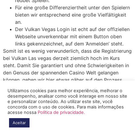
redbet Spielen.
Für eine große Differenziertheit unter den Spielern
bieten wir entsprechend eine große Vielfältigkeit
an.
Der Vulkan Vegas Login ist echt auf der offiziellen
Webseite unverkennbar mit einem Button oben
links gekennzeichnet, auf dem ‘Anmelden’ steht.
Somit ist es wenig verwunderlich, dass die Registrierung
bei Vulkan Las vegas derzeit ziemlich hoch im Kurs
steht. Damit Sie garantiert und ohne Schwierigkeiten in
den Genuss der spannenden Casino Welt gelangen
können, gehen wir hier etwas näher auf den Prozess
jeder Vulkan Vegas Anmeldung ein. Somit sollten bei
Utilizamos cookies para melhor experiência, melhorar o
Ihnen keine Schwierigkeiten entstehen, falls Sie das
desempenho, analisar como você interage em nosso site
Nutzerkonto schnell und sicher anlegen. Um seine
e personalizar conteúdo. Ao utilizar este site, você
concorda com o uso de cookies. Para mais informações
Spieler dafür über belohnen, dass sie Vulkan Vegas als
acesse nossa
Política de privacidade.
das Casino ihrer Wahl verwenden, offeriert die Seite
Em que posso ajudar?
Aceitar
unterschiedliche tolle Boni a great. Für neue Kunden gibt
es den großzügigen Willkommensbonus vonseiten bis