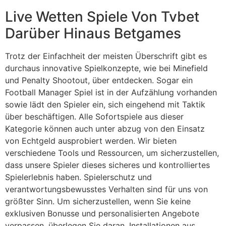
Live Wetten Spiele Von Tvbet
Darüber Hinaus Betgames
Trotz der Einfachheit der meisten Überschrift gibt es
durchaus innovative Spielkonzepte, wie bei Minefield
und Penalty Shootout, über entdecken. Sogar ein
Football Manager Spiel ist in der Aufzählung vorhanden
sowie lädt den Spieler ein, sich eingehend mit Taktik
über beschäftigen. Alle Sofortspiele aus dieser
Kategorie können auch unter abzug von den Einsatz
von Echtgeld ausprobiert werden. Wir bieten
verschiedene Tools und Ressourcen, um sicherzustellen,
dass unsere Spieler dieses sicheres und kontrolliertes
Spielerlebnis haben. Spielerschutz und
verantwortungsbewusstes Verhalten sind für uns von
größter Sinn. Um sicherzustellen, wenn Sie keine
exklusiven Bonusse und personalisierten Angebote
verpassen, überlegen Sie daran, Installationen aus