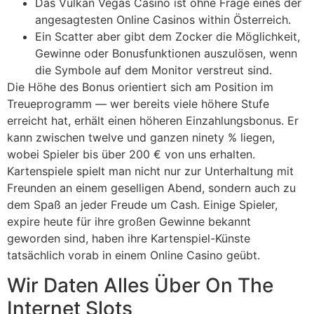
Das Vulkan Vegas Casino ist ohne Frage eines der
angesagtesten Online Casinos within Österreich.
Ein Scatter aber gibt dem Zocker die Möglichkeit,
Gewinne oder Bonusfunktionen auszulösen, wenn
die Symbole auf dem Monitor verstreut sind.
Die Höhe des Bonus orientiert sich am Position im
Treueprogramm — wer bereits viele höhere Stufe
erreicht hat, erhält einen höheren Einzahlungsbonus. Er
kann zwischen twelve und ganzen ninety % liegen,
wobei Spieler bis über 200 € von uns erhalten.
Kartenspiele spielt man nicht nur zur Unterhaltung mit
Freunden an einem geselligen Abend, sondern auch zu
dem Spaß an jeder Freude um Cash. Einige Spieler,
expire heute für ihre großen Gewinne bekannt
geworden sind, haben ihre Kartenspiel-Künste
tatsächlich vorab in einem Online Casino geübt.
Wir Daten Alles Über On The
Internet Slots