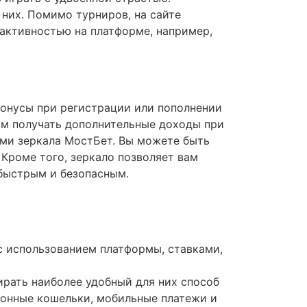
них. Помимо турниров, на сайте
 активностью на платформе, например,
бонусы при регистрации или пополнении
вам получать дополнительные доходы при
ми зеркала МостБет. Вы можете быть
 Кроме того, зеркало позволяет вам
 быстрым и безопасным.
с использованием платформы, ставками,
рать наиболее удобный для них способ
ронные кошельки, мобильные платежи и