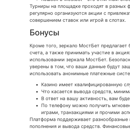
Турниры на площадке проходят в разных ф
регулярно организуются акции с привлека
совершением ставок или игрой в слотах.
Бонусы
Кроме того, зеркало МостБет предлагает
счета, а также принимать участие в акци
использовании зеркала МостБет. Безопас
уверены в том, что ваши данные будут за
использовать анонимные платежные систе
Казино имеет квалифицированную сл
Что касается вывода средств, миним
В ответ на вашу активность, вам буд
По телефону можно получить мгновен
играми, транзакциями и прочими асп
Платформа поддерживает разнообразные п
пополнения и вывода средств. Финансовы