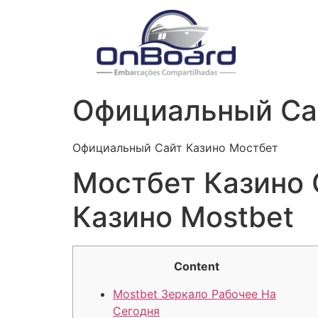
Официальный Са
Официальный Сайт Казино Мостбет
Мостбет Казино
Казино Mostbet
Content
Mostbet Зеркало Рабочее На
Сегодня