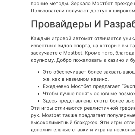
прочие методы. Зеркало Мостбет прежде в
Пользователи получают доступ к широкому
Провайдеры И Разраб
Каждый игровой автомат отличается уник
известных видов спорта, на которые вы т
заскучаете с Mostbet. Кроме того, благо
крупному. Добро пожаловать в казино и б
Это обеспечивает более захватывающ
же, как в наземном казино.
Ежедневно Мостбет предлагает “Экспр
Чтобы лучше понять основные возмож
Здесь представлены слоты более выс
Эти игры отличаются реалистичной графи
рук. Mostbet также предлагает популярны
высоколимитный блэкджек. Эти игры отли
дополнительные ставки и игра на несколь