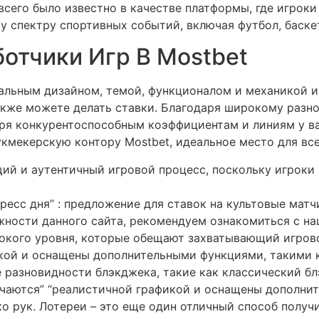
сего было известно в качестве платформы, где игроки 
 спектру спортивных событий, включая футбол, баскет
отчики Игр В Mostbet
альным дизайном, темой, функционалом и механикой и
акже можете делать ставки. Благодаря широкому разно
даря конкурентоспособным коэффициентам и линиям у ва
укмекерскую контору Mostbet, идеальное место для все
ий и аутентичный игровой процесс, поскольку игроки 
есс дня” : предложение для ставок на культовые матч
ности данного сайта, рекомендуем ознакомиться с н
окого уровня, которые обещают захватывающий игров
кой и оснащены дополнительными функциями, такими к
е разновидности блэкджека, такие как классический б
чаются” “реалистичной графикой и оснащены дополни
ко рук. Лотереи – это еще один отличный способ получ