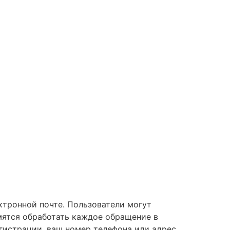
ктронной почте. Пользователи могут
мятся обработать каждое обращение в
гистрации, ваш номер телефона или адрес