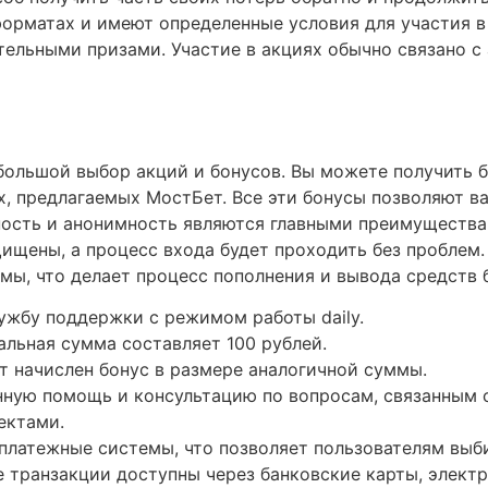
орматах и имеют определенные условия для участия в 
тельными призами. Участие в акциях обычно связано с
 большой выбор акций и бонусов. Вы можете получить 
ях, предлагаемых МостБет. Все эти бонусы позволяют 
ность и анонимность являются главными преимущества
щищены, а процесс входа будет проходить без проблем.
мы, что делает процесс пополнения и вывода средств
ужбу поддержки с режимом работы daily.
альная сумма составляет 100 рублей.
ет начислен бонус в размере аналогичной суммы.
ную помощь и консультацию по вопросам, связанным 
ектами.
латежные системы, что позволяет пользователям выби
е транзакции доступны через банковские карты, элект