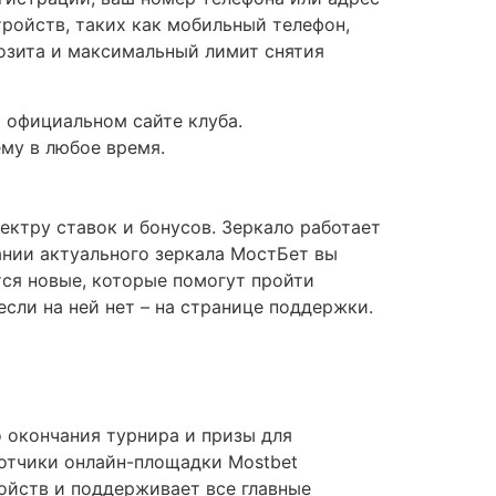
тройств, таких как мобильный телефон,
позита и максимальный лимит снятия
 официальном сайте клуба.
му в любое время.
ектру ставок и бонусов. Зеркало работает
ании актуального зеркала МостБет вы
тся новые, которые помогут пройти
если на ней нет – на странице поддержки.
 окончания турнира и призы для
ботчики онлайн-площадки Mostbet
ойств и поддерживает все главные