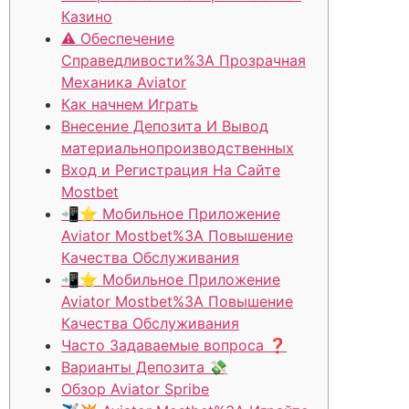
Казино
⚠️ Обеспечение
Справедливости%3A Прозрачная
Механика Aviator
Как начнем Играть
Внесение Депозита И Вывод
материальнопроизводственных
Вход и Регистрация На Сайте
Mostbet
📲⭐️ Мобильное Приложение
Aviator Mostbet%3A Повышение
Качества Обслуживания
📲⭐️ Мобильное Приложение
Aviator Mostbet%3A Повышение
Качества Обслуживания
Часто Задаваемые вопроса ❓
Варианты Депозита 💸
Обзор Aviator Spribe