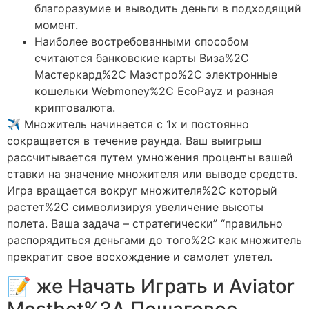
благоразумие и выводить деньги в подходящий
момент.
Наиболее востребованными способом
считаются банковские карты Виза%2C
Мастеркард%2C Маэстро%2C электронные
кошельки Webmoney%2C EcoPayz и разная
криптовалюта.
✈️ Множитель начинается с 1x и постоянно
сокращается в течение раунда. Ваш выигрыш
рассчитывается путем умножения проценты вашей
ставки на значение множителя или выводе средств.
Игра вращается вокруг множителя%2C который
растет%2C символизируя увеличение высоты
полета. Ваша задача – стратегически” “правильно
распорядиться деньгами до того%2C как множитель
прекратит свое восхождение и самолет улетел.
📝 же Начать Играть и Aviator
Mostbet%3A Пошаговое