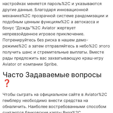
настройках меняется пароль%2C и указываются
другие данные. Благодаря инновационной
механике%2C прозрачной системе рандомизации и
подобным ценным функциям%2C а автокасса и
бонус “Дождь”%2C Aviator жертвует
непревзойденное игровое приключение.
Потренируйтесь без риска в нашем демо-
режиме%2C а затем отправляйтесь в небо%2C этого
получить шанс и стремительные выплаты. Вместе
рады предложить вас захватывающую краш-игру
Aviator от компании Spribe.
Часто Задаваемые вопросы
❓
Чтобы сыграть на официальном сайте в Aviator%2C
гемблеру необходимо внести средства на
обналичить. Наиболее востребованными способом
считаются банковские карты Виза%2C