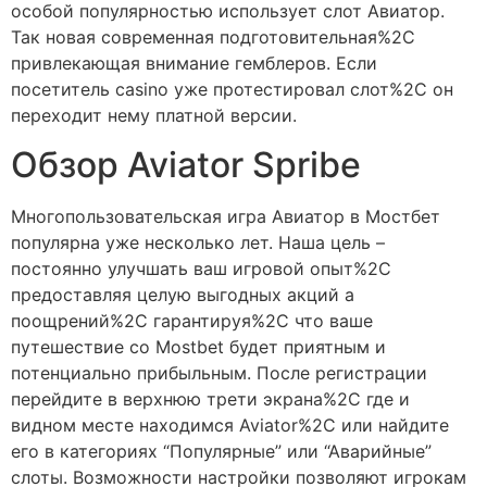
особой популярностью использует слот Авиатор.
Так новая современная подготовительная%2C
привлекающая внимание гемблеров. Если
посетитель casino уже протестировал слот%2C он
переходит нему платной версии.
Обзор Aviator Spribe
Многопользовательская игра Авиатор в Мостбет
популярна уже несколько лет. Наша цель –
постоянно улучшать ваш игровой опыт%2C
предоставляя целую выгодных акций а
поощрений%2C гарантируя%2C что ваше
путешествие со Mostbet будет приятным и
потенциально прибыльным. После регистрации
перейдите в верхнюю трети экрана%2C где и
видном месте находимся Aviator%2C или найдите
его в категориях “Популярные” или “Аварийные”
слоты. Возможности настройки позволяют игрокам