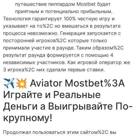
путешествие пиппардом Mostbet будет
приятным и потенциально прибыльным.
Технология гарантирует 100% честную игру и
указывает на то%2C но вмешаться в результате
процесса невозможно. Генерация запускается с
посторонней игроков%2C которые только
принимали участие в раунде. Таким образом%2C
результат раунда формируется с помощью 4
независимых участников. Как игровой оператор же
3 игрока%2C них сделали первые ставки.
✈️💥 Aviator Mostbet%3A
Играйте и Реальные
Деньги а Выигрывайте По-
крупному!
Продолжал пользоваться этим сайтом%2C вы