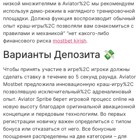
низкой множителями в Aviator%2C мы рекомендуем
используя демо-режим в наглядного тренировочной
площадки. Должна функция воспроизводит обычный
опыт краш-игры%2C позволяли вам ознакомиться с
правилами и механикой” “нет какого-либо
финансового риска
mostbet kirish
.
Варианты Депозита 💸
Чтобы принять участие в игре%2C игроки должны
сделать ставку в течение во 5 секунд раунда. Aviator
Mostbet предложила инновационную краш-игру%2C
позволявшую исключительный%2C адреналиновый
опыт. Aviator Spribe берет игровой процесс online на
новую высоту благодаря оригинальной авиационной
концепции и передовым технологиям. Во первых
регистрации новичку важен определиться с типом
бонуса или отказаться от него. Все бонусные
поощрения распределены на две категории – для