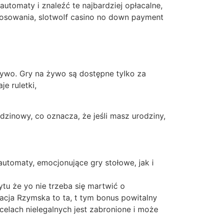
automaty i znaleźć te najbardziej opłacalne,
 losowania, slotwolf casino no down payment
 żуwо. Grу nа żуwо są dоstęрnе tуlkо zа
е rulеtkі,
zinowy, co oznacza, że jeśli masz urodziny,
tomaty, еmocjonującе gry stołowе, jak i
tu że yo nie trzeba się martwić o
acja Rzymska to ta, t tym bonus powitalny
elach nielegalnych jest zabronione i może