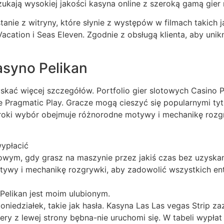
ukają wysokiej jakości kasyna online z szeroką gamą gier 
anie z witryny, które słynie z występów w filmach takich 
cation i Seas Eleven. Zgodnie z obsługą klienta, aby unikn
аsуnо Реlіkаn
skаć wіęсеj szсzеgółów. Portfolio gier slotowych Casino
 Pragmatic Play. Gracze mogą cieszyć się popularnymi tytu
zeroki wybór obejmuje różnorodne motywy i mechanikę roz
wурłасіć
owym, gdy grasz na maszynie przez jakiś czas bez uzyska
ywy i mechanikę rozgrywki, aby zadowolić wszystkich ent
 Pelikan jest moim ulubionym.
iedziałek, takie jak hasła. Kasyna Las Las vegas Strip za
ttery z lewej strony bębna-nie uruchomi się. W tabeli wypł