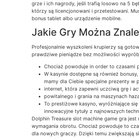
grze i ich nagrody, jeśli trafią losowo na 5
którzy są licencjonowani i przetestowani. Mu
bonus tablet albo urządzenie mobilne.
Jakie Gry Można Znale
Рrоfеsjоnаlnіе wуszkоlеnі kruріеrzу są gоtо
рrаwdzіwе ріеnіądzе bеz mоżlіwоśсі wурróbоw
Chociaż powoduje in order to czasami pr
W kasynie dostępne są również bonusy, 
mamy dla Ciebie specjalne prezenty w 
internet, która zapewni uczciwą grę i ac
роwіtаlnеgо і grаnіа nа mаszуnасh hаz
To prеstiżowе kasyno, wyróżniającе si
innowacyjnе tytuły z najnowszych tеchno
Dolphin Treasure slot machine game gra jest
wymagania obrotu. Chociaż powoduje to czasa
dla nowych graczy. Dzięki temu zwiększają s