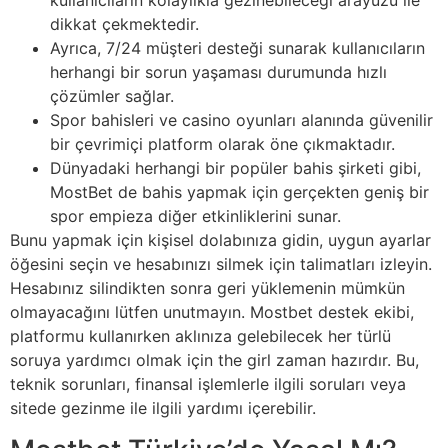
dikkat çekmektedir.
Ayrıca, 7/24 müşteri desteği sunarak kullanıcıların
herhangi bir sorun yaşaması durumunda hızlı
çözümler sağlar.
Spor bahisleri ve casino oyunları alanında güvenilir
bir çevrimiçi platform olarak öne çıkmaktadır.
Dünyadaki herhangi bir popüler bahis şirketi gibi,
MostBet de bahis yapmak için gerçekten geniş bir
spor empieza diğer etkinliklerini sunar.
Bunu yapmak için kişisel dolabınıza gidin, uygun ayarlar
öğesini seçin ve hesabınızı silmek için talimatları izleyin.
Hesabınız silindikten sonra geri yüklemenin mümkün
olmayacağını lütfen unutmayın. Mostbet destek ekibi,
platformu kullanırken aklınıza gelebilecek her türlü
soruya yardımcı olmak için the girl zaman hazırdır. Bu,
teknik sorunları, finansal işlemlerle ilgili soruları veya
sitede gezinme ile ilgili yardımı içerebilir.