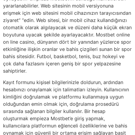
yararlanabilirler. Web sitesinin mobil versiyonuna
erişmek için web sitesini mobil cihazınızın tarayıcısından
ziyaret” “edin. Web sitesi, bir mobil cihaz kullandığınızı
otomatik olarak algılayacak ve düzeni daha küçük ekran
boyutuna uyacak şekilde ayarlayacaktır. Mostbet online
on line casino, dünyanın dört bir yanından yüzlerce spor
etkinliğine ilişkin oranlar ve bahis çizgileri sunan bir spor
bahis sitesidir. Futbol, ​​basketbol, ​​tenis, buz hokeyi ve
çok daha fazlasını içeren geniş bir spor yelpazesine
sahiptirler.
Kayıt formunu kişisel bilgilerinizle doldurun, ardından
hesabınızı onaylamak için talimatları izleyin. Kullanıcının
kimliğini doğrulamak ve platformu kullanmaya uygun
olduğundan emin olmak için, doğrulama prosedürü
sırasında sağlanan bilgiler kullanılır. Bir hesap
oluşturmak empieza Mostbet’e giriş yapmak,
kullanıcılara platformun eğlenceli özelliklerine ve bahis
oynamak için güvenli bir ortama erişim sağlayan basit