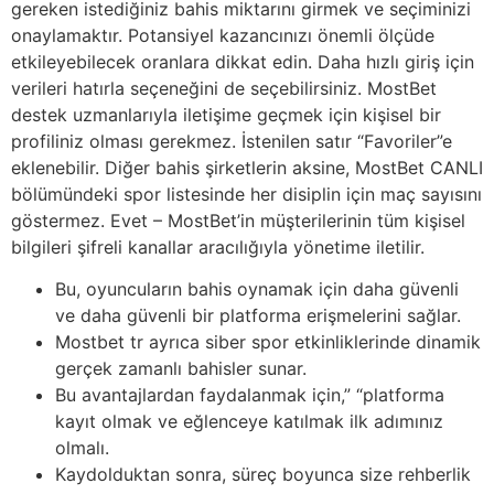
gereken istediğiniz bahis miktarını girmek ve seçiminizi
onaylamaktır. Potansiyel kazancınızı önemli ölçüde
etkileyebilecek oranlara dikkat edin. Daha hızlı giriş için
verileri hatırla seçeneğini de seçebilirsiniz. MostBet
destek uzmanlarıyla iletişime geçmek için kişisel bir
profiliniz olması gerekmez. İstenilen satır “Favoriler”e
eklenebilir. Diğer bahis şirketlerin aksine, MostBet CANLI
bölümündeki spor listesinde her disiplin için maç sayısını
göstermez. Evet – MostBet’in müşterilerinin tüm kişisel
bilgileri şifreli kanallar aracılığıyla yönetime iletilir.
Bu, oyuncuların bahis oynamak için daha güvenli
ve daha güvenli bir platforma erişmelerini sağlar.
Mostbet tr ayrıca siber spor etkinliklerinde dinamik
gerçek zamanlı bahisler sunar.
Bu avantajlardan faydalanmak için,” “platforma
kayıt olmak ve eğlenceye katılmak ilk adımınız
olmalı.
Kaydolduktan sonra, süreç boyunca size rehberlik