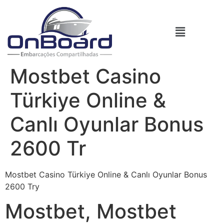
Mostbet Casino
Türkiye Online &
Canlı Oyunlar Bonus
2600 Tr
Mostbet Casino Türkiye Online & Canlı Oyunlar Bonus
2600 Try
Mostbet, Mostbet