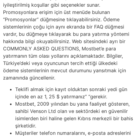
iyileştirilmiş koşullar gibi seçenekler sunar.
Promosyonlara erişim için üst menüde bulunan
“Promosyonlar” düğmesine tıklayabilirsiniz. Ödeme
sistemlerinin çoğu için aynı ekranda bir FAQ düğmesi
vardır, bu düğmeye tıklayarak bu para yatırma yöntemi
hakkında bilgi okuyabilirsiniz. Web sitesindeki ayrı bir
COMMONLY ASKED QUESTIONS, Mostbet’e para
yatırmanın tüm olası yollarını açıklamaktadır. Bilgiler,
Türkiye’deki veya oyuncunun tercih ettiği ülkedeki
ödeme sistemlerinin mevcut durumunu yansıtmak için
zamanında güncellenir.
Teklifi almak için kayıt olduktan sonraki yedi gün
içinde en az 1, 25 $ yatırmanız” “gerekir.
Mostbet, 2009 yılından bu yana faaliyet gösteren,
sahibi Venson Ltd olan ve sektördeki en güvenilir
isimlerden biri haline gelen Kıbrıs merkezli bir bahis
şirketidir.
Müşteriler telefon numaralarını, e-posta adreslerini