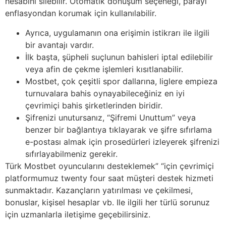
hesabını silebilir. Otomatik dönüşüm seçeneği, parayı
enflasyondan korumak için kullanılabilir.
Ayrıca, uygulamanın ona erişimin istikrarı ile ilgili
bir avantajı vardır.
İlk başta, şüpheli suçlunun bahisleri iptal edilebilir
veya afin de çekme işlemleri kısıtlanabilir.
Mostbet, çok çeşitli spor dallarına, liglere empieza
turnuvalara bahis oynayabileceğiniz en iyi
çevrimiçi bahis şirketlerinden biridir.
Şifrenizi unutursanız, “Şifremi Unuttum” veya
benzer bir bağlantıya tıklayarak ve şifre sıfırlama
e-postası almak için prosedürleri izleyerek şifrenizi
sıfırlayabilmeniz gerekir.
Türk Mostbet oyuncularını desteklemek” “için çevrimiçi
platformumuz twenty four saat müşteri destek hizmeti
sunmaktadır. Kazançların yatırılması ve çekilmesi,
bonuslar, kişisel hesaplar vb. Ile ilgili her türlü sorunuz
için uzmanlarla iletişime geçebilirsiniz.