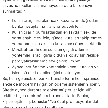
sayesinde kullanıcılarına heyecan dolu bir deneyim
sunmaktadır.
Kullanıcılar, hesaplarındaki kazançları doğrudan
banka hesaplarına transfer edebilirler.
Kullanıcıların bu fırsatlardan en faydal? şekilde
yararlanabilmesi için, güncel kuralları takip etmesi
ve bu bonusları akıllıca kullanması önerilmektedir.
Mostbet tarafından sunulan çeşitli ödeme
yöntemleri aracılığıyla olduk?a kolay bir ?ekilde
para yatırabilir empieza çekebilirsiniz.
Ayrıca, her ödeme yönteminin kendi kuralları ve
işlem süreleri olabileceğini unutmayın.
Bu, hem geleneksel banka transferlerini hem sprained
ankle de modern navigation ödeme sistemlerini içerir.
Sitede ayrıca durante talepkar müşteriler için VIP
teklifleri içeren bir bölüm bulunmaktadır. Bunlar,
kişiselleştirilmiş bonuslar” “ve özel promosyonlar dahil
olmak üzere benzersiz fırsatlardır.