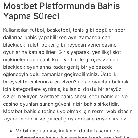
Mostbet Platformunda Bahis
Yapma Süreci
Kullanıcılar, futbol, basketbol, tenis gibi popüler spor
dallarına bahis yapabilirken aynı zamanda canlı
blackjack, rulet, poker gibi heyecan verici casino
oyunlarına katılabilirler. Giriş yaparak, yenilikçi slot
makinelerinden canlı krupiyerler ile gerçek zamanlı
blackjack oyunlarına kadar geniş bir yelpazede
eğlenceyle dolu zamanlar geçirebilirsiniz. Üstelik,
bireysel tercihlerinize en elveri?li olan oyunları bulmak
için kategorilere ayrılmış, kullanıcı dostu bir arayüz
sizleri bekliyor. Mostbet bahis sitesi, spor bahisleri ve
casino oyunları sunan güvenilir bir bahis şirketidir.
Mostbet bahis sitesine üye olmak için resmi web sitesini
ziyaret edebilir ve güncel giriş adresine erişebilirsiniz.
Mobil uygulaması, kullanıcı dostu tasarımı ve
kullanıcıların kolaylıkla gezinebileceği arayüzü ile