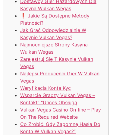
Dostawcy Gier Hazardowych Dla
Kasyna Wulkan Wegas
❗ Jakie Są Dostępne Metody
Płatności?
Jak Grać Odpowiedzialnie W
Kasynie Vulkan Vegas?
Najmocniejsze Strony Kasyna
Wulkan Wegas
Zarejestruj Się T Kasynie Vulkan
Vegas
Najlepsi Producenci Gier W Vulkan
Vegas
Weryfikacja Konta Kyc
Wsparcie Graczy Vulkan Vegas –
Kontakt” “Unces Obsługą
Vulkan Vegas Casino On-line – Play
On The Required Website
Co Zrobić, Gdy Zapomnę Hasła Do
Konta W Vulkan Vegas?”