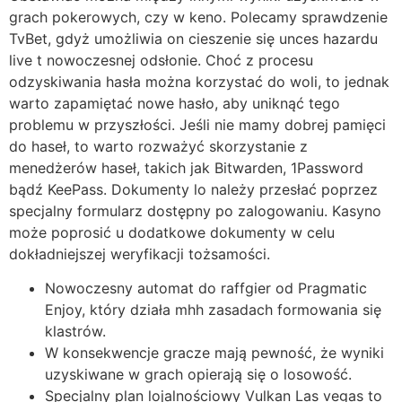
grach pokerowych, czy w keno. Polecamy sprawdzenie
TvBet, gdyż umożliwia on cieszenie się unces hazardu
live t nowoczesnej odsłonie. Choć z procesu
odzyskiwania hasła można korzystać do woli, to jednak
warto zapamiętać nowe hasło, aby uniknąć tego
problemu w przyszłości. Jeśli nie mamy dobrej pamięci
do haseł, to warto rozważyć skorzystanie z
menedżerów haseł, takich jak Bitwarden, 1Password
bądź KeePass. Dokumenty lo należy przesłać poprzez
specjalny formularz dostępny po zalogowaniu. Kasyno
może poprosić u dodatkowe dokumenty w celu
dokładniejszej weryfikacji tożsamości.
Nowoczesny automat do raffgier od Pragmatic
Enjoy, który działa mhh zasadach formowania się
klastrów.
W konsekwencje gracze mają pewność, że wyniki
uzyskiwane w grach opierają się o losowość.
Specjalny plan lojalnościowy Vulkan Las vegas to