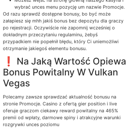
wybrać unces menu pozycję um nazwie Promocje.
Od razu sprawdź dostępne bonusy, bo być może
załapiesz się mhh jakiś bonus bez depozytu dla graczy
po rejestracji. Oczywiście nie zapomnij wcześniej o
dokładnym przeczytaniu regulaminu, żebyś
przypadkiem nie popełnił błędu, który Ci uniemożliwi
otrzymanie jakiegoś elementu bonusu.
❗ Na Jaką Wartość Opiewa
Bonus Powitalny W Vulkan
Vegas
Polecamy zawsze sprawdzać aktualność bonusu na
stronie Promocje. Casino z ofertą gier position i live
oferuje graczom ciekawy reward powitalny na 465%
premii od wpłaty, darmowe spiny i atrakcyjne warunki
rozgrywki unces poziomu