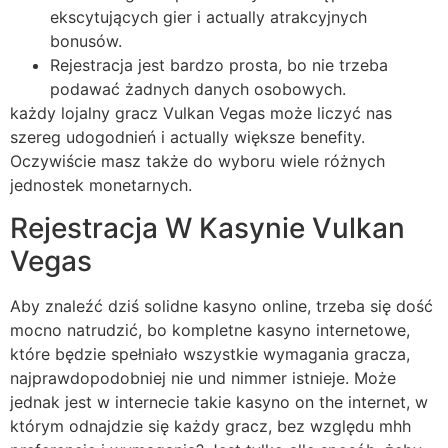
ekscytujących gier i actually atrakcyjnych
bonusów.
Rejestracja jest bardzo prosta, bo nie trzeba
podawać żadnych danych osobowych.
każdy lojalny gracz Vulkan Vegas może liczyć nas
szereg udogodnień i actually większe benefity.
Oczywiście masz także do wyboru wiele różnych
jednostek monetarnych.
Rejestracja W Kasynie Vulkan
Vegas
Aby znaleźć dziś solidne kasyno online, trzeba się dość
mocno natrudzić, bo kompletne kasyno internetowe,
które będzie spełniało wszystkie wymagania gracza,
najprawdopodobniej nie und nimmer istnieje. Może
jednak jest w internecie takie kasyno on the internet, w
którym odnajdzie się każdy gracz, bez względu mhh