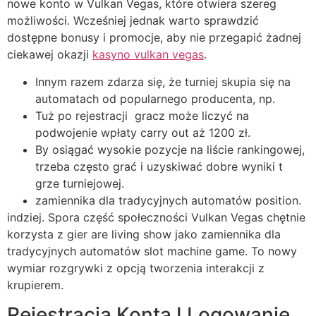
nowe konto w Vulkan Vegas, które otwiera szereg
możliwości. Wcześniej jednak warto sprawdzić
dostępne bonusy i promocje, aby nie przegapić żadnej
ciekawej okazji
kasyno vulkan vegas
.
Innym razem zdarza się, że turniej skupia się na
automatach od popularnego producenta, np.
Tuż po rejestracji gracz może liczyć na
podwojenie wpłaty carry out aż 1200 zł.
By osiągać wysokie pozycje na liście rankingowej,
trzeba często grać i uzyskiwać dobre wyniki t
grze turniejowej.
zamiennika dla tradycyjnych automatów position.
indziej. Spora część społeczności Vulkan Vegas chętnie
korzysta z gier are living show jako zamiennika dla
tradycyjnych automatów slot machine game. To nowy
wymiar rozgrywki z opcją tworzenia interakcji z
krupierem.
Rejestracja Konta I Logowanie