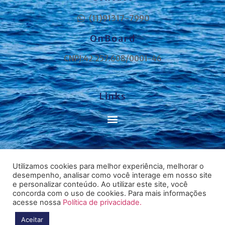
(11)91317-7990
OnBoard
CNPJ:42.257.608/0001-46
Links
Mídias Sociais
Utilizamos cookies para melhor experiência, melhorar o
desempenho, analisar como você interage em nosso site
e personalizar conteúdo. Ao utilizar este site, você
concorda com o uso de cookies. Para mais informações
acesse nossa
Política de privacidade.
Em que posso ajudar?
Aceitar