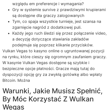
względu em preferencje i wymagania?
Gry w systemie survive z prawdziwymi krupierami
są dostępne dla graczy zalogowanych
Tym, co spaja wszystkie turnieje, jest szansa na
zgarnięcie nagród z dodatkowej puli.
Każdy jego ruch śledzi się przez połączenie video,
a decyzję dotyczące stawiania zakładów
podejmuje się poprzez klikanie przycisków.
Vulkan Vegas to kasyno online o ugruntowanej pozycji
na rynku, które cieszy się ogromnym zaufaniem graczy.
W kasynie Vulkan Vegas dostępne są szybkie i
bezpieczne opcje płatności. Gracze mają tutaj do
dyspozycji opcję gry za zwykłą gotówkę albo wpłaty
Bitcoin. Można
Warunki, Jakie Musisz Spełnić,
By Móc Korzystać Z Wulkan
Wegas