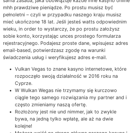
sama zasada, jaka obowiązuje każde inne kasyno online
mhh prawdziwe pieniądze. Po prostu musisz być
pełnoletni – czyli w przypadku naszego kraju musisz
mieć ukończone 18 lat. Jeśli jesteś watts odpowiednim
wieku, in order to wystarczy, że po prostu założysz
sobie konto, korzystając unces prostego formularza
rejestracyjnego. Podajesz proste dane, wpisujesz adres
email-based, potwierdzasz zgodę na warunki
świadczenia usług i weryfikujesz adres e-mail.
Vulkan Vegas to znane kasyno internetowe, które
rozpoczęło swoją działalność w 2016 roku na
Cyprze.
W Wulkan Wegas nie trzymamy się kurczowo
ciągle tego samego rozwiązania my partner and i
często zmieniamy naszą ofertę.
Rozłożony jest nie und nimmer, jak to zwykle
bywa, na jedną tylko wpłatę, ale aż na dwie
kolejne!
Możesz wejść na stronę główną naszego kasyna i