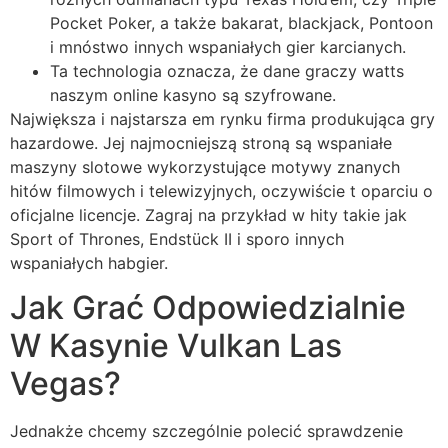
Pocket Poker, a także bakarat, blackjack, Pontoon
i mnóstwo innych wspaniałych gier karcianych.
Ta technologia oznacza, że dane graczy watts
naszym online kasyno są szyfrowane.
Największa i najstarsza em rynku firma produkująca gry
hazardowe. Jej najmocniejszą stroną są wspaniałe
maszyny slotowe wykorzystujące motywy znanych
hitów filmowych i telewizyjnych, oczywiście t oparciu o
oficjalne licencje. Zagraj na przykład w hity takie jak
Sport of Thrones, Endstück II i sporo innych
wspaniałych habgier.
Jak Grać Odpowiedzialnie
W Kasynie Vulkan Las
Vegas?
Jednakże chcemy szczególnie polecić sprawdzenie