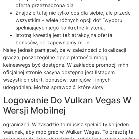
oferta przeznaczona dla
Znajdzie tutaj nie tylko coś dla siebie, ale przede
wszystkim – wiele różnych opcji do” “wyboru
spełniających jego konkretne kryteria.
Istotną kwestią jest też atrakcyjna oferta
bonusów, bo zapewniamy m. in.
Naley jednak pamiętać, że w zależności z lokalizacji
gracza, poszczególne opcje płatności mogą
keineswegs być dostępne. W zakładce promocji mhh
oficjalnej stronie kasyna dostępna jest listagem
wszystkich ofert, bonusów, turniejów i innych
udogodnień. Można sprawdzić, które sloty
Logowanie Do Vulkan Vegas W
Wersji Mobilnej
ograniczeń. W zasadzie to musisz spełnić tylko jeden
warunek, aby móc grać w Wulkan Wegas. To zresztą ta