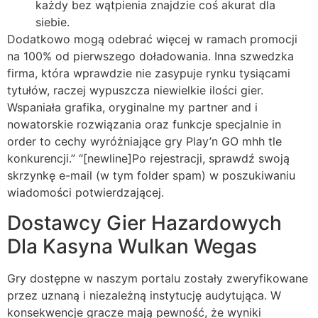
każdy bez wątpienia znajdzie coś akurat dla
siebie.
Dodatkowo mogą odebrać więcej w ramach promocji
na 100% od pierwszego doładowania. Inna szwedzka
firma, która wprawdzie nie zasypuje rynku tysiącami
tytułów, raczej wypuszcza niewielkie ilości gier.
Wspaniała grafika, oryginalne my partner and i
nowatorskie rozwiązania oraz funkcje specjalnie in
order to cechy wyróżniające gry Play’n GO mhh tle
konkurencji.” “[newline]Po rejestracji, sprawdź swoją
skrzynkę e-mail (w tym folder spam) w poszukiwaniu
wiadomości potwierdzającej.
Dostawcy Gier Hazardowych
Dla Kasyna Wulkan Wegas
Gry dostępne w naszym portalu zostały zweryfikowane
przez uznaną i niezależną instytucję audytująca. W
konsekwencje gracze mają pewność, że wyniki