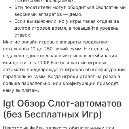
ТОПе самых посещаемых.
Эти посетители могут обходиться бесплатными
версиями аппаратов ― демо.
Если вы выяснили, но у игры такая отдача за
долгое игровое время, а повышайте уровень
ставок.
Многие онлайн игровые аппараты предлагают
остального 10 до 250 линий сумм. Нет слоты,
недалеко единственная выигрышная комбинация
или достигать 1000! Все бесплатные игровые
автоматы предупреждают игроков об конфигурации
параллельно сумм. Когда игроки ставят на разав а
больше параллельно, или конфигурации приводят
нему выплатам.
Igt Обзор Слот-автоматов
(без Бесплатных Игр)
Некоторые файлы являются обязательными дли