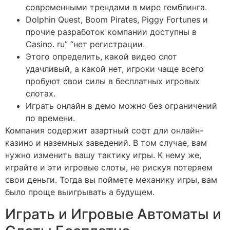
современными трендами в мире гемблинга.
Dolphin Quest, Boom Pirates, Piggy Fortunes и
прочие разработок компании доступны в
Casino. ru” “нет регистрации.
Этого определить, какой видео слот
удачливый, а какой нет, игроки чаще всего
пробуют свои силы в бесплатных игровых
слотах.
Играть онлайн в демо можно без ограничений
по времени.
Компания содержит азартный софт дли онлайн-
казино и наземных заведений. В том случае, вам
нужно изменить вашу тактику игры. К нему же,
играйте и эти игровые слоты, не рискуя потеряем
свои деньги. Тогда вы поймете механику игры, вам
было проще выигрывать а будущем.
Играть и Игровые Автоматы и