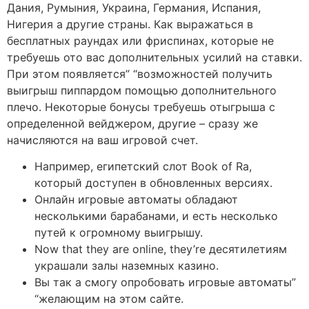
Дания, Румыния, Украина, Германия, Испания,
Нигерия а другие страны. Как выражаться в
бесплатных раундах или фриспинах, которые не
требуешь ото вас дополнительных усилий на ставки.
При этом появляется” “возможностей получить
выигрыш пиппардом помощью дополнительного
плечо. Некоторые бонусы требуешь отыгрыша с
определенной вейджером, другие – сразу же
начисляются на ваш игровой счет.
Например, египетский слот Book of Ra,
который доступен в обновленных версиях.
Онлайн игровые автоматы обладают
несколькими барабанами, и есть несколько
путей к огромному выигрышу.
Now that they are online, they’re десятилетиям
украшали залы наземных казино.
Вы так а смогу опробовать игровые автоматы”
“желающим на этом сайте.