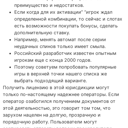
преимущество и недостатков.
Если когда для их активации” “игрок ждал
определенной комбинации, то сейчас и слотах
есть возможности покупать бонусы, сделать
дополнительную ставку.
Например, менять автомат после серии
неудачных спинов только имеет смыла.
Российский разработчик известен опытным
игрокам еще с конца 2000 годов.
Поэтому советуем попробовать популярные
игры в верхней точки нашего списка же
выбрать подходящий варианте.
Получить лицензию в этой юрисдикции могут
только по-настоящему надежнее операторы. Если
оператор озаботился получением документов от
этой деятельностью, это говорит том том, что
зарухом нацелен на долгую, прозрачную и
порядочную работу. Пользователи могут