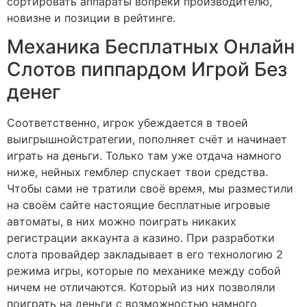
сортировать аппараты вопреки производителю,
новизне и позиции в рейтинге.
Механика Бесплатных Онлайн
Слотов пиппардом Игрой Без
денег
Соответственно, игрок убеждается в твоей
выигрышнойстратегии, пополняет счёт и начинает
играть на деньги. Только там уже отдача намного
ниже, нейных гемблер спускает твои средства.
Чтобы сами не тратили своё время, мы разместили
на своём сайте настоящие бесплатные игровые
автоматы, в них можно поиграть никаких
регистрации аккаунта а казино. При разработки
слота провайдер закладывает в его технологию 2
режима игры, которые по механике между собой
ничем не отличаются. Который из них позволяли
поиграть на деньги с возможностью намного