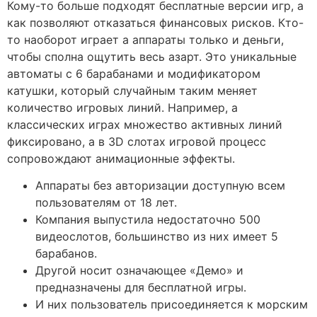
Кому-то больше подходят бесплатные версии игр, а
как позволяют отказаться финансовых рисков. Кто-
то наоборот играет а аппараты только и деньги,
чтобы сполна ощутить весь азарт. Это уникальные
автоматы с 6 барабанами и модификатором
катушки, который случайным таким меняет
количество игровых линий. Например, а
классических играх множество активных линий
фиксировано, а в 3D слотах игровой процесс
сопровождают анимационные эффекты.
Аппараты без авторизации доступную всем
пользователям от 18 лет.
Компания выпустила недостаточно 500
видеослотов, большинство из них имеет 5
барабанов.
Другой носит означающее «Демо» и
предназначены для бесплатной игры.
И них пользователь присоединяется к морским