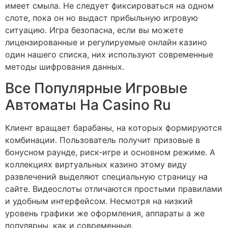
имеет смыла. Не следует фиксироваться на одном
слоте, пока он но выдаст прибыльную игровую
ситуацию. Игра безопасна, если вы можете
лицензированные и регулируемые онлайн казино
один нашего списка, них используют современные
методы шифрования данных.
Все Популярные Игровые
Автоматы На Casino Ru
Клиент вращает барабаны, на которых формируются
комбинации. Пользователь получит призовые в
бонусном раунде, риск-игре и основном режиме. А
коллекциях виртуальных казино этому виду
развлечений выделяют специальную страницу на
сайте. Видеослоты отличаются простыми правилами
и удобным интерфейсом. Несмотря на низкий
уровень графики же оформления, аппараты а же
популярны, как и современные.