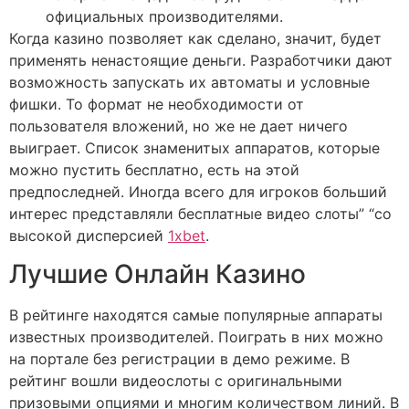
официальных производителями.
Когда казино позволяет как сделано, значит, будет
применять ненастоящие деньги. Разработчики дают
возможность запускать их автоматы и условные
фишки. То формат не необходимости от
пользователя вложений, но же не дает ничего
выиграет. Список знаменитых аппаратов, которые
можно пустить бесплатно, есть на этой
предпоследней. Иногда всего для игроков больший
интерес представляли бесплатные видео слоты” “со
высокой дисперсией
1xbet
.
Лучшие Онлайн Казино
В рейтинге находятся самые популярные аппараты
известных производителей. Поиграть в них можно
на портале без регистрации в демо режиме. В
рейтинг вошли видеослоты с оригинальными
призовыми опциями и многим количеством линий. В