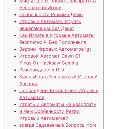
Мифы Про Игровые” “аппараты С
Бесплатной Игрой
Особенности Режима Демо
Игровые Автоматы Играть
нежелающим Без Денег
Как Играть в Игровые Автоматы
бесплатно И Без Пополнения
Версии Игровых Автоматов Igt
Игровой Автомат Dawn Of
Kings От Hacksaw Gaming
Разновидности Игр
Как выбрать Бесплатный Игровой
Аппарат
Провайдеры Бесплатных Игровых
Автоматов
Играть и Автоматы На кварплату
и Чем Особенности Ретро
Игровых Автоматов?
всегда Задаваемые Вопросы том