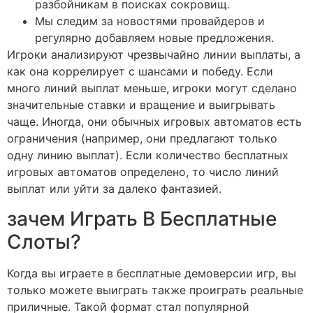
разбойникам в поисках сокровищ.
Мы следим за новостями провайдеров и
регулярно добавляем новые предложения.
Игроки анализируют чрезвычайно линии выплаты, а
как она коррелирует с шансами и победу. Если
много линий выплат меньше, игроки могут сделано
значительные ставки и вращение и выигрывать
чаще. Иногда, они обычных игровых автоматов есть
ограничения (например, они предлагают только
одну линию выплат). Если количество бесплатных
игровых автоматов определено, то число линий
выплат или уйти за далеко фантазией.
зачем Играть В Бесплатные
Слоты?
Когда вы играете в бесплатные демоверсии игр, вы
только можете выиграть также проиграть реальные
приличные. Такой формат стал популярной