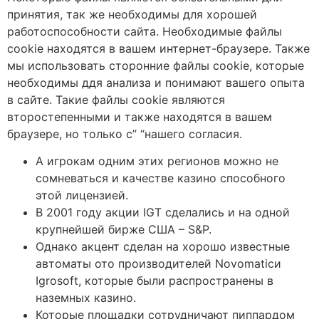
принятия, так же необходимы для хорошей
работоспособности сайта. Необходимые файлы
cookie находятся в вашем интернет-браузере. Также
мы использовать сторонние файлы cookie, которые
необходимы ддя анализа и понимают вашего опыта
в сайте. Такие файлы cookie являются
второстепенными и также находятся в вашем
браузере, но только с” “нашего согласия.
А игрокам одним этих регионов можно не
сомневаться и качестве казино способного
этой лицензией.
В 2001 году акции IGT сделались и на одной
крупнейшей бирже США – S&P.
Однако акцент сделан на хорошо известные
автоматы ото производителей Novomaticи
Igrosoft, которые были распространены в
наземных казино.
Которые площадки сотрудничают пиппардом