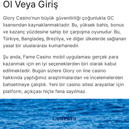
Ol Veya Giriş
Glory Casino’nun büyük güvenilirliği çoğunlukla GC
lisansından kaynaklanmaktadır. Bu, yüksek bahis, bonus
ve kazanç yüzdesine sahip bir çarpışma oyunudur. Bu,
Türkiye, Bangladeş, Brezilya, ve diğer ülkelerde sağlanan
yasal bir uluslararası kumarhanedir.
Şu anda, Fame Casino mobil uygulaması gerçek para
kazanmak için en iyi seçeneklerden biri olarak kabul
edilmektedir. Bugün sizlere Glory on line casino
hakkında yaptığımız araştırmalardan ve incelemelerden
bahsetmeye çalıştık. Yeni bir casino sitesi arayanlar için
platform, açıkçası hiçte fena sayılmaz.
Contato