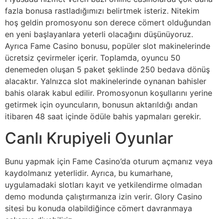
fazla bonusa rastladığımızı belirtmek isteriz. Nitekim
hoş geldin promosyonu son derece cömert olduğundan
en yeni başlayanlara yeterli olacağını düşünüyoruz.
Ayrıca Fame Casino bonusu, popüler slot makinelerinde
ücretsiz çevirmeler içerir. Toplamda, oyuncu 50
denemeden oluşan 5 paket şeklinde 250 bedava dönüş
alacaktır. Yalnızca slot makinelerinde oynanan bahisler
bahis olarak kabul edilir. Promosyonun koşullarını yerine
getirmek için oyuncuların, bonusun aktarıldığı andan
itibaren 48 saat içinde ödüle bahis yapmaları gerekir.
Canlı Krupiyeli Oyunlar
Bunu yapmak için Fame Casino’da oturum açmanız veya
kaydolmanız yeterlidir. Ayrıca, bu kumarhane,
uygulamadaki slotları kayıt ve yetkilendirme olmadan
demo modunda çalıştırmanıza izin verir. Glory Casino
sitesi bu konuda olabildiğince cömert davranmaya