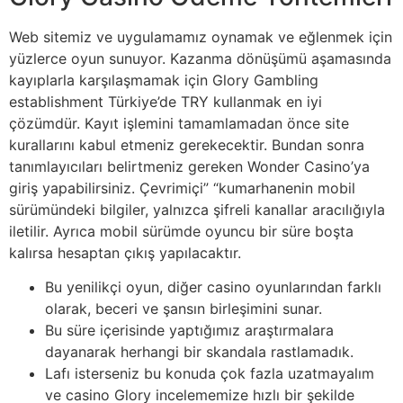
Web sitemiz ve uygulamamız oynamak ve eğlenmek için
yüzlerce oyun sunuyor. Kazanma dönüşümü aşamasında
kayıplarla karşılaşmamak için Glory Gambling
establishment Türkiye’de TRY kullanmak en iyi
çözümdür. Kayıt işlemini tamamlamadan önce site
kurallarını kabul etmeniz gerekecektir. Bundan sonra
tanımlayıcıları belirtmeniz gereken Wonder Casino’ya
giriş yapabilirsiniz. Çevrimiçi” “kumarhanenin mobil
sürümündeki bilgiler, yalnızca şifreli kanallar aracılığıyla
iletilir. Ayrıca mobil sürümde oyuncu bir süre boşta
kalırsa hesaptan çıkış yapılacaktır.
Bu yenilikçi oyun, diğer casino oyunlarından farklı
olarak, beceri ve şansın birleşimini sunar.
Bu süre içerisinde yaptığımız araştırmalara
dayanarak herhangi bir skandala rastlamadık.
Lafı isterseniz bu konuda çok fazla uzatmayalım
ve casino Glory incelememize hızlı bir şekilde