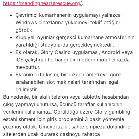
https://mendingheartsrescue.org/
.
Çevrimiçi kumarhanenin uygulamayı yalnızca
Windows cihazlarına yüklemeyi teklif ettiğini
gördük.
Krupiyeli oyunlar gerçekçi kumarhane atmosferinin
yaratıldığı stüdyolarda gerçekleşmektedir.
Ek olarak, Glory Casino uygulaması, Android veya
iOS çalıştıran herhangi bir modern mobil cihazda
mevcuttur.
Ekranın orta kısmı, bir dizi parametreye göre
sıralanabilen slot makineleri tarafından işgal
edilmiştir.
Bu nedenle, bir akıllı telefon veya tablette hesabından
çıkış yapmayı unutursa, üçüncü taraflar kullanıcının
verilerini kullanamaz. Görüldüğü üzere Glory gambling
establishment için giriş problemini 3 basit yöntemle
çözmüş olduk. Umuyoruz ki, sahte empieza dolandırıcı
sitelerden uzak durarak casinoyu rahatça