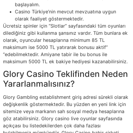
başlayalım.
Casino Türkiye’nin mevcut mevzuatına uygun
olarak faaliyet göstermektedir.
Ücretsiz spinler için “Slotlar” sayfasındaki tüm oyunları
dilediğiniz gibi kullanma şansınız vardır. Tüm bunlara ek
olarak, oyuncular hesaplarına minimum 85 TL
maksimum ise 5000 TL yatırarak bonusu aktif”
“edebilmektedir. Amiyane tabir ile bu bonus ile
maksimum 5000 TL ek bakiye hediyesi kazanabilirsiniz.
Glory Casino Teklifinden Neden
Yararlanmalısınız?
Glory Gambling establishment giriş adresi sürekli olarak
değişkenlik göstermektedir. Bu yüzden en yeni link için
sitemize veya markanın sah sosyal medya hesaplarına
göz atabilirsiniz. Glory casino live oyunlar sayfasında
açıkçası bu listedekilerden çok daha fazlası
bulabilmeniz mümkündür. Glory Casino bahis şirketi