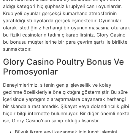
aldığı kategori hiç şüphesiz krupiyeli canlı oyunlardır.
Krupiyeli oyunlar gerçekçi kumarhane atmosferinin
yaratıldığı stüdyolarda gerçekleşmektedir. Oyuncular
olarak istediğiniz herhangi bir oyunun masasına oturarak
bu fiziki casinoların tadını çıkarabilirsiniz. Glory Casino
bu bonusu müşterilerine bir para çevrim şartı ile birlikte
sunmaktadır.
Glory Casino Poultry Bonus Ve
Promosyonlar
Deneyimlerimiz, sitenin geniş işlevsellik ve kolay
gezinme özellikleriyle öne çıktığını göstermiştir. Bu süre
içerisinde yaptığımız araştırmalara dayanarak herhangi
bir skandala rastlamadık. Şikayet veya dolandırıcılık gibi
hiçbir bilgi internette bulunmuyor. Bir diğer önemli nokta
ise, Glory Casino’nun sahip olduğu lisanstır.
Büyük ikramiyeyi kazanmak için kayıt işlemini