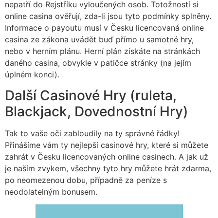
nepatří do Rejstříku vyloučených osob. Totožností si
online casina ověřují, zda-li jsou tyto podmínky splněny.
Informace o payoutu musí v Česku licencovaná online
casina ze zákona uvádět buď přímo u samotné hry,
nebo v herním plánu. Herní plán získáte na stránkách
daného casina, obvykle v patičce stránky (na jejím
úplném konci).
Další Casinové Hry (ruleta,
Blackjack, Dovednostní Hry)
Tak to vaše oči zabloudily na ty správné řádky!
Přinášíme vám ty nejlepší casinové hry, které si můžete
zahrát v Česku licencovaných online casinech. A jak už
je naším zvykem, všechny tyto hry můžete hrát zdarma,
po neomezenou dobu, případně za peníze s
neodolatelným bonusem.