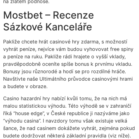
na zlatém podnose.
Mostbet – Recenze
Sázkové Kanceláře
Pakliže chcete hrát casinové hry zdarma, s možností
vyhrát peníze, nejvíce vám budou vyhovovat free spiny
a peníze na ruku. Pakliže rádi hrajete o vyšší vklady,
pravděpodobně oceníte spíše bonus k prvnímu vkladu.
Bonusy jsou různorodé a hodí se pro rozdílné hráče.
Navštivte naše Ultimátního průvodce casinovými hrami
a budete v obraze.
Casino hazardní hry nabízí kvůli tomu, že na nich má
malou statistickou výhodu. Této výhodě se v zahraničí
říká “house edge”, v České republice ji nazýváme jako
“výhodu casina”. I navzdory tomu však existuje velká
šance, že nad casinem dokážete vyhrát, zejména pokud
budete dodržovat některá základní pravidla (viz níže).