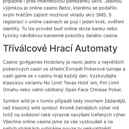
případně i přes internetovou peněženku Skrill. Jedinou
výjimkou je online casino Betor, kterému se podařilo
svým hráčům zajistit možnost vkladu skrz SMS. S
registrací v online casinech se pojí i jeden krok, ověření
identity. Tu lze provést buď online skrze banku nebo
fyzicky návštěvou kamenné pobočky daného casina.
Tříválcové Hrací Automaty
Casino go4games Hodolany je navíc jedno z největších
pokerových casin ve střední Evropě! Pokerové turnaje a
cash game se v casinu hrají každý den. Vyzkoušejte
klasickou variantu No Limit Texas Hold´em, Pot Limit
Omahu nebo velmi oblíbený Open Face Chinese Poker.
Symbol wild je v tomto případě tedy mnohem žádanější,
než klasický wild symbol. Kromě četnějších výher má
totiž na svědomí také výrazné navýšení trefených výher.
Všechna online casina jsme za vás vyzkoušeli a na
našich stránkách vybíráme pouze ty nejkvalitnější,