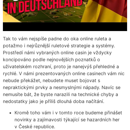
Tak to vám nejspíše padne do oka online ruleta a
potažmo i nejrůznější ruletové strategie a systémy.
Prostředí námi vybraných online casin je vždycky
koncipováno podle nejnovějších poznatků o
uživatelském rozhraní, proto je nanejvýš přehledné a
rychlé. V námi prezentovaných online casinech vám nic
nebude překážet, nebudete muset bojovat s
nepraktickými prvky a nesmyslnými nápady. Navíc se
nemusíte bát, že byste narazili na technické chyby a
nedostatky jako je příliš dlouhá doba načítání.
Kromě toho vám i v tomto roce budeme přinášet
novinky a zajímavosti týkající se hazardních her
v České republice.