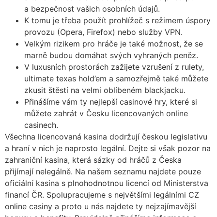
a bezpečnost vašich osobních údajů.
K tomu je třeba použít prohlížeč s režimem úspory
provozu (Opera, Firefox) nebo služby VPN.
Velkým rizikem pro hráče je také možnost, že se
marně budou domáhat svých vyhraných peněz.
V luxusních prostorách zažijete vzrušení z rulety,
ultimate texas hold’em a samozřejmě také můžete
zkusit štěstí na velmi oblíbeném blackjacku.
Přinášíme vám ty nejlepší casinové hry, které si
můžete zahrát v Česku licencovaných online
casinech.
Všechna licencovaná kasina dodržují českou legislativu
a hraní v nich je naprosto legální. Dejte si však pozor na
zahraniční kasina, která sázky od hráčů z Česka
přijímají nelegálně. Na našem seznamu najdete pouze
oficiální kasina s plnohodnotnou licencí od Ministerstva
financí ČR. Spolupracujeme s největšími legálními CZ
online casiny a proto u nás najdete ty nejzajímavější