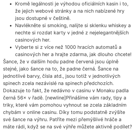
Kromě legálnosti je výhodou oficiálních kasin i to,
že jejich webové stránky a na nich nabízené hry
jsou dostupné v češtině.
Navlékněte si smoking, nalijte si sklenku whiskey a
nechte si rozdat karty v jedné z nejelegantnějších
casinových her.
Vyberte si z více než 1000 hracích automatů a
casinových her a hrajte zdarma, jak dlouho chcete!
Šance, že v dalším hodu padne červená jsou úplně
stejné, jako šance na to, že padne černá. Šance na
jednotlivé barvy, čísla atd., jsou totiž v jednotlivých
spinech zcela nezávislé na spinech předchozích.
Dokazuje to fakt, že nedávno v casinu v Monaku padla
černá 56× v řadě. [newline]Přinášíme vám rady, tipy a
triky, které vám pomohou vyhnout se zcela základním
chybám v online casinu. Díky tomu podstatně zvýšíte
své šance na výhru. Patříte mezi přemýšlivé hráče a
máte rádi, když se na své výhře můžete aktivně podílet?