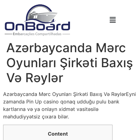
Azərbaycanda Mərc
Oyunları Şirkəti Baxış
Və Rəylər
Azərbaycanda Mərc Oyunları Şirkəti Baxış Və Rəylər
Eyni
zamanda Pin Up casino qonaq udduğu pulu bank
kartlarına və ya onlayn xidmət vasitəsilə
məhdudiyyətsiz çıxara bilər.
Content