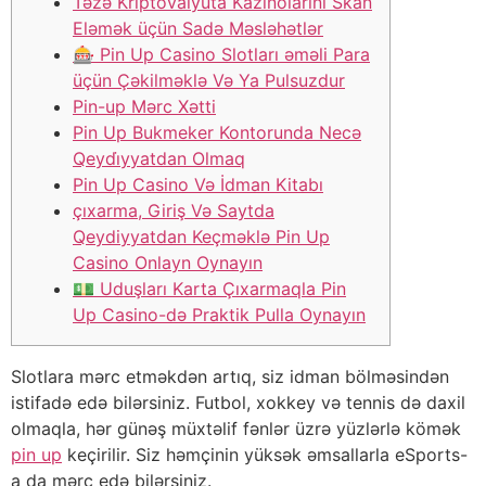
Təzə Kriptovalyuta Kazinolarını Skan
Eləmək üçün Sadə Məsləhətlər
🎰 Pin Up Casino Slotları əməli Para
üçün Çəkilməklə Və Ya Pulsuzdur
Pin-up Mərc Xətti
Pin Up Bukmeker Kontorunda Necə
Qeydi̇yyatdan Olmaq
Pin Up Casino Və İdman Kitabı
çıxarma, Giriş Və Saytda
Qeydiyyatdan Keçməklə Pin Up
Casino Onlayn Oynayın
💵 Uduşları Karta Çıxarmaqla Pin
Up Casino-də Praktik Pulla Oynayın
Slotlara mərc etməkdən artıq, siz idman bölməsindən
istifadə edə bilərsiniz. Futbol, xokkey və tennis də daxil
olmaqla, hər günəş müxtəlif fənlər üzrə yüzlərlə kömək
pin up
keçirilir. Siz həmçinin yüksək əmsallarla eSports-
a da mərc edə bilərsiniz.