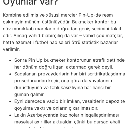
Oyunlar Var?
Kombinə edilmiş və xüsusi mərclər Pin-Up-də rəsm
çəkməyin mühüm üstünlüyüdür. Bukmeker kontor bu
növ mürəkkəb mərclərin doğrudan geniş seçimini təklif
edir. Ancaq vahid biabırçılıq da var – vahid çox matçlar,
hətta əzəmətli futbol hadisələri ötrü statistik bazarlar
verilmir.
Sonra Pin Up bukmeker kontorunun ətraflı xəttində
hər dönüm doğru liqanı axtarmaq gərək deyil.
Sadalanan provayderlərin hər biri sertifikatlaşdırma
prosedurundan keçir, ona görə də yuvalarının
dürüstlüyünə və təhlükəsizliyinə hər hansı bir
güman qalmır.
Eyni dərəcədə vacib bir imkan, vəsaitlərin depozitə
qoyulma vaxtı və onların çıxarılmasıdır.
Lakin Azərbaycanda kazinoların leqallaşdırılması
məsələsi axir illər aktualdır, çünki bu qurşaq əhali