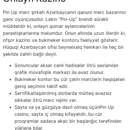
Pin Up mərc şirkəti Azərbaycanın qanuni mərc bazarının
gənc oyunçusudur. Lakin “Pin-Up” brendi sürəkli
müddətdir ki, onlayn qumar əyləncələrinin
pərəstişkarlarına məlumdur. Onun altında uzun illərdir ki,
ofşor kazino və bukmeker kontoru fəaliyyət göstərir.
Hüquqi Azərbaycan ofisi beynəlxalq həmkarı ilə heç bir
şəkildə zahiri bağlı deyil.
Sonuncular əksər canlı hadisələr ötrü saxlanılan
qrafik müvafiqlik mərkəzi ilə əvəz olunur.
Bukmeker kontor bu cür çətin mərclərin həqiqətən
geniş seçimini təklif edir.
Sertifikatlaşdırılmış slotlarda mütləq əvəzsiz
sikkələr ötrü mərc rejimi var.
Sayta və ya güzgüyə daxil olmaq üçünPin Up
casino, sayta iç olmaq kifayətdir, bu cür
proqramlar sadəcə əkəc bir başlanğıc tərəfindən
yüklənə bilər.