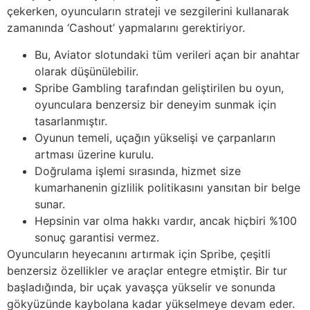
çekerken, oyuncuların strateji ve sezgilerini kullanarak
zamanında ‘Cashout’ yapmalarını gerektiriyor.
Bu, Aviator slotundaki tüm verileri açan bir anahtar
olarak düşünülebilir.
Spribe Gambling tarafından geliştirilen bu oyun,
oyunculara benzersiz bir deneyim sunmak için
tasarlanmıştır.
Oyunun temeli, uçağın yükselişi ve çarpanların
artması üzerine kurulu.
Doğrulama işlemi sırasında, hizmet size
kumarhanenin gizlilik politikasını yansıtan bir belge
sunar.
Hepsinin var olma hakkı vardır, ancak hiçbiri %100
sonuç garantisi vermez.
Oyuncuların heyecanını artırmak için Spribe, çeşitli
benzersiz özellikler ve araçlar entegre etmiştir. Bir tur
başladığında, bir uçak yavaşça yükselir ve sonunda
gökyüzünde kaybolana kadar yükselmeye devam eder.