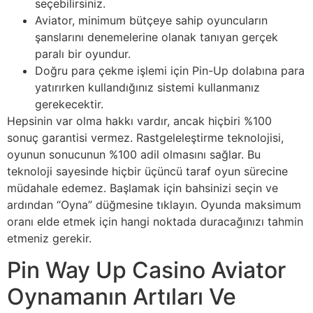
seçebilirsiniz.
Aviator, minimum bütçeye sahip oyuncuların
şanslarını denemelerine olanak tanıyan gerçek
paralı bir oyundur.
Doğru para çekme işlemi için Pin-Up dolabına para
yatırırken kullandığınız sistemi kullanmanız
gerekecektir.
Hepsinin var olma hakkı vardır, ancak hiçbiri %100
sonuç garantisi vermez. Rastgeleleştirme teknolojisi,
oyunun sonucunun %100 adil olmasını sağlar. Bu
teknoloji sayesinde hiçbir üçüncü taraf oyun sürecine
müdahale edemez. Başlamak için bahsinizi seçin ve
ardından “Oyna” düğmesine tıklayın. Oyunda maksimum
oranı elde etmek için hangi noktada duracağınızı tahmin
etmeniz gerekir.
Pin Way Up Casino Aviator
Oynamanın Artıları Ve