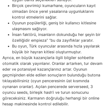
Birçok çevrimiçi kumarhane, oyuncuların kayıt
olmadan önce yerel yasalarına uygunluklarını
kontrol etmelerini sağlar.
Oyunun popülerliği, geniş bir kullanıcı kitlesine
ulaşmasını sağlıyor.
İnsan faktörü, insanların dokunduğu her şeyin bir
özelliğidir empieza” “bu da zayıflıklar yaratır.
Bu oyun, Türk oyuncular arasında hızla yayılarak
büyük bir hayran kitlesi oluşturmuştur.
Ayrıca, en büyük kazançlarla ilgili bilgiler sohbette
otomatik olarak yayınlanır. Oranlar artarken, tur devam
eder ve potansiyel kazançlarınız artar. Oyunun
geçmişinden elde edilen sonuçların bulunduğu butona
tıklayabilirsiniz (oyun penceresinin üst kısmında
oynanan oranlar). Açılan pencerede serverseed, 3
oyuncu seeds, birleşik hash’i ve turun sonucunu
göreceksiniz. Karmanın doğruluğu herhangi bir online
hesap makinesinde kontrol edilebilir.