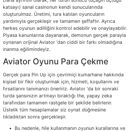
katsayı) sanal casinonun kendi sunucularında
oluşturulmaz. Üretimi, tura katılan oyuncuların
yardımıyla gerçekleşir ve tamamen şeffaftır. Ayrıca
herkes oyunun adilliğini kontrol edebilir ve onaylayabilir.
Piyasa kanunlarına dayanarak, demonun gerçek parayla
oynanan orijinal Aviator ‘dan ciddi bir farkı olmadığına
inanma eğilimindeyiz.
Aviator Oyunu Para Çekme
Gerçek para Pin Up için çevrimiçi kumarhane hakkında
kişisel bir fikir oluşturmak için, hizmeti, koşullarını ve
fırsatlarını tanımanızı öneririz. Aviator ‘da bir sonraki
turda şansınızın artmayı bıraktığı the, yapay zeka
tarafından tamamen rastgele bir şekilde belirlenir.
Üstelik tüm hesaplamalar siz oynat düğmesine
tıkladıktan sonra gerçekleşir.
Bu nedenle, hile kullanmanın oyunun kurallarına ve