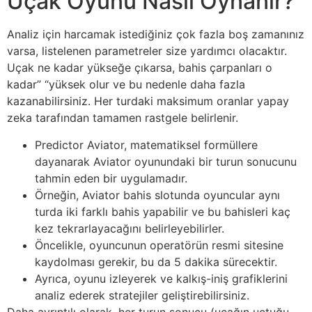
Uçak Oyunu Nasıl Oynanır?
Analiz için harcamak istediğiniz çok fazla boş zamanınız
varsa, listelenen parametreler size yardımcı olacaktır.
Uçak ne kadar yükseğe çıkarsa, bahis çarpanları o
kadar” “yüksek olur ve bu nedenle daha fazla
kazanabilirsiniz. Her turdaki maksimum oranlar yapay
zeka tarafından tamamen rastgele belirlenir.
Predictor Aviator, matematiksel formüllere
dayanarak Aviator oyunundaki bir turun sonucunu
tahmin eden bir uygulamadır.
Örneğin, Aviator bahis slotunda oyuncular aynı
turda iki farklı bahis yapabilir ve bu bahisleri kaç
kez tekrarlayacağını belirleyebilirler.
Öncelikle, oyuncunun operatörün resmi sitesine
kaydolması gerekir, bu da 5 dakika sürecektir.
Ayrıca, oyunu izleyerek ve kalkış-iniş grafiklerini
analiz ederek stratejiler geliştirebilirsiniz.
Daha ayrıntılı olarak, her turun sonucu (uçağın uçtuğu