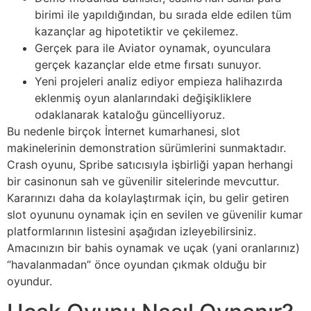
birimi ile yapıldığından, bu sırada elde edilen tüm
kazançlar ag hipotetiktir ve çekilemez.
Gerçek para ile Aviator oynamak, oyunculara
gerçek kazançlar elde etme fırsatı sunuyor.
Yeni projeleri analiz ediyor empieza halihazırda
eklenmiş oyun alanlarındaki değişikliklere
odaklanarak kataloğu güncelliyoruz.
Bu nedenle birçok İnternet kumarhanesi, slot
makinelerinin demonstration sürümlerini sunmaktadır.
Crash oyunu, Spribe satıcısıyla işbirliği yapan herhangi
bir casinonun sah ve güvenilir sitelerinde mevcuttur.
Kararınızı daha da kolaylaştırmak için, bu gelir getiren
slot oyununu oynamak için en sevilen ve güvenilir kumar
platformlarının listesini aşağıdan izleyebilirsiniz.
Amacınızın bir bahis oynamak ve uçak (yani oranlarınız)
“havalanmadan” önce oyundan çıkmak olduğu bir
oyundur.