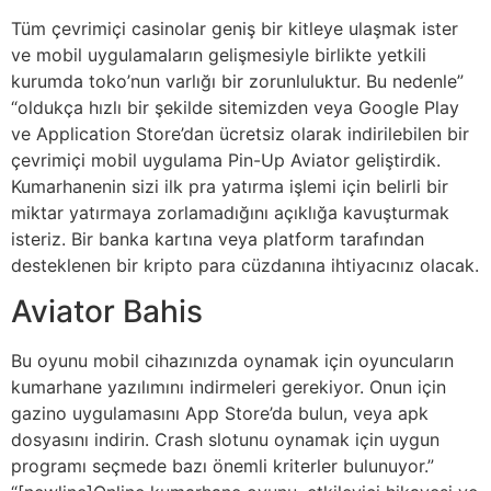
Tüm çevrimiçi casinolar geniş bir kitleye ulaşmak ister
ve mobil uygulamaların gelişmesiyle birlikte yetkili
kurumda toko’nun varlığı bir zorunluluktur. Bu nedenle”
“oldukça hızlı bir şekilde sitemizden veya Google Play
ve Application Store’dan ücretsiz olarak indirilebilen bir
çevrimiçi mobil uygulama Pin-Up Aviator geliştirdik.
Kumarhanenin sizi ilk pra yatırma işlemi için belirli bir
miktar yatırmaya zorlamadığını açıklığa kavuşturmak
isteriz. Bir banka kartına veya platform tarafından
desteklenen bir kripto para cüzdanına ihtiyacınız olacak.
Aviator Bahis
Bu oyunu mobil cihazınızda oynamak için oyuncuların
kumarhane yazılımını indirmeleri gerekiyor. Onun için
gazino uygulamasını App Store’da bulun, veya apk
dosyasını indirin. Crash slotunu oynamak için uygun
programı seçmede bazı önemli kriterler bulunuyor.”