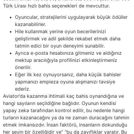
Türk Lirası hızlı bahis seçenekleri de mevcuttur.
Oyuncular, stratejilerini uygulayarak büyük ödüller
kazanabilirler.
Hile kullanmak yerine oyun becerilerinizi
geliştirmek ve adil şekilde rekabet etmek daha
tatmin edici bir oyun deneyimi sunabilir.
Ayrıca e-posta hesabınıza gitmeniz ve aldığınız
mektup aracılığıyla profilinizi etkinleştirmeniz
önerilir.
Eğer ilk kez oynuyorsanız, daha küçük bahisler
yapmanızı empieza oyuna alışmanızı tavsiye
ederiz.
Aviator’da kazanma ihtimali kaç bahis oynandığına ve
hangi sayıların seçildiğine bağlıdır. Oyunun kendisi
yapay zeka tarafından kontrol edilir, bu nedenle hangi
turların kazanacağını ya da ne zaman duracağını tahmin
etmek imkansızdır. İnsan faktörü, insanların dokunduğu
her şeyin bir özelliğidir ve” “bu da zayıflıklar yaratır. Bu