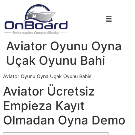
Aviator Oyunu Oyna
Uçak Oyunu Bahi
Aviator Oyunu Oyna Uçak Oyunu Bahis
Aviator Ücretsiz
Empieza Kayıt
Olmadan Oyna Demo