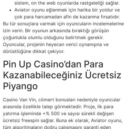
sistem, on the web oyunlarda rastgeleliği sağlar.
Aviator oyunu eğlenmek için harika bir yoldur ve
çok para harcamadan afin de kazanma fırsatıdır.
Bu tür sonuçlara varmak için oyuncuların incelemelerine
izin verin. Bir oyunun arkasında bıraktığı görüşün
çoğunlukla olumlu olduğunu belirtmek gerekir.
Oyuncular, projenin heyecan verici oynanışına ve
dürüstlüğüne dikkat çekiyor.
Pin Up Casino’dan Para
Kazanabileceğiniz Ücretsiz
Piyango
Casino Van Vin, cömert bonusları nedeniyle oyuncular
arasında özellikle talep görmektedir. Proje, ilk para
yatırma işleminde +% 500 ve sayısı sürekli değişen
ücretsiz freespin sağlar. Buna ek olarak, Aviator oyunu,
tüm algoritmaların doğru çalışmasını garanti eden