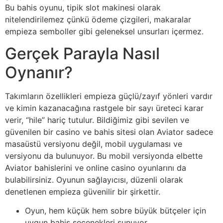
Bu bahis oyunu, tipik slot makinesi olarak
nitelendirilemez çünkü ödeme çizgileri, makaralar
empieza semboller gibi geleneksel unsurları içermez.
Gerçek Parayla Nasıl
Oynanır?
Takımların özellikleri empieza güçlü/zayıf yönleri vardır
ve kimin kazanacağına rastgele bir sayı üreteci karar
verir, “hile” hariç tutulur. Bildiğimiz gibi sevilen ve
güvenilen bir casino ve bahis sitesi olan Aviator sadece
masaüstü versiyonu değil, mobil uygulaması ve
versiyonu da bulunuyor. Bu mobil versiyonda elbette
Aviator bahislerini ve online casino oyunlarını da
bulabilirsiniz. Oyunun sağlayıcısı, düzenli olarak
denetlenen empieza güvenilir bir şirkettir.
Oyun, hem küçük hem sobre büyük bütçeler için
uygun bahis seçenekleri sunuyor.