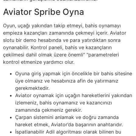
Aviator Spribe Oyna
Oyun, uçağı yakından takip etmeyi, bahis oynamayı
empieza kazançları zamanında çekmeyi içerir. Aviator
slotu bir demo hesabında ve para yatırdıktan sonra
oynanabilir. Kontrol paneli, bahis ve kazançların
çekilmesi dahil olmak üzere önemli” “parametreleri
kontrol etmenize yardımcı olur.
Oyuna giriş yapmak için öncelikle bir bahis sitesine
üye olmanız ve hesabınıza afin de yatırmanız
gerekmektedir.
Aviator oynamak için uçağın hareketlerini yakından
izlemeniz, bahis oynamanız ve kazancınızı
zamanında çekmeniz gerekir.
Çarpan sistemini anlamak ve doğru zamanda
hareket etmek, Aviator’da başarının anahtarıdır.
İspatlanabilir Adil algoritması olarak bilinen bu