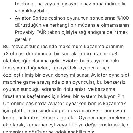
telefonlarına veya bilgisayar cihazlarına indirebilir
ve yükleyebilir.
Aviator Spribe casinos oyununun sonuçlarına %100
dürüstlüğün ve herhangi bir müdahale olmamasının
Provably FAİR teknolojisiyle sağlandığını belirtmek
gerekir.
Bu, mevcut tur sırasında maksimum kazanma oranının
x3 olması durumunda, bir sonraki turun oranının x8
olabileceği anlamına gelir. Aviator bahis oyunundaki
fonksiyon düğmeleri, Türkiye’deki oyuncular için
özelleştirilmiş bir oyun deneyimi sunar. Aviator oyna slot
machine game arayışında olan oyuncular, bu benzersiz
oyunun sunduğu adrenalin dolu anları ve kazanma
fırsatlarını keşfetmek için ideal bir system buluyor. Pin
Up online casino’da Aviator oynarken bonus kazanmak
için platformun sunduğu promosyonları ve promosyon
kodlarını kontrol etmeniz gerekir. Oyuncu incelemelerine
ek olarak, kumarhaneyi veya titlo’yu değerlendirmek için
uzmanların görüşlerine odaklanabilirsiniz.