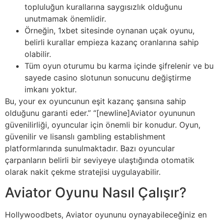
topluluğun kurallarına saygısızlık olduğunu
unutmamak önemlidir.
Örneğin, 1xbet sitesinde oynanan uçak oyunu,
belirli kurallar empieza kazanç oranlarına sahip
olabilir.
Tüm oyun oturumu bu karma içinde şifrelenir ve bu
sayede casino slotunun sonucunu değiştirme
imkanı yoktur.
Bu, your ex oyuncunun eşit kazanç şansına sahip
olduğunu garanti eder.” “[newline]Aviator oyununun
güvenilirliği, oyuncular için önemli bir konudur. Oyun,
güvenilir ve lisanslı gambling establishment
platformlarında sunulmaktadır. Bazı oyuncular
çarpanların belirli bir seviyeye ulaştığında otomatik
olarak nakit çekme stratejisi uygulayabilir.
Aviator Oyunu Nasıl Çalışır?
Hollywoodbets, Aviator oyununu oynayabileceğiniz en