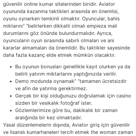
güvenilir online kumar sitelerinden biridir. Aviator
oyununda kazanma taktikleri arasında en önemlisi,
oyunu oynarken temkinli olmaktır. Oyuncular, bahis
miktarını” “belirlerken dikkatli olmalı empieza mali
durumlarını göz önünde bulundurmalıdır. Ayrıca,
oyuncuların oyun sırasında sabırlı olmaları ve ani
kararlar almamaları da önemlidir. Bu taktikler sayesinde
daha fazla kazanç elde etmek mümkün olacaktır.
Bu oyunun bonusları genellikle kayıt olurken ya da
belirli yatırım miktarlarını yaptığınızda verilir.
Demo modunda oynamak” “tamamen ücretsizdir
ve afin de yatırma gerektirmez.
Gerçek bir kişi olduğunuzu doğrulamak için casino
sizden bir vesikalık fotoğraf ister.
Gözlemlerimize göre bu, dakikalık bir zaman
aralığında bir kez olmaktadır.
Yasal düzenlemelerin dışında, Aviator giriş için güvenilir
ve lisanslı kumarhaneleri tercih etmek the woman zaman