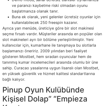
ve paranızı kaybetme riski olmadan oyunu
başlatmanıza olanak tanır.
Buna ek olarak, yeni gelenler ücretsiz oyunlar için
kullanılabilecek 250 freespin kazanır.
Ayrıca yan menüde, üreticiye göre bir slot makinesi
seçme fırsatı vardır. Müşteriler arasında en popüler olan
slot makineleri ayrı bir bölüme yerleştirilmiştir. Yeni
kullanıcılar için, kumarhane ile tanışmaya bu slotlarla
başlamanızı öneririz. 2009 yılından beri faaliyet
gösteren Mostbet, hem sıradan oyuncular hem de
tanınmış kumar incelemecileri arasında olumlu bir üne
sahip. Curacao yasalarına uygun lisanslı olan Mostbet,
en yüksek güvenlik ve hizmet kalitesi standartlarına
bağlı kalıyor.
Pinup Oyun Kulübünde
Kişisel Dolap” “Empieza