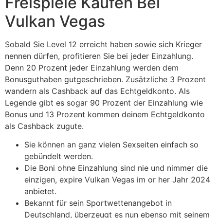
Freispiele Kaufen Bei
Vulkan Vegas
Sobald Sie Level 12 erreicht haben sowie sich Krieger
nennen dürfen, profitieren Sie bei jeder Einzahlung.
Denn 20 Prozent jeder Einzahlung werden dem
Bonusguthaben gutgeschrieben. Zusätzliche 3 Prozent
wandern als Cashback auf das Echtgeldkonto. Als
Legende gibt es sogar 90 Prozent der Einzahlung wie
Bonus und 13 Prozent kommen deinem Echtgeldkonto
als Cashback zugute.
Sie können an ganz vielen Sexseiten einfach so
gebündelt werden.
Die Boni ohne Einzahlung sind nie und nimmer die
einzigen, expire Vulkan Vegas im or her Jahr 2024
anbietet.
Bekannt für sein Sportwettenangebot in
Deutschland, überzeugt es nun ebenso mit seinem