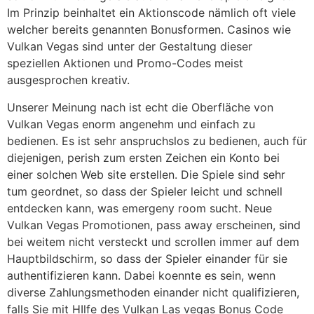
Im Prinzip beinhaltet ein Aktionscode nämlich oft viele
welcher bereits genannten Bonusformen. Casinos wie
Vulkan Vegas sind unter der Gestaltung dieser
speziellen Aktionen und Promo-Codes meist
ausgesprochen kreativ.
Unserer Meinung nach ist echt die Oberfläche von
Vulkan Vegas enorm angenehm und einfach zu
bedienen. Es ist sehr anspruchslos zu bedienen, auch für
diejenigen, perish zum ersten Zeichen ein Konto bei
einer solchen Web site erstellen. Die Spiele sind sehr
tum geordnet, so dass der Spieler leicht und schnell
entdecken kann, was emergeny room sucht. Neue
Vulkan Vegas Promotionen, pass away erscheinen, sind
bei weitem nicht versteckt und scrollen immer auf dem
Hauptbildschirm, so dass der Spieler einander für sie
authentifizieren kann. Dabei koennte es sein, wenn
diverse Zahlungsmethoden einander nicht qualifizieren,
falls Sie mit HIlfe des Vulkan Las vegas Bonus Code