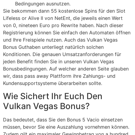
Bedingungen ausnutzen.
Sie bekommen dann 55 kostenlose Spins für den Slot
Lifeless or Alive II von NetEnt, die jeweils einen Wert
von 0, nineteen Euro pro Rewrite haben. Nach dieser
Registrierung können Sie einfach den Automaten öffnen
und Ihre Freispiele nutzen. Auch das Vulkan Vegas
Bonus Guthaben unterliegt natürlich solchen
Konditionen. Die genauen Umsatzanforderungen für
jeden Benefit finden Sie in unseren Vulkan Vegas
Bonusbedingungen. Auf welcher anderen Seite glauben
wir, dass pass away Plattform ihre Zahlungs- und
Kundensupportsysteme überarbeiten sollte.
Wie Sichert Ihr Euch Den
Vulkan Vegas Bonus?
Das bedeutet, dass Sie den Bonus 5 Vacio einsetzen
müssen, bevor Sie eine Auszahlung vornehmen können.
Zudem gilt ein maximaler Gewinnbetrag von a hundred