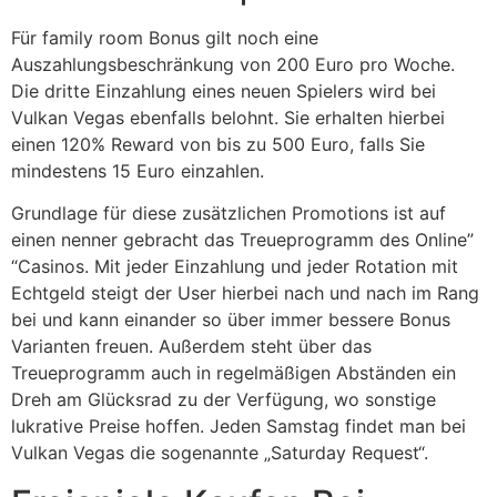
Für family room Bonus gilt noch eine
Auszahlungsbeschränkung von 200 Euro pro Woche.
Die dritte Einzahlung eines neuen Spielers wird bei
Vulkan Vegas ebenfalls belohnt. Sie erhalten hierbei
einen 120% Reward von bis zu 500 Euro, falls Sie
mindestens 15 Euro einzahlen.
Grundlage für diese zusätzlichen Promotions ist auf
einen nenner gebracht das Treueprogramm des Online”
“Casinos. Mit jeder Einzahlung und jeder Rotation mit
Echtgeld steigt der User hierbei nach und nach im Rang
bei und kann einander so über immer bessere Bonus
Varianten freuen. Außerdem steht über das
Treueprogramm auch in regelmäßigen Abständen ein
Dreh am Glücksrad zu der Verfügung, wo sonstige
lukrative Preise hoffen. Jeden Samstag findet man bei
Vulkan Vegas die sogenannte „Saturday Request“.