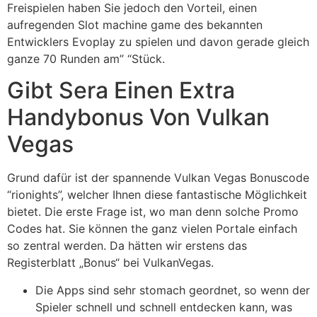
Freispielen haben Sie jedoch den Vorteil, einen
aufregenden Slot machine game des bekannten
Entwicklers Evoplay zu spielen und davon gerade gleich
ganze 70 Runden am” “Stück.
Gibt Sera Einen Extra
Handybonus Von Vulkan
Vegas
Grund dafür ist der spannende Vulkan Vegas Bonuscode
“rionights”, welcher Ihnen diese fantastische Möglichkeit
bietet. Die erste Frage ist, wo man denn solche Promo
Codes hat. Sie können the ganz vielen Portale einfach
so zentral werden. Da hätten wir erstens das
Registerblatt „Bonus“ bei VulkanVegas.
Die Apps sind sehr stomach geordnet, so wenn der
Spieler schnell und schnell entdecken kann, was