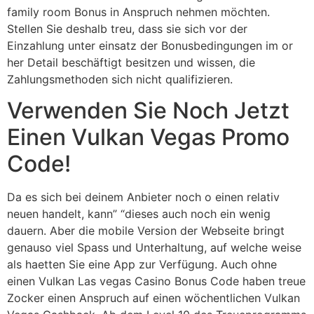
family room Bonus in Anspruch nehmen möchten.
Stellen Sie deshalb treu, dass sie sich vor der
Einzahlung unter einsatz der Bonusbedingungen im or
her Detail beschäftigt besitzen und wissen, die
Zahlungsmethoden sich nicht qualifizieren.
Verwenden Sie Noch Jetzt
Einen Vulkan Vegas Promo
Code!
Da es sich bei deinem Anbieter noch o einen relativ
neuen handelt, kann” “dieses auch noch ein wenig
dauern. Aber die mobile Version der Webseite bringt
genauso viel Spass und Unterhaltung, auf welche weise
als haetten Sie eine App zur Verfügung. Auch ohne
einen Vulkan Las vegas Casino Bonus Code haben treue
Zocker einen Anspruch auf einen wöchentlichen Vulkan