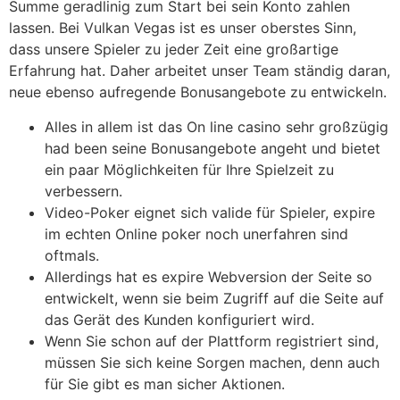
Summe geradlinig zum Start bei sein Konto zahlen
lassen. Bei Vulkan Vegas ist es unser oberstes Sinn,
dass unsere Spieler zu jeder Zeit eine großartige
Erfahrung hat. Daher arbeitet unser Team ständig daran,
neue ebenso aufregende Bonusangebote zu entwickeln.
Alles in allem ist das On line casino sehr großzügig
had been seine Bonusangebote angeht und bietet
ein paar Möglichkeiten für Ihre Spielzeit zu
verbessern.
Video-Poker eignet sich valide für Spieler, expire
im echten Online poker noch unerfahren sind
oftmals.
Allerdings hat es expire Webversion der Seite so
entwickelt, wenn sie beim Zugriff auf die Seite auf
das Gerät des Kunden konfiguriert wird.
Wenn Sie schon auf der Plattform registriert sind,
müssen Sie sich keine Sorgen machen, denn auch
für Sie gibt es man sicher Aktionen.