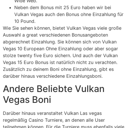
Wide Web.
Neben dem Bonus mit 25 Euro haben wir bei
Vulkan Vegas auch den Bonus ohne Einzahlung für
10 Pound.
Wie Sie sehen können, bietet Vulkan Vegas viele große
Auswahl a great verschiedenen Bonusangeboten
abgerechnet Einzahlung. Sie können sich von Vulkan
Vegas 10 European Ohne Einzahlung oder aber sogar
stolze twenty five Euro sichern. Und auch der Vulkan
Vegas 15 Euro Bonus ist natürlich nicht zu verachten.
Zusätzlich zu deinem Boni ohne Einzahlung, gibt es
darüber hinaus verschiedene Einzahlungsboni.
Andere Beliebte Vulkan
Vegas Boni
Darüber hinaus veranstaltet Vulkan Las vegas
regelmäßig Casino Turniere, an denen alle User
teilnehmen können. Für die Turniere muss ebenfalls viele