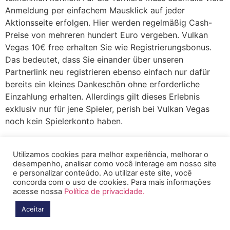
Anmeldung per einfachem Mausklick auf jeder
Aktionsseite erfolgen. Hier werden regelmäßig Cash-
Preise von mehreren hundert Euro vergeben. Vulkan
Vegas 10€ free erhalten Sie wie Registrierungsbonus.
Das bedeutet, dass Sie einander über unseren
Partnerlink neu registrieren ebenso einfach nur dafür
bereits ein kleines Dankeschön ohne erforderliche
Einzahlung erhalten. Allerdings gilt dieses Erlebnis
exklusiv nur für jene Spieler, perish bei Vulkan Vegas
noch kein Spielerkonto haben.
Leider offeriert Vulkan Vegas den Spielern nicht
expire Möglichkeit, Sportwetten über platzieren.
Utilizamos cookies para melhor experiência, melhorar o
desempenho, analisar como você interage em nosso site
Mir reichen völlig Gambling establishment
e personalizar conteúdo. Ao utilizar este site, você
Nachrichten als Email, denn ständiges Aufblitzen
concorda com o uso de cookies. Para mais informações
von eingehenden News ist für mich keinesfalls
acesse nossa
Política de privacidade.
Em que posso ajudar?
besser oder informativer.
Aceitar
Die dritte Einzahlung eines neuen Spielers wird bei
Vulkan Vegas ebenfalls belohnt.