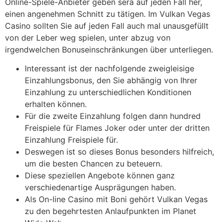
Online-Spiele-Anbieter geben sera auf jeden Fall her,
einen angenehmen Schnitt zu tätigen. Im Vulkan Vegas
Casino sollten Sie auf jeden Fall auch mal unausgefüllt
von der Leber weg spielen, unter abzug von
irgendwelchen Bonuseinschränkungen über unterliegen.
Interessant ist der nachfolgende zweigleisige
Einzahlungsbonus, den Sie abhängig von Ihrer
Einzahlung zu unterschiedlichen Konditionen
erhalten können.
Für die zweite Einzahlung folgen dann hundred
Freispiele für Flames Joker oder unter der dritten
Einzahlung Freispiele für.
Deswegen ist so dieses Bonus besonders hilfreich,
um die besten Chancen zu beteuern.
Diese speziellen Angebote können ganz
verschiedenartige Ausprägungen haben.
Als On-line Casino mit Boni gehört Vulkan Vegas
zu den begehrtesten Anlaufpunkten im Planet