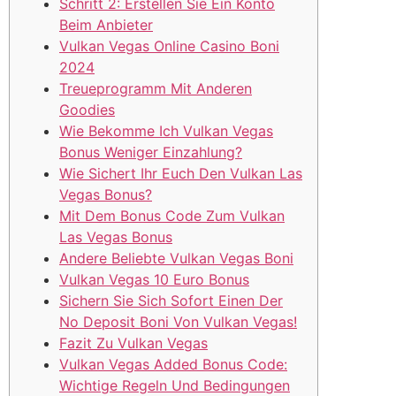
Schritt 2: Erstellen Sie Ein Konto
Beim Anbieter
Vulkan Vegas Online Casino Boni
2024
Treueprogramm Mit Anderen
Goodies
Wie Bekomme Ich Vulkan Vegas
Bonus Weniger Einzahlung?
Wie Sichert Ihr Euch Den Vulkan Las
Vegas Bonus?
Mit Dem Bonus Code Zum Vulkan
Las Vegas Bonus
Andere Beliebte Vulkan Vegas Boni
Vulkan Vegas 10 Euro Bonus
Sichern Sie Sich Sofort Einen Der
No Deposit Boni Von Vulkan Vegas!
Fazit Zu Vulkan Vegas
Vulkan Vegas Added Bonus Code:
Wichtige Regeln Und Bedingungen