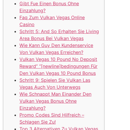
Gibt Fue Einen Bonus Ohne
Einzahlung?
Faq Zum Vulkan Vegas Online
Casino
Schritt 5: And So Erhalten Sie Living
Area Bonus Bei Vulkan Vegas
Wie Kann Guy Den Kundenservice
Von Vulkan Vegas Erreichen?
Vulkan Vegas 10 Pound No Deposit
Reward” “[newline]bedingungen Für
Den Vulkan Vegas 10 Pound Bonus
Schritt 9: Spielen Sie Vulkan Las
Vegas Auch Von Unterwegs
Wie Schnappt Man Einander Den
Vulkan Vegas Bonus Ohne
Einzahlung?
Promo Codes Sind Hilfreich –
Schlagen Sie Zu!
Top 3 Alternativen Zu Vulkan Vegas