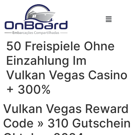
50 Freispiele Ohne
Einzahlung Im
Vulkan Vegas Casino
+ 300%
Vulkan Vegas Reward
Code » 310 Gutschein