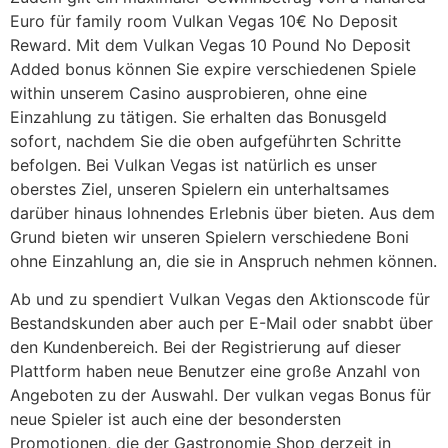
Euro für family room Vulkan Vegas 10€ No Deposit
Reward. Mit dem Vulkan Vegas 10 Pound No Deposit
Added bonus können Sie expire verschiedenen Spiele
within unserem Casino ausprobieren, ohne eine
Einzahlung zu tätigen. Sie erhalten das Bonusgeld
sofort, nachdem Sie die oben aufgeführten Schritte
befolgen. Bei Vulkan Vegas ist natürlich es unser
oberstes Ziel, unseren Spielern ein unterhaltsames
darüber hinaus lohnendes Erlebnis über bieten. Aus dem
Grund bieten wir unseren Spielern verschiedene Boni
ohne Einzahlung an, die sie in Anspruch nehmen können.
Ab und zu spendiert Vulkan Vegas den Aktionscode für
Bestandskunden aber auch per E-Mail oder snabbt über
den Kundenbereich. Bei der Registrierung auf dieser
Plattform haben neue Benutzer eine große Anzahl von
Angeboten zu der Auswahl. Der vulkan vegas Bonus für
neue Spieler ist auch eine der besondersten
Promotionen, die der Gastronomie Shop derzeit in