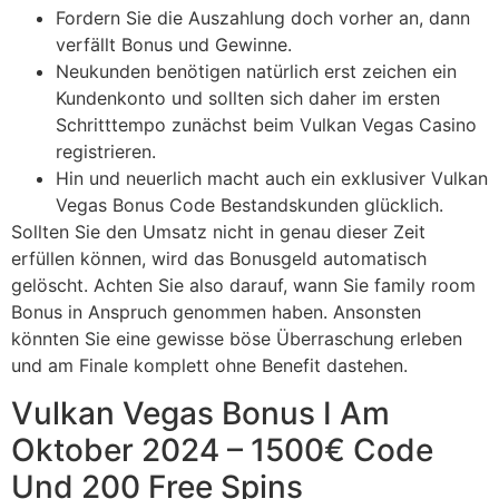
Fordern Sie die Auszahlung doch vorher an, dann
verfällt Bonus und Gewinne.
Neukunden benötigen natürlich erst zeichen ein
Kundenkonto und sollten sich daher im ersten
Schritttempo zunächst beim Vulkan Vegas Casino
registrieren.
Hin und neuerlich macht auch ein exklusiver Vulkan
Vegas Bonus Code Bestandskunden glücklich.
Sollten Sie den Umsatz nicht in genau dieser Zeit
erfüllen können, wird das Bonusgeld automatisch
gelöscht. Achten Sie also darauf, wann Sie family room
Bonus in Anspruch genommen haben. Ansonsten
könnten Sie eine gewisse böse Überraschung erleben
und am Finale komplett ohne Benefit dastehen.
Vulkan Vegas Bonus I Am
Oktober 2024 – 1500€ Code
Und 200 Free Spins