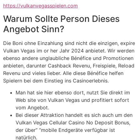
https://vulkanvegasspielen.com
Warum Sollte Person Dieses
Angebot Sinn?
Die Boni ohne Einzahlung sind nicht die einzigen, expire
Vulkan Vegas im or her Jahr 2024 anbietet. Wir werden
ebenso andere unglaubliche Bénéfice und Promotionen
anbieten, darunter Cashback Revenu, Freispiele, Reload
Revenu und vieles lieber. Alle diese Bénéfice helfen
Spielern bei dem Einstieg ins Casinoerlebnis.
Man hat sie hier ebenso dort, nutzt Sie direkt im
Web site von Vulkan Vegas und profitiert sofort
vom Angebot.
Bei dieser Attraktion handelt es sich auch um den
Vulkan Vegas Cellular Casino No Deposit Bonus,
der über” “mobile Endgeräte verfügbar ist
natürlich.