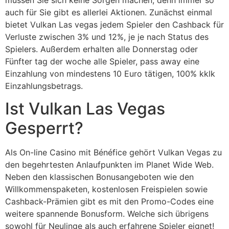
auch für Sie gibt es allerlei Aktionen. Zunächst einmal
bietet Vulkan Las vegas jedem Spieler den Cashback für
Verluste zwischen 3% und 12%, je je nach Status des
Spielers. Außerdem erhalten alle Donnerstag oder
Fünfter tag der woche alle Spieler, pass away eine
Einzahlung von mindestens 10 Euro tätigen, 100% kklk
Einzahlungsbetrags.
Ist Vulkan Las Vegas
Gesperrt?
Als On-line Casino mit Bénéfice gehört Vulkan Vegas zu
den begehrtesten Anlaufpunkten im Planet Wide Web.
Neben den klassischen Bonusangeboten wie den
Willkommenspaketen, kostenlosen Freispielen sowie
Cashback-Prämien gibt es mit den Promo-Codes eine
weitere spannende Bonusform. Welche sich übrigens
sowohl für Neulinge als auch erfahrene Spieler eignet!