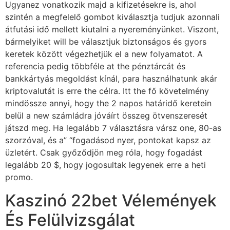
Ugyanez vonatkozik majd a kifizetésekre is, ahol
szintén a megfelelő gombot kiválasztja tudjuk azonnali
átfutási idő mellett kiutalni a nyereményünket. Viszont,
bármelyiket will be választjuk biztonságos és gyors
keretek között végezhetjük el a new folyamatot. A
referencia pedig többféle at the pénztárcát és
bankkártyás megoldást kínál, para használhatunk akár
kriptovalutát is erre the célra. Itt the fő követelmény
mindössze annyi, hogy the 2 napos határidő keretein
belül a new számládra jóváírt összeg ötvenszeresét
játszd meg. Ha legalább 7 választásra vársz one, 80-as
szorzóval, és a” “fogadásod nyer, pontokat kapsz az
üzletért. Csak győződjön meg róla, hogy fogadást
legalább 20 $, hogy jogosultak legyenek erre a heti
promo.
Kaszinó 22bet Vélemények
És Felülvizsgálat