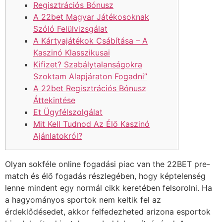
Regisztrációs Bónusz
A 22bet Magyar Játékosoknak
Szóló Felülvizsgálat
A Kártyajátékok Csábítása – A
Kaszinó Klasszikusai
Kifizet? Szabálytalanságokra
Szoktam Alapjáraton Fogadni”
A 22bet Regisztrációs Bónusz
Áttekintése
Et Ügyfélszolgálat
Mit Kell Tudnod Az Élő Kaszinó
Ajánlatokról?
Olyan sokféle online fogadási piac van the 22BET pre-
match és élő fogadás részlegében, hogy képtelenség
lenne mindent egy normál cikk keretében felsorolni. Ha
a hagyományos sportok nem keltik fel az
érdeklődésedet, akkor felfedezheted arizona esportok