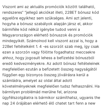
Viszont ami az aktuális promóciók között található,
rendszeres” “jellegű akciókat illeti, 22BET bónusz kód
egyelőre egyikhez sem szükséges. Ami azt jelenti,
hogyha a bónusz szabályok alapján jársz el, akkor
bármiféle kód nélkül igénybe tudod venni a
Magyarországon elérhető bónuszok és promóciók
mindegyikét. Számolnod kell viszont azzal is, hogy a
22Bet feltételként 1. 4 -es szorzót szab meg, így csak
ezen a szorzón vagy fölötte fogadhatsz meccsekre
ahhoz, hogy jogosult lehess a befizetési bónuszból
eredő kedvezményekre. Az adott bónusz feltételeinek
megfelelően ezután a befizetett összeg nagyságától
függően egy bizonyos összeg jóváírásra kerül a
számládra, amelyet az oldal által adott
követelményeknek megfelelően tudsz felhasználni. Ha
bármilyen problémád merülne fel, arizona
ügyfélszolgálatra is bármikor számíthatsz, ugyanis the
nap 24 órájában elérhető élő chatet tart fenn a new