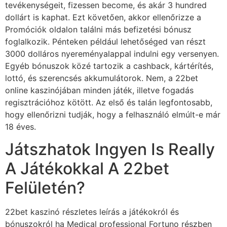
tevékenységeit, fizessen become, és akár 3 hundred
dollárt is kaphat. Ezt követően, akkor ellenőrizze a
Promóciók oldalon találni más befizetési bónusz
foglalkozik. Pénteken például lehetőséged van részt
3000 dolláros nyereményalappal indulni egy versenyen.
Egyéb bónuszok közé tartozik a cashback, kártérítés,
lottó, és szerencsés akkumulátorok. Nem, a 22bet
online kaszinójában minden játék, illetve fogadás
regisztrációhoz kötött. Az első és talán legfontosabb,
hogy ellenőrizni tudják, hogy a felhasználó elmúlt-e már
18 éves.
Játszhatok Ingyen Is Really
A Játékokkal A 22bet
Felületén?
22bet kaszinó részletes leírás a játékokról és
bónuszokról ha Medical professional Fortuno részben