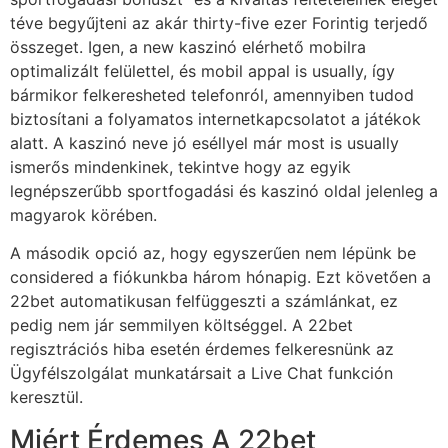
téve begyűjteni az akár thirty-five ezer Forintig terjedő
összeget. Igen, a new kaszinó elérhető mobilra
optimalizált felülettel, és mobil appal is usually, így
bármikor felkeresheted telefonról, amennyiben tudod
biztosítani a folyamatos internetkapcsolatot a játékok
alatt. A kaszinó neve jó eséllyel már most is usually
ismerős mindenkinek, tekintve hogy az egyik
legnépszerűbb sportfogadási és kaszinó oldal jelenleg a
magyarok körében.
A második opció az, hogy egyszerűen nem lépünk be
considered a fiókunkba három hónapig. Ezt követően a
22bet automatikusan felfüggeszti a számlánkat, ez
pedig nem jár semmilyen költséggel. A 22bet
regisztrációs hiba esetén érdemes felkeresnünk az
Ügyfélszolgálat munkatársait a Live Chat funkción
keresztül.
Miért Érdemes A 22bet