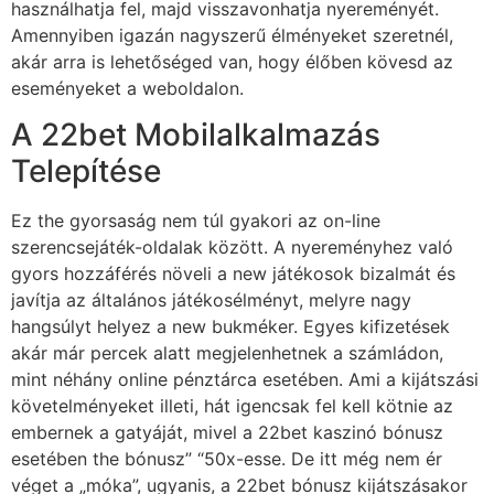
használhatja fel, majd visszavonhatja nyereményét.
Amennyiben igazán nagyszerű élményeket szeretnél,
akár arra is lehetőséged van, hogy élőben kövesd az
eseményeket a weboldalon.
A 22bet Mobilalkalmazás
Telepítése
Ez the gyorsaság nem túl gyakori az on-line
szerencsejáték-oldalak között. A nyereményhez való
gyors hozzáférés növeli a new játékosok bizalmát és
javítja az általános játékosélményt, melyre nagy
hangsúlyt helyez a new bukméker. Egyes kifizetések
akár már percek alatt megjelenhetnek a számládon,
mint néhány online pénztárca esetében. Ami a kijátszási
követelményeket illeti, hát igencsak fel kell kötnie az
embernek a gatyáját, mivel a 22bet kaszinó bónusz
esetében the bónusz” “50x-esse. De itt még nem ér
véget a „móka”, ugyanis, a 22bet bónusz kijátszásakor