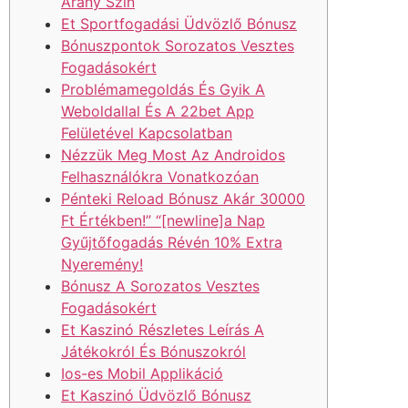
Arany Szín
Et Sportfogadási Üdvözlő Bónusz
Bónuszpontok Sorozatos Vesztes
Fogadásokért
Problémamegoldás És Gyik A
Weboldallal És A 22bet App
Felületével Kapcsolatban
Nézzük Meg Most Az Androidos
Felhasználókra Vonatkozóan
Pénteki Reload Bónusz Akár 30000
Ft Értékben!” “[newline]a Nap
Gyűjtőfogadás Révén 10% Extra
Nyeremény!
Bónusz A Sorozatos Vesztes
Fogadásokért
Et Kaszinó Részletes Leírás A
Játékokról És Bónuszokról
Ios-es Mobil Applikáció
Et Kaszinó Üdvözlő Bónusz