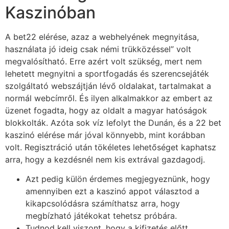
Kaszinóban
A bet22 elérése, azaz a webhelyének megnyitása,
használata jó ideig csak némi trükközéssel” volt
megvalósítható. Erre azért volt szükség, mert nem
lehetett megnyitni a sportfogadás és szerencsejáték
szolgáltató webszájtján lévő oldalakat, tartalmakat a
normál webcímről. És ilyen alkalmakkor az embert az
üzenet fogadta, hogy az oldalt a magyar hatóságok
blokkolták. Azóta sok víz lefolyt the Dunán, és a 22 bet
kaszinó elérése már jóval könnyebb, mint korábban
volt. Regisztráció után tökéletes lehetőséget kaphatsz
arra, hogy a kezdésnél nem kis extrával gazdagodj.
Azt pedig külön érdemes megjegyeznünk, hogy
amennyiben ezt a kaszinó appot választod a
kikapcsolódásra számíthatsz arra, hogy
megbízható játékokat tehetsz próbára.
Tudnod kell viszont, hogy a kifizetés előtt