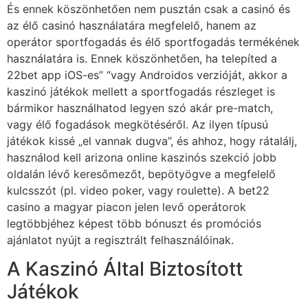
És ennek köszönhetően nem pusztán csak a casinó és
az élő casinó használatára megfelelő, hanem az
operátor sportfogadás és élő sportfogadás termékének
használatára is. Ennek köszönhetően, ha telepíted a
22bet app iOS-es” “vagy Androidos verzióját, akkor a
kaszinó játékok mellett a sportfogadás részleget is
bármikor használhatod legyen szó akár pre-match,
vagy élő fogadások megkötéséről. Az ilyen típusú
játékok kissé „el vannak dugva”, és ahhoz, hogy rátalálj,
használod kell arizona online kaszinós szekció jobb
oldalán lévő keresőmezőt, bepötyögve a megfelelő
kulcsszót (pl. video poker, vagy roulette). A bet22
casino a magyar piacon jelen levő operátorok
legtöbbjéhez képest több bónuszt és promóciós
ajánlatot nyújt a regisztrált felhasználóinak.
A Kaszinó Által Biztosított
Játékok