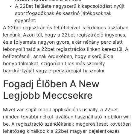
A 22Bet felülete nagyszerű kikapcsolódást nyújt
sportfogadóknak és kaszinó játékosoknak
egyaránt.
A 22bet regisztrációs feltételeivel is érdemes tisztában
lennünk. Azon túl, hogy a 22bet regisztráció ingyenes,
és a folyamata nagyon gyors, akár néhány perc alatt
lebonyolítható a 22bet regisztrációs linken keresztül. A
befizetésnél, annak érdekében, hogy elkerüljük a
bonyodalmakat, szigorúan tilos más személy
bankkártyáját vagy e-pénztárcáját használni.
Fogadj Élőben A New
Legjobb Meccsekre
Mivel van saját mobil applikáció is usually, a 22bet
minden további nélkül kiválóan használható mobilon will
be. A regisztráció szándékának megerősítését követően
lehetőség kínálkozik a 22bet magyar bejelentkezés