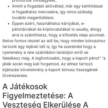
promóciók mindegyikét.
Amint a Fogadást aktiváltad, már egy kattintással
is fogadhatsz meccsekre, így nincs szükség
további megerősítésre.
Éppen ezért, használhatsz kártyákat, e-
pénztárcákat és kriptovalutákat is usually, ahogy
arra is számíthatsz, hogy a kifizetés ideje azonnali.
Illetve fontos részlet az will be, hogy minden bónuszhoz
tartozik egy lejárati idő is, így ha szeretnéd hogy a
nyeremény a new számládon landoljon erről se
feledkezz meg. A legfontosabb, hogy a kapott pénzt” “a
játék során meg kell forgatnod. Az ehhez tartozó
kijátszási követelmény a kapott bónusz összegének
ötvenszerese.
A Játékosok
Figyelmeztetése: A
Veszteség Elkerülése A