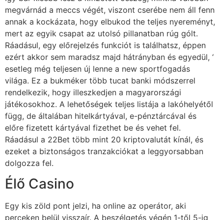
megvárnád a meccs végét, viszont cserébe nem áll fenn
annak a kockázata, hogy elbukod the teljes nyereményt,
mert az egyik csapat az utolsó pillanatban rúg gólt.
Ráadásul, egy előrejelzés funkciót is találhatsz, éppen
ezért akkor sem maradsz majd hátrányban és egyedül, ‘
esetleg még teljesen új lenne a new sportfogadás
világa. Ez a bukméker több tucat banki módszerrel
rendelkezik, hogy illeszkedjen a magyarországi
játékosokhoz. A lehetőségek teljes listája a lakóhelyétől
függ, de általában hitelkártyával, e-pénztárcával és
előre fizetett kártyával fizethet be és vehet fel.
Ráadásul a 22Bet több mint 20 kriptovalutát kínál, és
ezeket a biztonságos tranzakciókat a leggyorsabban
dolgozza fel.
Élő Casino
Egy kis zöld pont jelzi, ha online az operátor, aki
perceken belül visszaír. A beszélgetés végén 1-től 5-ig