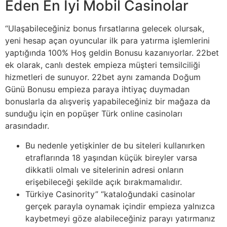
Eden En İyi Mobil Casinolar
“Ulaşabileceğiniz bonus fırsatlarına gelecek olursak,
yeni hesap açan oyuncular ilk para yatırma işlemlerini
yaptığında 100% Hoş geldin Bonusu kazanıyorlar. 22bet
ek olarak, canlı destek empieza müşteri temsilciliği
hizmetleri de sunuyor. 22bet aynı zamanda Doğum
Günü Bonusu empieza paraya ihtiyaç duymadan
bonuslarla da alışveriş yapabileceğiniz bir mağaza da
sunduğu için en popüşer Türk online casinoları
arasındadır.
Bu nedenle yetişkinler de bu siteleri kullanırken
etraflarında 18 yaşından küçük bireyler varsa
dikkatli olmalı ve sitelerinin adresi onların
erişebileceği şekilde açık bırakmamalıdır.
Türkiye Casinority” “kataloğundaki casinolar
gerçek parayla oynamak içindir empieza yalnızca
kaybetmeyi göze alabileceğiniz parayı yatırmanız