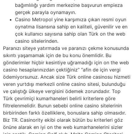
bağımlılığı yardım merkezine başvurun empieza
gerçek parayla oynamayın.
Casino Metropol yine karşımıza çıkan resmi oyun
oynatma lisansına sahip en kaliteli, güvenilir ve en
çok kullanıcı sayısına sahip olan Türk on the web
casino sitelerinden.
Paranızı siteye yatırmada ve paranızı çekme konusunda
sıkıntı yaşamamak için de bu konu önemlidir. Bu
gönderimler hiçbir kesintiye uğramadığı için on the web
casino hesaplarınızdan çektiğiniz” “afin de için vergi
ödemiyorsunuz. Ancak size Türk online casinosu hizmeti
veren yurtdışı merkezli online casino sitesi, bulunduğu
ve çalıştığı ülkeye vergisini ödemek zorundadır. Top
Türk çevrimiçi kumarhaneleri belirli kriterlere göre
filtrelenmelidir. Bunun sebebi online casino sitelerinin
birbirinden farklı özelliklere, bonuslara sahip olmasıdır.
Biz TR. Casinority ekibi olarak bütün bu kriterleri göz
önüne alarak en iyi on the web kumarhanelerini sizler