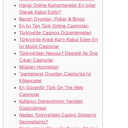
Hangi Online Kumarhaneler En Iyiler
Olarak Kabul Edilir?
Beceri Oyunları, Poker & Bingo
En Iyi Ten Türk Online Casinoları
Türkiye’de Casinos Düzenlemeleri
Türkiye’de Kredi Kartı Kabul Eden En
İyi Mobil Casinolar
Türkiye’deki Neosurf Desteği Ile Öne
Çıkan Casinolar
Müşteri Hizmetleri
“gametwist Oyunları Casino’da Iyi
Eğlenceler
En Güvenilir Türk On The Web
Casinolar
Kullanıcı Deneyiminin Yeniden
Düşünülmesi
Neden Türkiye’deki Casino Sitelerini
Seçmelisiniz?