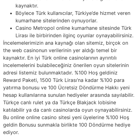
kaynaktır.
Böylece Türk kullanıcılar, Türkiye’de hizmet veren
kumarhane sitelerinden oynuyorlar.
Casino Metropol online kumarhane sitesinde Türk
Lirası ile birbirinden ilginç oyunlar oynayabilirsiniz.
İncelemelerimizin ana kaynağı olan sitemiz, birçok on
the web casinonun verilerinin yer aldığı temel bir
kaynaktır. En iyi Türk online casinolarının ayrıntılı
incelemelerini bulabileceğiniz önerilen oyun sitelerinin
adresi listemiz bulunmaktadır. %100 Hoş geldiniz
Reward Paketi, 1500 Türk Lirası’na kadar %100 para
yatırma bonusu ve 100 Ücretsiz Döndürme Hakkı yeni
hesap kullanılarına sunulan hediyeler arasında sayılabilir.
Türkçe canlı rulet ya da Türkçe Blakjack lobisine
katılabilir ya da canlı casinolarda oyun oynayabilirsiniz.
Bu online online casino sitesi yeni üyelerine %100 Hoş
geldin Bonusu sunmakla birlikte 100 Döndürme hediye
ediyor.