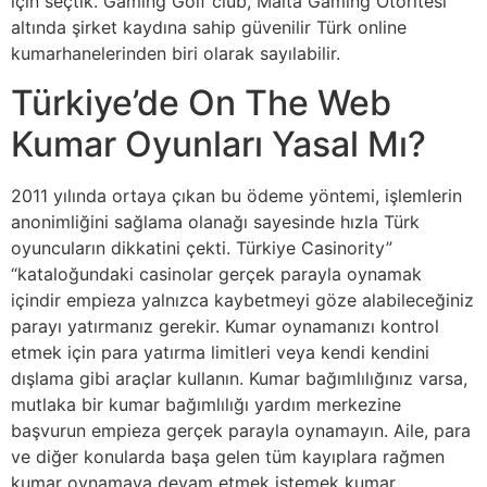
için seçtik. Gaming Golf club, Malta Gaming Otoritesi
altında şirket kaydına sahip güvenilir Türk online
kumarhanelerinden biri olarak sayılabilir.
Türkiye’de On The Web
Kumar Oyunları Yasal Mı?
2011 yılında ortaya çıkan bu ödeme yöntemi, işlemlerin
anonimliğini sağlama olanağı sayesinde hızla Türk
oyuncuların dikkatini çekti. Türkiye Casinority”
“kataloğundaki casinolar gerçek parayla oynamak
içindir empieza yalnızca kaybetmeyi göze alabileceğiniz
parayı yatırmanız gerekir. Kumar oynamanızı kontrol
etmek için para yatırma limitleri veya kendi kendini
dışlama gibi araçlar kullanın. Kumar bağımlılığınız varsa,
mutlaka bir kumar bağımlılığı yardım merkezine
başvurun empieza gerçek parayla oynamayın. Aile, para
ve diğer konularda başa gelen tüm kayıplara rağmen
kumar oynamaya devam etmek istemek kumar