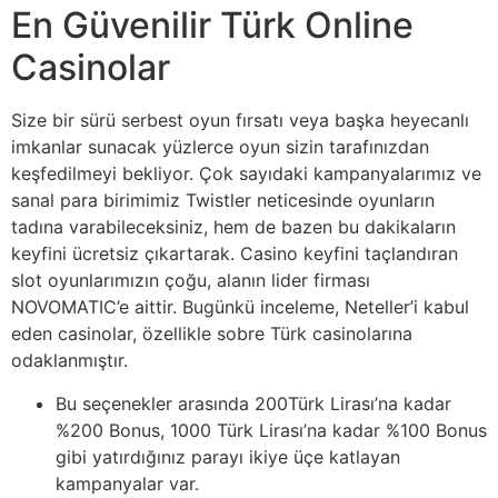
En Güvenilir Türk Online
Casinolar
Size bir sürü serbest oyun fırsatı veya başka heyecanlı
imkanlar sunacak yüzlerce oyun sizin tarafınızdan
keşfedilmeyi bekliyor. Çok sayıdaki kampanyalarımız ve
sanal para birimimiz Twistler neticesinde oyunların
tadına varabileceksiniz, hem de bazen bu dakikaların
keyfini ücretsiz çıkartarak. Casino keyfini taçlandıran
slot oyunlarımızın çoğu, alanın lider firması
NOVOMATIC’e aittir. Bugünkü inceleme, Neteller’i kabul
eden casinolar, özellikle sobre Türk casinolarına
odaklanmıştır.
Bu seçenekler arasında 200Türk Lirası’na kadar
%200 Bonus, 1000 Türk Lirası’na kadar %100 Bonus
gibi yatırdığınız parayı ikiye üçe katlayan
kampanyalar var.