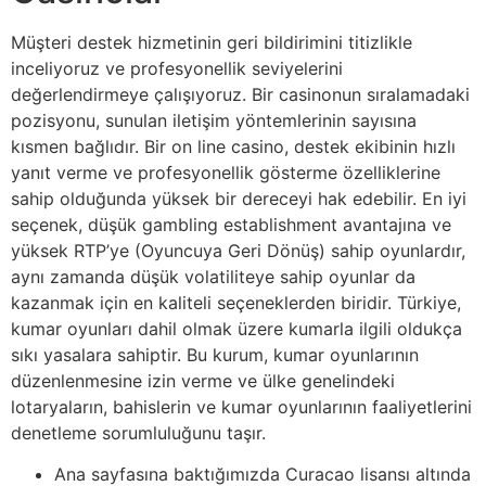
Müşteri destek hizmetinin geri bildirimini titizlikle
inceliyoruz ve profesyonellik seviyelerini
değerlendirmeye çalışıyoruz. Bir casinonun sıralamadaki
pozisyonu, sunulan iletişim yöntemlerinin sayısına
kısmen bağlıdır. Bir on line casino, destek ekibinin hızlı
yanıt verme ve profesyonellik gösterme özelliklerine
sahip olduğunda yüksek bir dereceyi hak edebilir. En iyi
seçenek, düşük gambling establishment avantajına ve
yüksek RTP’ye (Oyuncuya Geri Dönüş) sahip oyunlardır,
aynı zamanda düşük volatiliteye sahip oyunlar da
kazanmak için en kaliteli seçeneklerden biridir. Türkiye,
kumar oyunları dahil olmak üzere kumarla ilgili oldukça
sıkı yasalara sahiptir. Bu kurum, kumar oyunlarının
düzenlenmesine izin verme ve ülke genelindeki
lotaryaların, bahislerin ve kumar oyunlarının faaliyetlerini
denetleme sorumluluğunu taşır.
Ana sayfasına baktığımızda Curacao lisansı altında