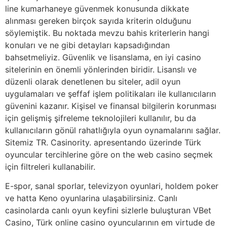
line kumarhaneye güvenmek konusunda dikkate
alınması gereken birçok sayıda kriterin olduğunu
söylemiştik. Bu noktada mevzu bahis kriterlerin hangi
konuları ve ne gibi detayları kapsadığından
bahsetmeliyiz. Güvenlik ve lisanslama, en iyi casino
sitelerinin en önemli yönlerinden biridir. Lisanslı ve
düzenli olarak denetlenen bu siteler, adil oyun
uygulamaları ve şeffaf işlem politikaları ile kullanıcıların
güvenini kazanır. Kişisel ve finansal bilgilerin korunması
için gelişmiş şifreleme teknolojileri kullanılır, bu da
kullanıcıların gönül rahatlığıyla oyun oynamalarını sağlar.
Sitemiz TR. Casinority. apresentando üzerinde Türk
oyuncular tercihlerine göre on the web casino seçmek
için filtreleri kullanabilir.
E-spor, sanal sporlar, televizyon oyunlari, holdem poker
ve hatta Keno oyunlarina ulaşabilirsiniz. Canlı
casinolarda canlı oyun keyfini sizlerle buluşturan VBet
Casino, Türk online casino oyuncularının em virtude de