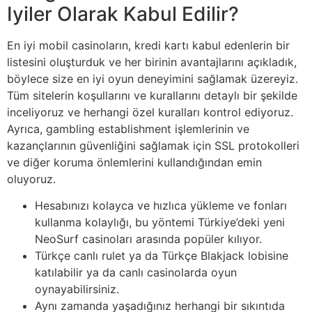
Iyiler Olarak Kabul Edilir?
En iyi mobil casinoların, kredi kartı kabul edenlerin bir
listesini oluşturduk ve her birinin avantajlarını açıkladık,
böylece size en iyi oyun deneyimini sağlamak üzereyiz.
Tüm sitelerin koşullarını ve kurallarını detaylı bir şekilde
inceliyoruz ve herhangi özel kuralları kontrol ediyoruz.
Ayrıca, gambling establishment işlemlerinin ve
kazançlarının güvenliğini sağlamak için SSL protokolleri
ve diğer koruma önlemlerini kullandığından emin
oluyoruz.
Hesabınızı kolayca ve hızlıca yükleme ve fonları
kullanma kolaylığı, bu yöntemi Türkiye’deki yeni
NeoSurf casinoları arasında popüler kılıyor.
Türkçe canlı rulet ya da Türkçe Blakjack lobisine
katılabilir ya da canlı casinolarda oyun
oynayabilirsiniz.
Aynı zamanda yaşadığınız herhangi bir sıkıntıda