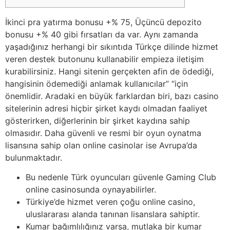
İkinci pra yatırma bonusu +% 75, Üçüncü depozito
bonusu +% 40 gibi fırsatları da var. Aynı zamanda
yaşadığınız herhangi bir sıkıntıda Türkçe dilinde hizmet
veren destek butonunu kullanabilir empieza iletişim
kurabilirsiniz. Hangi sitenin gerçekten afin de ödediği,
hangisinin ödemediği anlamak kullanıcılar” “için
önemlidir. Aradaki en büyük farklardan biri, bazı casino
sitelerinin adresi hiçbir şirket kaydı olmadan faaliyet
gösterirken, diğerlerinin bir şirket kaydına sahip
olmasıdır. Daha güvenli ve resmi bir oyun oynatma
lisansına sahip olan online casinolar ise Avrupa’da
bulunmaktadır.
Bu nedenle Türk oyuncuları güvenle Gaming Club
online casinosunda oynayabilirler.
Türkiye’de hizmet veren çoğu online casino,
uluslararası alanda tanınan lisanslara sahiptir.
Kumar bağımlılığınız varsa, mutlaka bir kumar