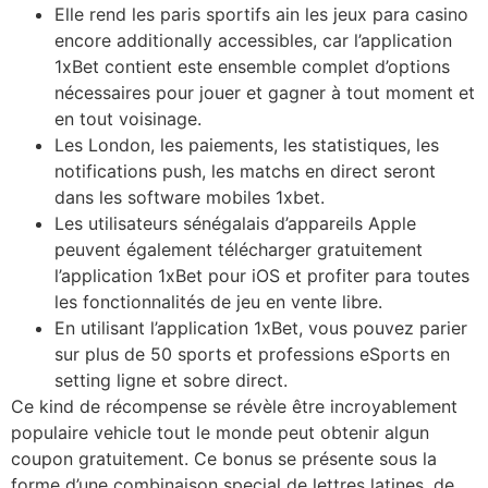
Elle rend les paris sportifs ain les jeux para casino
encore additionally accessibles, car l’application
1xBet contient este ensemble complet d’options
nécessaires pour jouer et gagner à tout moment et
en tout voisinage.
Les London, les paiements, les statistiques, les
notifications push, les matchs en direct seront
dans les software mobiles 1xbet.
Les utilisateurs sénégalais d’appareils Apple
peuvent également télécharger gratuitement
l’application 1xBet pour iOS et profiter para toutes
les fonctionnalités de jeu en vente libre.
En utilisant l’application 1xBet, vous pouvez parier
sur plus de 50 sports et professions eSports en
setting ligne et sobre direct.
Ce kind de récompense se révèle être incroyablement
populaire vehicle tout le monde peut obtenir algun
coupon gratuitement. Ce bonus se présente sous la
forme d’une combinaison special de lettres latines, de