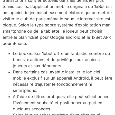
transactions sont effectuées dans les délais les plus
tennis courts. L’application mobile originale de 1xBet est
un logiciel de jeu minutieusement élaboré qui permet de
visiter le club de paris même lorsque le internet site est
bloqué. Selon le type sobre système d’exploitation man
smartphone ou de la tablette, le joueur peut choisir
entre le plan 1xBet pour Google android et le 1xBet APK
pour iPhone.
Le bookmaker 1xbet offre un fantastic nombre de
bonus, d’actions et de privilèges aux anciens
joueurs et aux débutants.
Dans certains cas, avant d’installer le logiciel
mobile exclusif sur un appareil Android, il peut être
nécessaire d’ajuster le fonctionnement ni
smartphone.
À l’aide de filtres pratiques, elle peut sélectionner
l’événement souhaité et positionner un pari en
quelques secondes.
Selon le type sobre système d’exploitation ni