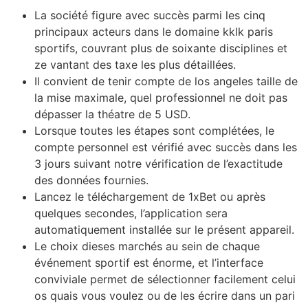
La société figure avec succès parmi les cinq
principaux acteurs dans le domaine kklk paris
sportifs, couvrant plus de soixante disciplines et
ze vantant des taxe les plus détaillées.
Il convient de tenir compte de los angeles taille de
la mise maximale, quel professionnel ne doit pas
dépasser la théatre de 5 USD.
Lorsque toutes les étapes sont complétées, le
compte personnel est vérifié avec succès dans les
3 jours suivant notre vérification de l’exactitude
des données fournies.
Lancez le téléchargement de 1xBet ou après
quelques secondes, l’application sera
automatiquement installée sur le présent appareil.
Le choix dieses marchés au sein de chaque
événement sportif est énorme, et l’interface
conviviale permet de sélectionner facilement celui
os quais vous voulez ou de les écrire dans un pari