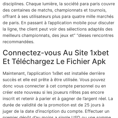
disciplines. Chaque lumière, la société para paris couvre
des centaines de matchs, championnats et tournois,
offrant à ses utilisateurs plus para quatre mille marchés
de paris. En passant à l’application mobile pour discuter
la ligne, the client peut voir des sélections adaptés des
meilleurs championnats, des jeux et” “dieses rencontres
recommandées.
Connectez-vous Au Site 1xbet
Et Téléchargez Le Fichier Apk
Maintenant, l’application 1xBet est installée derrière
succès et elle est prête à être utilisée. Vous pouvez
donc vous connecter à cet compte personnel ou en
créer este nouveau si les joueurs n’êtes pas encore
inscrit et retenir à parier et à gagner de l’argent réel. La
durée de validité de la promotion est de 25 jours à
juger de la date d’inscription du compte. Effectuer un
premier dépôt d’au moins a single USD ou une somme