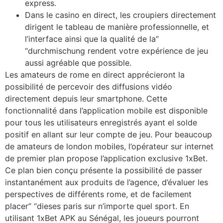
express.
Dans le casino en direct, les croupiers directement
dirigent le tableau de manière professionnelle, et
l’interface ainsi que la qualité de la”
“durchmischung rendent votre expérience de jeu
aussi agréable que possible.
Les amateurs de rome en direct apprécieront la
possibilité de percevoir des diffusions vidéo
directement depuis leur smartphone. Cette
fonctionnalité dans l’application mobile est disponible
pour tous les utilisateurs enregistrés ayant el solde
positif en allant sur leur compte de jeu. Pour beaucoup
de amateurs de london mobiles, l’opérateur sur internet
de premier plan propose l’application exclusive 1xBet.
Ce plan bien conçu présente la possibilité de passer
instantanément aux produits de l’agence, d’évaluer les
perspectives de différents rome, et de facilement
placer” “dieses paris sur n’importe quel sport. En
utilisant 1xBet APK au Sénégal, les joueurs pourront