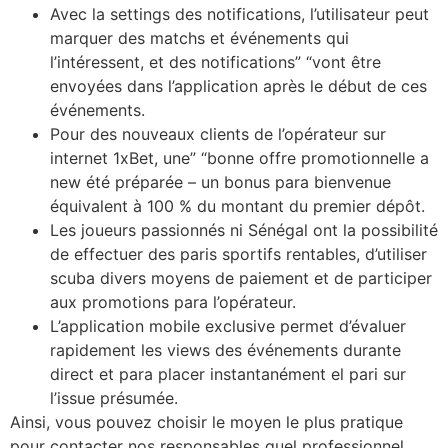
Avec la settings des notifications, l’utilisateur peut
marquer des matchs et événements qui
l’intéressent, et des notifications” “vont être
envoyées dans l’application après le début de ces
événements.
Pour des nouveaux clients de l’opérateur sur
internet 1xBet, une” “bonne offre promotionnelle a
new été préparée – un bonus para bienvenue
équivalent à 100 % du montant du premier dépôt.
Les joueurs passionnés ni Sénégal ont la possibilité
de effectuer des paris sportifs rentables, d’utiliser
scuba divers moyens de paiement et de participer
aux promotions para l’opérateur.
L’application mobile exclusive permet d’évaluer
rapidement les views des événements durante
direct et para placer instantanément el pari sur
l’issue présumée.
Ainsi, vous pouvez choisir le moyen le plus pratique
pour contacter nos responsables quel professionnel