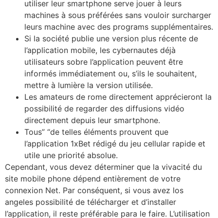
utiliser leur smartphone serve jouer à leurs
machines à sous préférées sans vouloir surcharger
leurs machine avec des programs supplémentaires.
Si la société publie une version plus récente de
l’application mobile, les cybernautes déjà
utilisateurs sobre l’application peuvent être
informés immédiatement ou, s’ils le souhaitent,
mettre à lumière la version utilisée.
Les amateurs de rome directement apprécieront la
possibilité de regarder des diffusions vidéo
directement depuis leur smartphone.
Tous” “de telles éléments prouvent que
l’application 1xBet rédigé du jeu cellular rapide et
utile une priorité absolue.
Cependant, vous devez déterminer que la vivacité du
site mobile phone dépend entièrement de votre
connexion Net. Par conséquent, si vous avez los
angeles possibilité de télécharger et d’installer
l’application, il reste préférable para le faire. L’utilisation