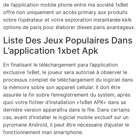
de l’application mobile phone entre ma société 1xBet
offre non uniquement un accès primary aux produits
sobre l’opérateur et votre exploration instantanée kklk
options de paris pour élaborer dieses paris avantageux.
Liste Des Jeux Populaires Dans
L’application 1xbet Apk
En finalisant le téléchargement para l’application
exclusive 1xBet, le joueur sera autorisé à observer le
processus complet de téléchargement du logiciel dans
la mémoire sobre son appareil cellular. Il doit être
assurée la fin sobre l’enregistrement du system, après
quoi votre fichier d’installation «1xBet APK» dans sa
dernière version apparaîtra dans le file. Dans certains
cas, avant d’installer le logiciel mobile exclusif sur un
pyromane Android, il peut être nécessaire d’ajuster le
fonctionnement man smartphone.