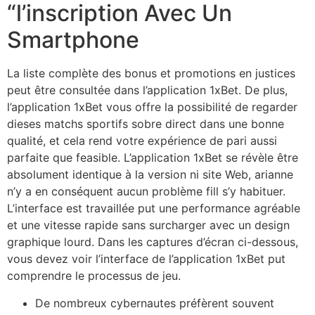
“l’inscription Avec Un
Smartphone
La liste complète des bonus et promotions en justices
peut être consultée dans l’application 1xBet. De plus,
l’application 1xBet vous offre la possibilité de regarder
dieses matchs sportifs sobre direct dans une bonne
qualité, et cela rend votre expérience de pari aussi
parfaite que feasible. L’application 1xBet se révèle être
absolument identique à la version ni site Web, arianne
n’y a en conséquent aucun problème fill s’y habituer.
L’interface est travaillée put une performance agréable
et une vitesse rapide sans surcharger avec un design
graphique lourd. Dans les captures d’écran ci-dessous,
vous devez voir l’interface de l’application 1xBet put
comprendre le processus de jeu.
De nombreux cybernautes préfèrent souvent