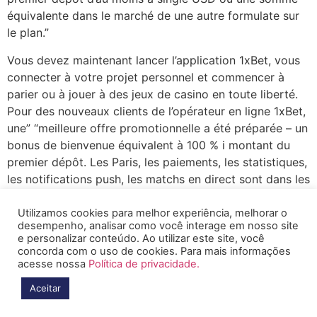
équivalente dans le marché de une autre formulate sur
le plan.”
Vous devez maintenant lancer l’application 1xBet, vous
connecter à votre projet personnel et commencer à
parier ou à jouer à des jeux de casino en toute liberté.
Pour des nouveaux clients de l’opérateur en ligne 1xBet,
une” “meilleure offre promotionnelle a été préparée – un
bonus de bienvenue équivalent à 100 % i montant du
premier dépôt. Les Paris, les paiements, les statistiques,
les notifications push, les matchs en direct sont dans les
apps mobiles 1xbet. Cliquez sur le bouton “Télécharger”
et autorisez l’installation de l’application 1xBet à partir
Utilizamos cookies para melhor experiência, melhorar o
desempenho, analisar como você interage em nosso site
de sources inconnues, puis installez les fichiers APK sur
e personalizar conteúdo. Ao utilizar este site, você
votre téléphone.
concorda com o uso de cookies. Para mais informações
acesse nossa
Política de privacidade.
Bonus De Bienvenue Fill Les
Em que posso ajudar?
Aceitar
Nouveaux Joueurs