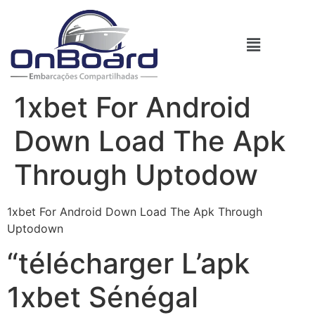
1xbet For Android
Down Load The Apk
Through Uptodow
1xbet For Android Down Load The Apk Through
Uptodown
“télécharger L’apk
1xbet Sénégal