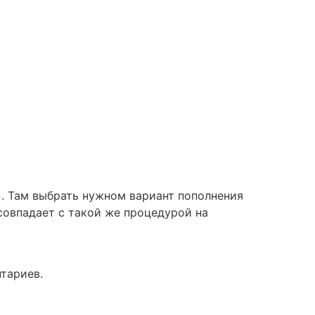
 Там выбрать нужном вариант пополнения
совпадает с такой же процедурой на
тариев.