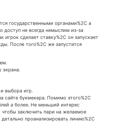
ются государственными органами%2C а
 доступ не всегда немыслим из-за
к игрок сделает ставку%2C он запускает
жды. После того%2C же запустится
ем.
 экрана.
и выбора игр.
на сайте букмекера. Помимо этого%2C
лей а более. Не меньший интерес
 чтобы заключить пари на желаемое
о детально проанализировать линию%2C