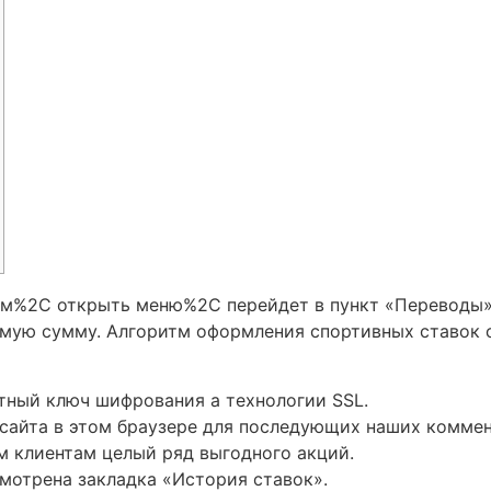
ом%2C открыть меню%2C перейдет в пункт «Переводы».
емую сумму. Алгоритм оформления спортивных ставок 
итный ключ шифрования а технологии SSL.
сайта в этом браузере для последующих наших коммен
м клиентам целый ряд выгодного акций.
смотрена закладка «История ставок».