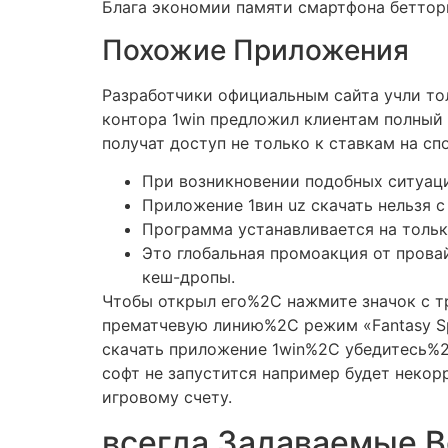
Блага экономии памяти смартфона беттор
Похожие Приложения
Разработчики официальным сайта учли то
контора 1win предложил клиентам полный
получат доступ не только к ставкам на 
При возникновении подобных ситуаци
Приложение 1вин uz скачать нельзя 
Программа устанавливается на тольк
Это глобальная промоакция от прова
кеш-дропы.
Чтобы открыл его%2C нажмите значок с т
прематчевую линию%2C режим «Fantasy S
скачать приложение 1win%2C убедитесь%
софт не запустится например будет неко
игровому счету.
всегда Задаваемые В