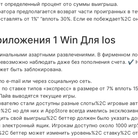
ет определенный процент ото суммы выигрыша.
атора предполагается возврат части проигранных в те
ставлять от 1%” “вплоть 30%. Если ее побеждает%2C о
иложения 1 Win Для Ios
гинальными азартными развлечениями. В фирменном л
евозможно наблюдать даже без пополнения счета. ✔️
жет быть заблокирована.
о e-mail или через социальную сеть.
по ставке типов «экспресс» в размере от 7% вплоть 1
Лайв выводятся текущие игры.
ователю стали доступны разные слоты%2C игровые ав
%2C но для них и AppStore всегда имелись эксклюзив
дить свой выигрыш%2C беттер должен было указать до
электронный ящик. Игрокам доступно около 1000 игр
ры%2C беттер может изменить уровень%2C ставку%2C о