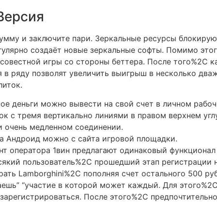
Версия
умму и заключите пари. Зеркальные ресурсы блокиру
улярно создаёт новые зеркальные софты. Помимо этого
овестной игры со стороны беттера. После того%2C ка
я в ряду позволят увеличить выигрыш в несколько два
литок.
е деньги можно вывести на свой счет в личном рабоч
к с тремя вертикально линиями в правом верхнем углу
и очень медленном соединении.
на Андроид можно с сайта игровой площадки.
т оператора 1вин предлагают одинаковый функционал 
 всякий пользователь%2C прошедший этап регистрации 
ать Lamborghini%2C пополняя счет остального 500 руб
ешь” “участие в которой может каждый. Для этого%2C
зарегистрироваться. После этого%2C предпочтительн