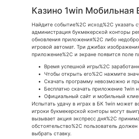
Казино 1win Мобильная 
Найдите событие%2C исход%2C указать с
администрация букмекерской конторы рег
обновления приложения%2C либо недоброс
игровой автомат. Три джибах изображени
приложение%2C и экране появится поле п
Время успешной игры%2C заработанно
Чтобы открыть его%2C нажмите значо
Скачать программу невозможно и пр
Бесплатно скачать приложение 1win 
Официальный сайт и мобильный клиен
Испытать удачу в играх в БК 1win может
игроки букмекерской конторы могут выигр
вызывает акция экспресс дня%2C принима
обстоятельство%2C пользователь должен 
выбрать ставку.