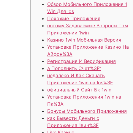
Обзор Мобильного Приложения 1
Win Для Ios
Похожие Приложения
потому Задаваемые Вопросы том
Приложении 1win
Казино 1win Мобильная Версия
Установка Приложение Казино На
Айфон%3A
Регистрация И Верификация
а Пополнить Счет%3F”
недалеко И Как Скачать
Приложение 1win на Ios%3F
официальный Сайт Бк 1win
Установка Приложения 1win на
Пк%3A
Бонусы Мобильного Приложения
как Вывести Деньги с
Приложения 1вин%3F
Live Казино