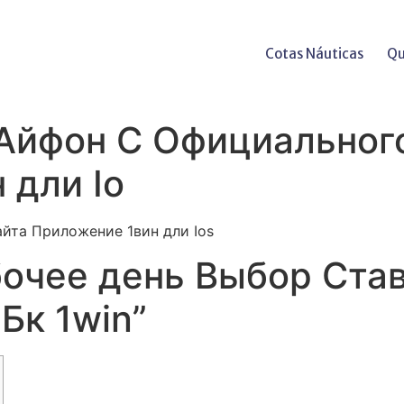
Cotas Náuticas
Qu
 Айфон С Официальног
 дли Io
йта Приложение 1вин дли Ios
бочее день Выбор Ста
Бк 1win”